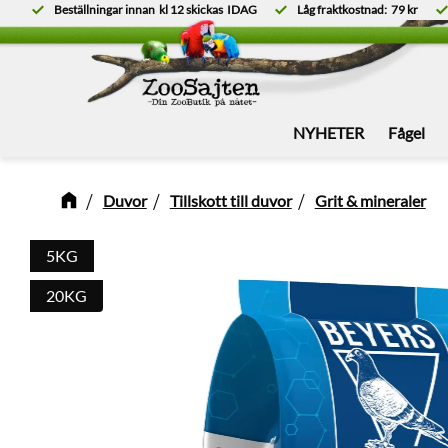
Beställningar innan
kl 12
skickas
IDAG
Låg fraktkostnad:
79 kr
NYHETER
Fågel
Duvor
Tillskott till duvor
Grit & mineraler
5KG
20KG