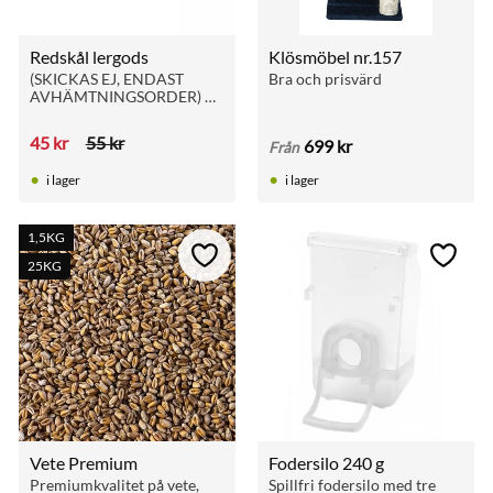
Redskål lergods
Klösmöbel nr.157
(SKICKAS EJ, ENDAST 
Bra och prisvärd
AVHÄMTNINGSORDER) 
Rejäl redskål av lera, hög 
kvalité
45
kr
55
kr
699
kr
Från
i lager
i lager
1,5KG
till i favoriter
Lägg till i favoriter
Lägg ti
25KG
Vete Premium
Fodersilo 240 g
Premiumkvalitet på vete, 
Spillfri fodersilo med tre 