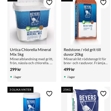
Lägg till i favoriter
Lägg 
Urtica Chlorella Mineral 
Redstone / röd grit till 
Mix 5kg
duvor 20kg
Mineralblandning med gritt, 
Mineralrikt rödstensgrit för 
frön, nässla och chlorella. 
brev- och rasduvor. Främjar 
För muskler, fjäderdräkt 
matsmältning och hälsa. Ska 
299
kr
499
kr
och matsmältning. Passar 
finnas tillgängligt året runt. 
tävlings- och rasduvor.
Extra fin kvalitet.
i lager
i lager
3 OLIKA VIKTER
25KG
Lägg till i favoriter
Lägg 