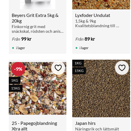
Beyers Grit Extra 5kg & 
Lyxfoder Undulat
20kg
1,5kg & 9kg 
Kvalitetsblandning till 
Finkornig grit med 
undulater och gräsparakiter 
snäckskal, rödsten och anis. 
med de allra bästa 
För matsmältning, 
99
kr
89
kr
Från
Från
ingredienser och "extra 
benstyrka och äggskal. Ges 
allt"!
med fri tillgång. Finns i 5 kg 
i lager
i lager
och 20 kg.
1KG
9
%
Lägg till i favoriter
Lägg 
15KG
1KG
15KG
25 - Papegojblandning 
Japan hirs
Xtra allt
Näringsrik och lättsmält 