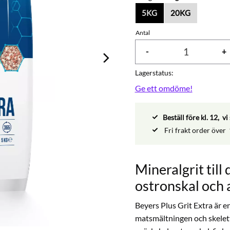
5KG
20KG
Antal
-
+
Lagerstatus
Ge ett omdöme!
Beställ före kl. 12, 
Fri frakt order över
Mineralgrit till
ostronskal och 
Beyers Plus Grit Extra är e
matsmältningen och skelett