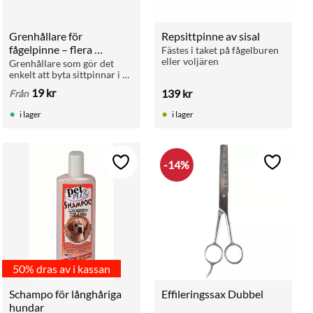
Grenhållare för 
Repsittpinne av sisal
fågelpinne – flera 
Fästes i taket på fågelburen 
eller voljären
storlekar
Grenhållare som gör det 
enkelt att byta sittpinnar i 
buren. Passar pinnar med 
19
kr
139
kr
Från
diameter 1,5–8 cm. Rabatt 
vid köp av flera!
i lager
i lager
14
%
ll i favoriter
Lägg till i favoriter
Lägg till 
50% dras av i kassan
Schampo för långhåriga 
Effileringssax Dubbel
hundar