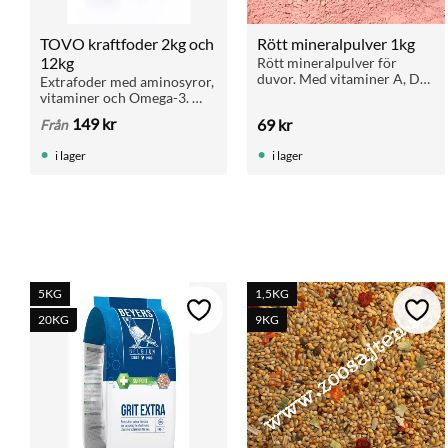
TOVO kraftfoder 2kg och 
Rött mineralpulver 1kg
12kg
Rött mineralpulver för 
duvor. Med vitaminer A, D3, 
Extrafoder med aminosyror, 
B-komplex och E. Innehåller 
vitaminer och Omega-3. 
25 % kalcium. För starka 
Främjar motståndskraft, 
149
kr
69
kr
Från
ben och god allmänhälsa.
fjäderkvalitet och 
matsmältning. Ges som del 
i lager
i lager
av daglig foderstat.
5KG
1,5KG
Lägg till i favoriter
Lägg 
20KG
9KG