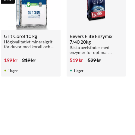
Grit Corol 10 kg
Beyers Elite Enzymix 
7/40 20kg
Högkvalitativt mineralgrit 
för duvor med korall och 
Bästa avelsfoder med 
snäckskal. Naturlig 
enzymer för optimal 
blandning som stärker 
matsmältning
199
kr
219
kr
519
kr
529
kr
skelettet och främjar en 
optimal matsmältning året 
om.
i lager
i lager