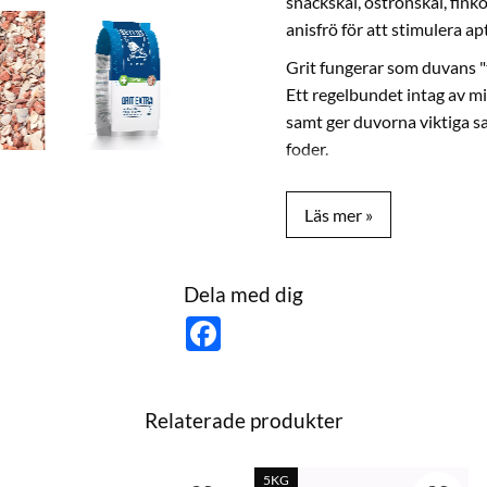
snäckskal, ostronskal, fink
anisfrö för att stimulera ap
Grit fungerar som duvans "
Ett regelbundet intag av mi
samt ger duvorna viktiga 
foder.
Ingredienser:
Kalkhaltiga marina snäckska
anisfrö
Analytiska beståndsdelar:
Dela med dig
Kalcium 17,00 % • Fosfor 0
F
Råaska 97,3 % (varav 37,5 % 
a
c
Instruktioner:
e
b
Ges med fri tillgång i gritt
o
Relaterade produkter
o
Förpackningar:
k
Finns i 5 kg och 20 kg
5KG