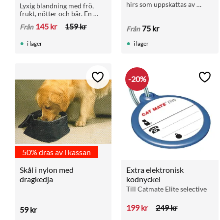
hirs som uppskattas av 
Lyxig blandning med frö, 
många fågelarter. Finns i 1 
frukt, nötter och bär. En 
kg återförslutningsbar påse 
riktig delikatess för 
145
kr
159
kr
Från
75
kr
och 15 kg säck.
Från
papegojor med 35 % frukt 
och bär.
i lager
i lager
20
%
Lägg till i favoriter
Lägg 
50% dras av i kassan
Skål i nylon med 
Extra elektronisk 
dragkedja
kodnyckel
Till Catmate Elite selective
199
kr
249
kr
59
kr