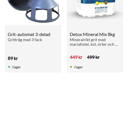
Grit-automat 3-delad
Detox Mineral Mix 8kg
Grittråg med 3 fack
Mineralrikt grit med 
mariatistel, kol, örter och 
lera. För lever, 
matsmältning, 
449
kr
499
kr
89
kr
immunförsvar och 
avgiftning. Stärker 
kondition och återhämtning.
i lager
i lager
till i favoriter