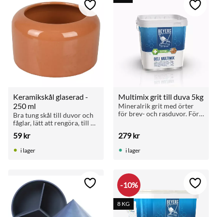
till i favoriter
Lägg till i favoriter
Lägg ti
Keramikskål glaserad - 
Multimix grit till duva 5kg
250 ml
Mineralrik grit med örter 
för brev- och rasduvor. För 
Bra tung skål till duvor och 
vitalitet, uppfödning och 
fåglar, lätt att rengöra, till 
dagligt mineralstöd. Ges 
grit, mineraler osv
59
kr
279
kr
dagligen året runt.
i lager
i lager
10
%
till i favoriter
Lägg till i favoriter
Lägg ti
8 KG