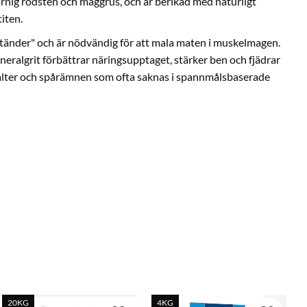
ornig rödsten och maggrus, och är berikad med naturligt
titen.
tänder" och är nödvändig för att mala maten i muskelmagen.
neralgrit förbättrar näringsupptaget, stärker ben och fjädrar
salter och spårämnen som ofta saknas i spannmålsbaserade
l (ostronskal, havssnäckor), rödsten, flintgrus (maggrus),
,07 % • Natrium 0,20 %
ej löslig i saltsyra)
skål. Byt regelbundet för fräschhet.
20KG
4KG