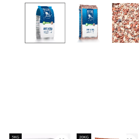
5KG
20KG