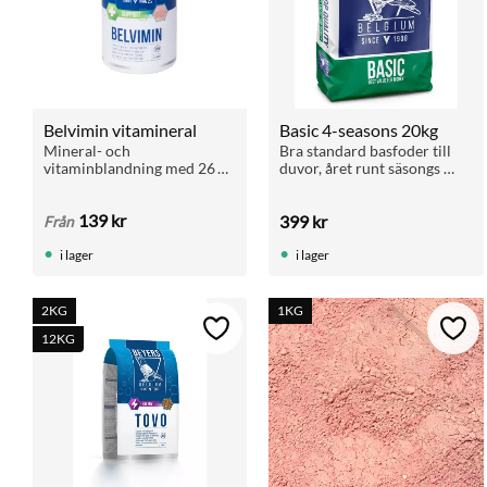
Belvimin vitamineral
Basic 4-seasons 20kg
Mineral- och 
Bra standard basfoder till 
vitaminblandning med 26 % 
duvor, året runt säsongs 
kalcium. Motverkar brist 
duvfoder
och fältförgiftning. Ges 
139
kr
399
kr
dagligen i liten mängd eller 
Från
fri tillgång året om.
i lager
i lager
2KG
1KG
Lägg till i favoriter
Lägg 
12KG