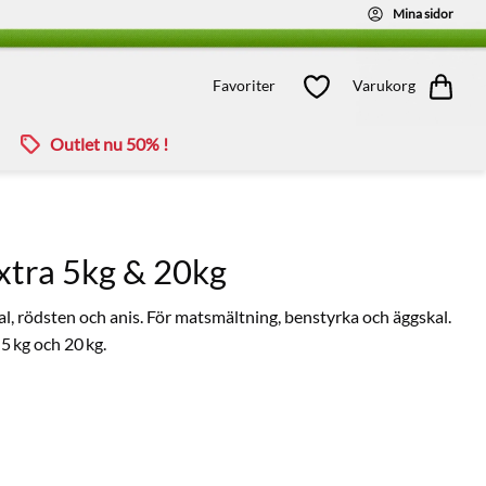
Mina sidor
Kundvagn
Favoriter
Favoriter
Varukorg
Outlet nu 50% !
xtra 5kg & 20kg
l, rödsten och anis. För matsmältning, benstyrka och äggskal.
 5 kg och 20 kg.