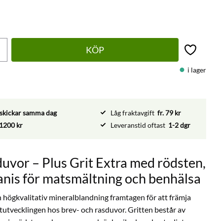
KÖP
Lägg till 
i lager
vi skickar samma dag
Låg fraktavgift
fr. 79 kr
1200 kr
Leveranstid oftast
1-2 dgr
 duvor – Plus Grit Extra med rödsten,
anis för matsmältning och benhälsa
n högkvalitativ mineralblandning framtagen för att främja
utvecklingen hos brev- och rasduvor. Gritten består av