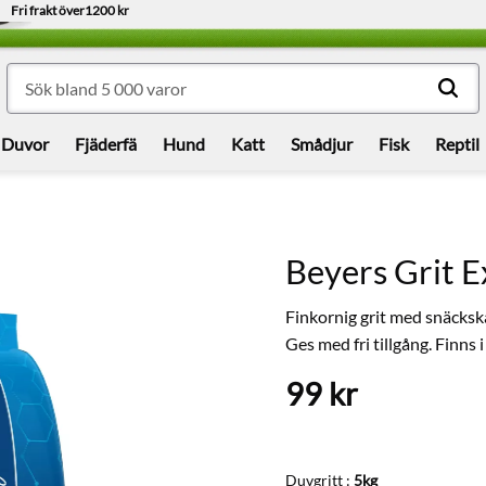
Fri frakt över
1200 kr
Duvor
Fjäderfä
Hund
Katt
Smådjur
Fisk
Reptil
Beyers Grit E
Finkornig grit med snäckska
Ges med fri tillgång. Finns i
99
kr
Duvgritt :
5kg