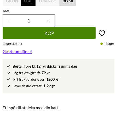
GRÖN
GUL
ORANGE
ROSA
Antal
-
+
KÖP
Lägg till 
Lagerstatus
i lager
Ge ett omdöme!
Beställ före kl. 12, vi skickar samma dag
Låg fraktavgift
fr. 79 kr
Fri frakt order över
1200 kr
Leveranstid oftast
1-2 dgr
Ett spö till att leka med din katt.