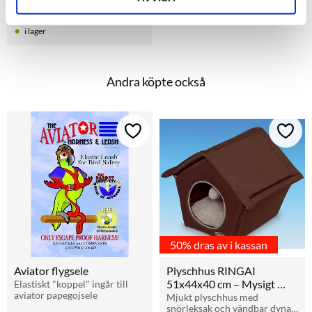
dygnsrytmen. Höjer 
299
kr
Från
temperaturen i terrariet med 
5–10 °C. För E27-fattning. 
i lager
60w, 100w, 150w
Andra köpte också
Lägg till i favoriter
Lägg t
50% dras av i kassan
Aviator flygsele
Plyschhus RINGAI 
51x44x40 cm – Mysigt 
Elastiskt "koppel" ingår till 
aviator papegojsele
ihopvikbart hus med 
Mjukt plyschhus med 
snörleksak och vändbar dyna. 
leksak till katt och 