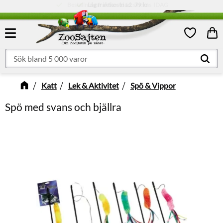
Låg fraktkostnad:
79 kr
Meny
Kund
Favoriter
Katt
Lek & Aktivitet
Spö & Vippor
Spö med svans och bjällra