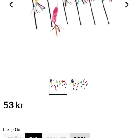
53
kr
Färg :
Gul