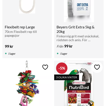
Flexibelt rep Large
Beyers Grit Extra 5kg & 
20kg
70cm Flexibelt rep till 
papegojor
Finkornig grit med snäckskal, 
rödsten och anis. För 
matsmältning, benstyrka och 
99
kr
99
kr
Från
äggskal. Ges med fri tillgång. 
Finns i 5 kg och 20 kg.
i lager
i lager
5
%
Lägg till i favoriter
Lägg t
3 OLIKA VIKTER