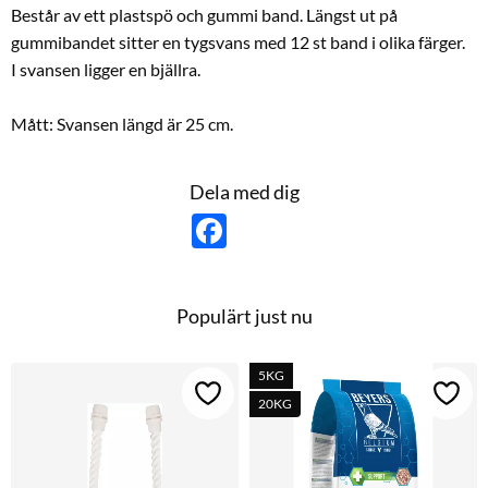
Består av ett plastspö och gummi band. Längst ut på
gummibandet sitter en tygsvans med 12 st band i olika färger.
I svansen ligger en bjällra.
Mått: Svansen längd är 25 cm.
Dela med dig
F
a
c
e
b
o
Populärt just nu
o
k
5KG
Lägg till i favoriter
Lägg t
20KG