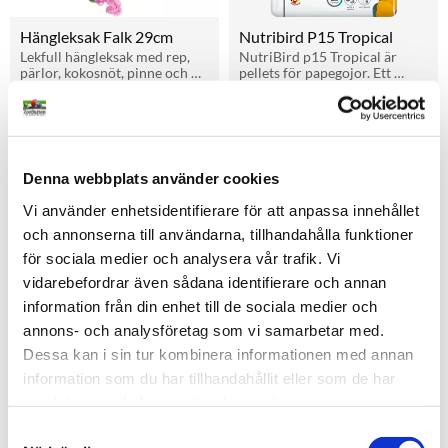
Hängleksak Falk 29cm
Nutribird P15 Tropical
Lekfull hängleksak med rep, 
NutriBird p15 Tropical är 
pärlor, kokosnöt, pinne och 
pellets för papegojor. Ett 
klocka. För undulater och 
perfekt underhållsfoder som 
179
kr
189
kr
Från
149
kr
parakiter.
är ett komplett helfoder med 
alla näringsämnen.
i lager
i lager
Denna webbplats använder cookies
Andra tittade också på
Vi använder enhetsidentifierare för att anpassa innehållet
och annonserna till användarna, tillhandahålla funktioner
för sociala medier och analysera vår trafik. Vi
22
%
vidarebefordrar även sådana identifierare och annan
Lägg till i favoriter
Lägg t
information från din enhet till de sociala medier och
annons- och analysföretag som vi samarbetar med.
Dessa kan i sin tur kombinera informationen med annan
information som du har tillhandahållit eller som de har
samlat in när du har använt deras tjänster.
S