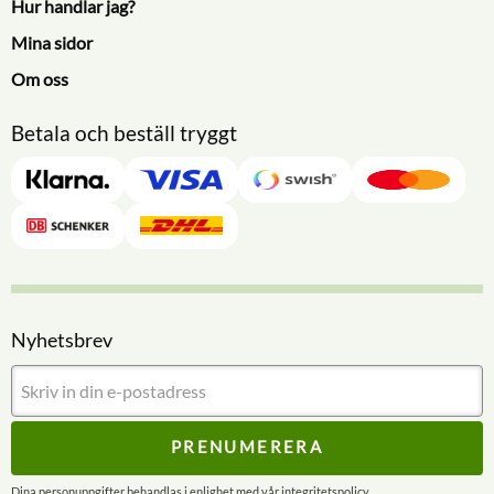
Hur handlar jag?
Mina sidor
Om oss
Betala och beställ tryggt
Nyhetsbrev
PRENUMERERA
Dina personuppgifter behandlas i enlighet med vår
integritetspolicy
.