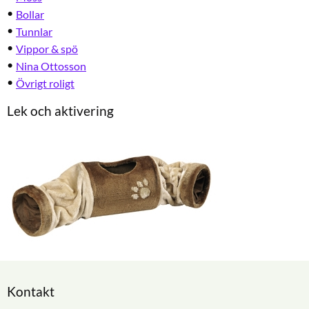
Bollar
Tunnlar
Vippor & spö
Nina Ottosson
Övrigt roligt
Lek och aktivering
Kontakt