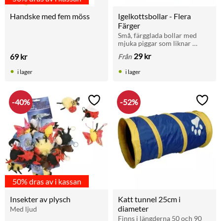
Handske med fem möss
Igelkottsbollar - Flera 
Färger
Små, färgglada bollar med 
mjuka piggar som liknar 
igelkottar, utformade för att 
29
kr
69
kr
Från
stimulera kattens jakt- och 
leklust.
i lager
i lager
40
%
52
%
Lägg till i favoriter
Lägg t
50% dras av i kassan
Insekter av plysch
Katt tunnel 25cm i 
diameter
Med ljud
Finns i längderna 50 och 90 