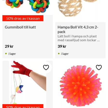
50% dras av i kassan
Gummiboll till katt
Hampa Boll Vit 4,3 cm 2-
pack
Lätt boll i hampa och plast 
med rasselljud som lockar 
katten till aktiv lek och bus. 
29
kr
39
kr
Levereras i 2 pack i 
varierande färger.
i lager
i lager
Lägg till i favoriter
Lägg t
50% dras av i kassan