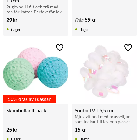
13 cm
Rugbyboll i filt och trä med 
rep för katter. Perfekt för lek 
och klösträning.
59
kr
29
kr
Från
i lager
i lager
Lägg till i favoriter
Lägg t
50% dras av i kassan
Skumbollar 4-pack
Snöboll Vit 5,5 cm
Mjuk vit boll med prasselljud 
som lockar till lek och passar 
alla katter.
25
kr
15
kr
i lager
i lager