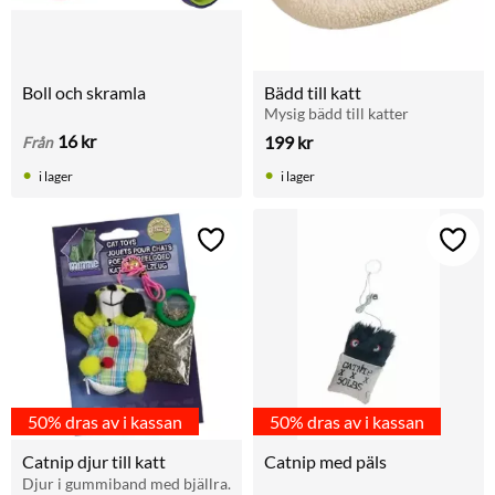
Boll och skramla
Bädd till katt
Mysig bädd till katter
16
kr
199
kr
Från
i lager
i lager
Lägg till i favoriter
Lägg t
50% dras av i kassan
50% dras av i kassan
Catnip djur till katt
Catnip med päls
Djur i gummiband med bjällra.