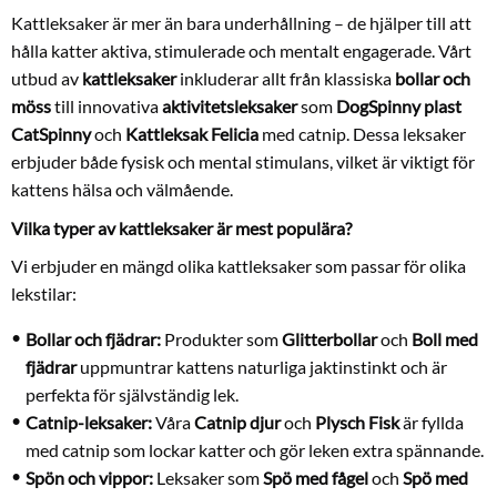
Kattleksaker är mer än bara underhållning – de hjälper till att
hålla katter aktiva, stimulerade och mentalt engagerade. Vårt
utbud av
kattleksaker
inkluderar allt från klassiska
bollar och
möss
till innovativa
aktivitetsleksaker
som
DogSpinny plast
CatSpinny
och
Kattleksak Felicia
med catnip. Dessa leksaker
erbjuder både fysisk och mental stimulans, vilket är viktigt för
kattens hälsa och välmående.
Vilka typer av kattleksaker är mest populära?
Vi erbjuder en mängd olika kattleksaker som passar för olika
lekstilar:
Bollar och fjädrar:
Produkter som
Glitterbollar
och
Boll med
fjädrar
uppmuntrar kattens naturliga jaktinstinkt och är
perfekta för självständig lek.
Catnip-leksaker:
Våra
Catnip djur
och
Plysch Fisk
är fyllda
med catnip som lockar katter och gör leken extra spännande.
Spön och vippor:
Leksaker som
Spö med fågel
och
Spö med