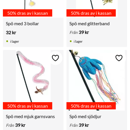
50% dras av i kassan
50% dras av i kassan
Spö med 3 bollar
Spö med glitterband
39
kr
32
kr
Från
i lager
i lager
Lägg till i favoriter
Lägg t
50% dras av i kassan
50% dras av i kassan
Spö med mjuk garnsvans
Spö med sjödjur
39
kr
39
kr
Från
Från