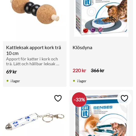
Kattleksak apport kork trä 
Klösdyna
10 cm
Apport för katter i kork och 
trä. Lätt och hållbar leksak 
som stimulerar jaktlusten.
220
kr
366
kr
69
kr
i lager
i lager
33
%
Lägg till i favoriter
Lägg t