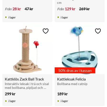
cm
28
kr
47
kr
129
kr
269
kr
Från
Från
i lager
i lager
Lägg till i favoriter
Lägg t
50% dras av i kassan
Kattklös Zack Ball Track
Kattleksak Felicia
Interaktiv leksak i trä och sisal 
Bollbana med catnip
med bollbana, pipljud och 
klösyta som stimulerar 
299
kr
189
kr
kattens lek, jaktinstinkt och 
aktivitet.
i lager
i lager