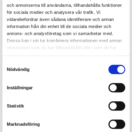
fingret och få igång katten! 
och annonserna till användarna, tillhandahålla funktioner
Populär!
15
kr
39
kr
för sociala medier och analysera vår trafik. Vi
79
kr
vidarebefordrar även sådana identifierare och annan
i lager
i lager
information från din enhet till de sociala medier och
annons- och analysföretag som vi samarbetar med.
40
%
Dessa kan i sin tur kombinera informationen med annan
Lägg till i favoriter
Lägg t
information som du har tillhandahållit eller som de har
samlat in när du har använt deras tjänster.
S
Nödvändig
a
m
t
Inställningar
50% dras av i kassan
y
Lurvig Mus
Massage
c
k
Statistik
203
kr
339
kr
15
kr
Från
e
i lager
i lager
s
Marknadsföring
v