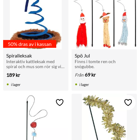
50% dras av i kassan
Spiralleksak
Spö Jul
Interaktiv kattleksak med 
Finns i tomte ren och 
spiral och mus som rör sig vid 
snögubbe.
beröring. Aktiverar och 
69
kr
189
kr
Från
stimulerar katten. Diameter 
23,4 cm, höjd 26 cm.
i lager
i lager
Lägg till i favoriter
Lägg t