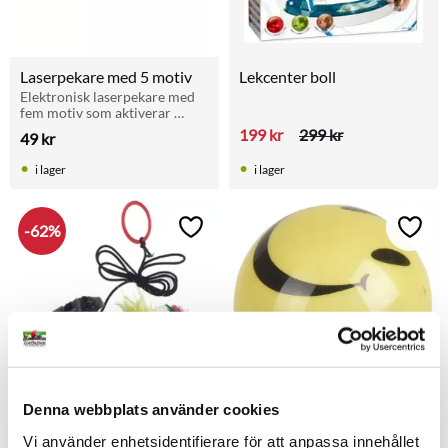
Laserpekare med 5 motiv
Lekcenter boll
Elektronisk laserpekare med 
fem motiv som aktiverar 
katten vid lek inomhus.
199
kr
299
kr
49
kr
i lager
i lager
62
%
Lägg till i favoriter
Lägg t
50% dras av i kassan
50% dras av i kassan
Denna webbplats använder cookies
Leksaksfisk
Ljusboll med smiley face
Vi använder enhetsidentifierare för att anpassa innehållet
Rolig aktivering! Trä ringen på 
4 cm