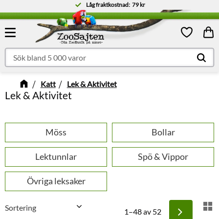
Låg fraktkostnad:
79 kr
Meny
Kund
Favoriter
Katt
Lek & Aktivitet
Lek & Aktivitet
Möss
Bollar
Lektunnlar
Spö & Vippor
Övriga leksaker
Välj sortering
V
1–
48
av
52