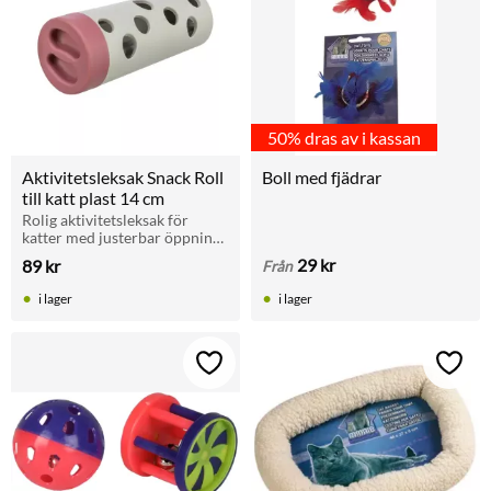
50% dras av i kassan
Aktivitetsleksak Snack Roll 
Boll med fjädrar
till katt plast 14 cm
Rolig aktivitetsleksak för 
katter med justerbar öppning. 
Stimulerar lek och mental 
29
kr
89
kr
Från
träning.
i lager
i lager
Lägg till i favoriter
Lägg t