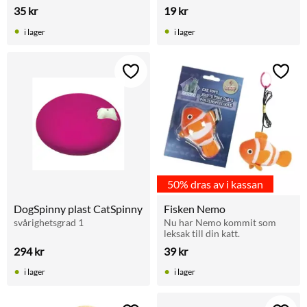
35
kr
19
kr
i lager
i lager
Lägg till i favoriter
Lägg t
50% dras av i kassan
DogSpinny plast CatSpinny
Fisken Nemo
svårighetsgrad 1
Nu har Nemo kommit som 
leksak till din katt.
294
kr
39
kr
i lager
i lager