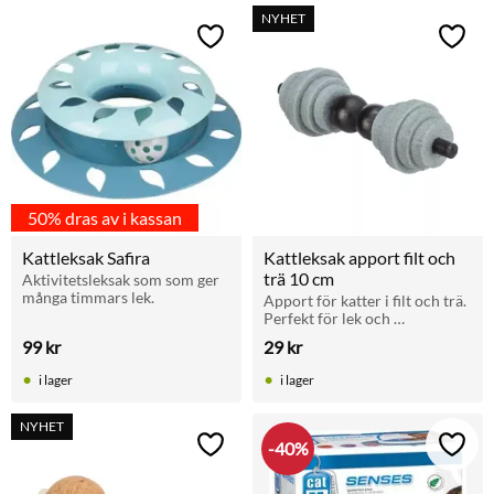
NYHET
Lägg till i favoriter
Lägg t
50% dras av i kassan
Kattleksak Safira
Kattleksak apport filt och 
trä 10 cm
Aktivitetsleksak som som ger 
många timmars lek.
Apport för katter i filt och trä. 
Perfekt för lek och 
jaktinstinktsträning inomhus.
99
kr
29
kr
i lager
i lager
NYHET
40
%
Lägg till i favoriter
Lägg t