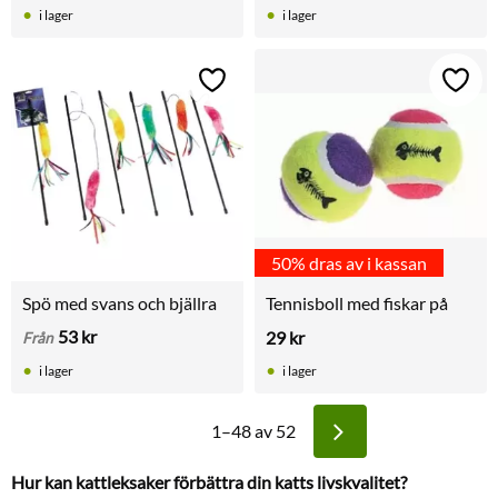
i lager
i lager
Lägg till i favoriter
Lägg t
50% dras av i kassan
Spö med svans och bjällra
Tennisboll med fiskar på
53
kr
29
kr
Från
i lager
i lager
1–
48
av
52
Hur kan kattleksaker förbättra din katts livskvalitet?