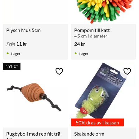
Plysch Mus 5cm
Pompom till katt
4,5 cm i diameter
11
kr
24
kr
Från
i lager
i lager
NYHET
Lägg till i favoriter
Lägg t
50% dras av i kassan
Rugbyboll med rep filt trä 
Skakande orm