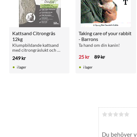
Kattsand Citrongräs 
Taking care of your rabbit 
12kg
- Barrons
Klumpbildande kattsand 
Ta hand om din kanin!
med citrongräslukt och 
zeolit. Dammfri, dryg och 
25
kr
89
kr
249
kr
luktneutraliserande. 12 kg 
räcker i upp till 50 dagar.
i lager
i lager