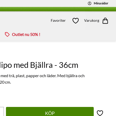
Mina sidor
Kundvagn
Favoriter
Favoriter
Varukorg
Outlet nu 50% !
ipo med Bjällra - 36cm
 med trä, plast, papper och läder. Med bjällra och
 20 cm.
KÖP
Lägg till 