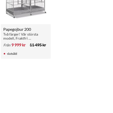
Papegojbur 200
Två färger! Vår största 
modell, Fraktfri 
hemleverans!
9 999
kr
11 495
kr
Från
slutsåld