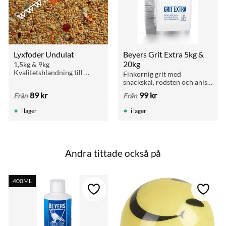
Lyxfoder Undulat
Beyers Grit Extra 5kg & 
20kg
1,5kg & 9kg 
Kvalitetsblandning till 
Finkornig grit med 
undulater och gräsparakiter 
snäckskal, rödsten och anis. 
med de allra bästa 
För matsmältning, 
89
kr
99
kr
Från
Från
ingredienser och "extra 
benstyrka och äggskal. Ges 
allt"!
med fri tillgång. Finns i 5 kg 
i lager
i lager
och 20 kg.
Andra tittade också på
400ML
till i favoriter
Lägg till i favoriter
Lägg ti