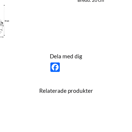
Dela med dig
F
a
c
e
b
o
Relaterade produkter
o
k