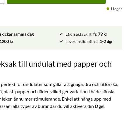
i lager
vi skickar samma dag
Låg fraktavgift
fr. 79 kr
1200 kr
Leveranstid oftast
1-2 dgr
ksak till undulat med papper och
perfekt för undulater som gillar att gnaga, dra och utforska.
ä, plast, papper och läder, vilket ger variation i både känsla
gör leken ännu mer stimulerande. Enkel att hänga upp med
sar i alla typer av burar där du vill aktivera din fågel.