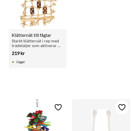
Klätternät till fåglar
Starkt klätternät i rep med 
trädetaljer som aktiverar 
små till medelstora fåglar i 
219
kr
bur eller voljär.
i lager
Lägg till i favoriter
Lägg 