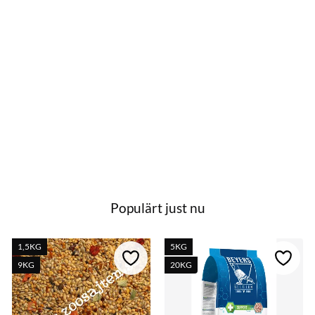
Populärt just nu
1,5KG
5KG
till i favoriter
Lägg till i favoriter
Lägg ti
9KG
20KG