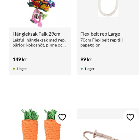
Hängleksak Falk 29cm
Flexibelt rep Large
Lekfull hängleksak med rep, 
70cm Flexibelt rep till 
pärlor, kokosnöt, pinne och 
papegojor
klocka. För undulater och 
parakiter.
149
kr
99
kr
i lager
i lager
Lägg till i favoriter
Lägg 