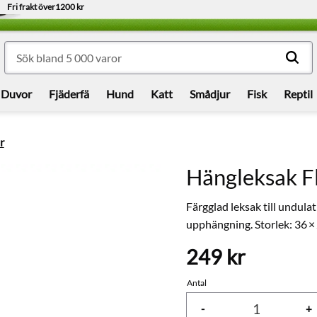
Fri frakt över
1200 kr
Duvor
Fjäderfä
Hund
Katt
Smådjur
Fisk
Reptil
r
Hängleksak Fl
Färgglad leksak till undulat
upphängning. Storlek: 36 ×
249
kr
Antal
-
+