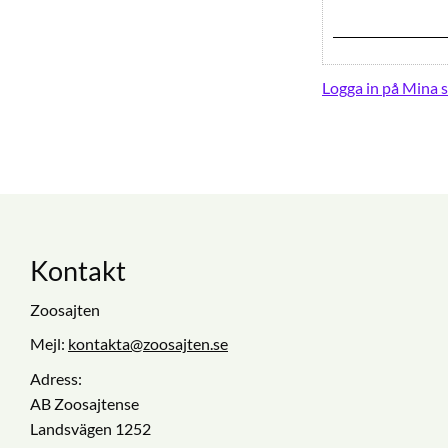
Logga in på Mina s
Kontakt
Zoosajten
Mejl:
kontakta@zoosajten.se
Adress:
AB Zoosajtense
Landsvägen 1252