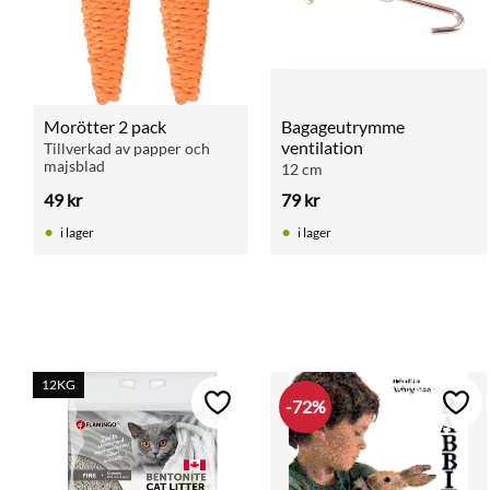
Morötter 2 pack
Bagageutrymme 
ventilation
Tillverkad av papper och 
majsblad
12 cm
49
kr
79
kr
i lager
i lager
12KG
72
%
Lägg till i favoriter
Lägg 