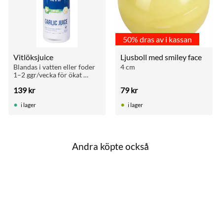
50% dras av i kassan
Vitlöksjuice
Ljusboll med smiley face
Blandas i vatten eller foder 
4 cm
1–2 ggr/vecka för ökat 
motstånd och bättre 
139
kr
79
kr
ämnesomsättning året runt.
i lager
i lager
Andra köpte också
till i favoriter