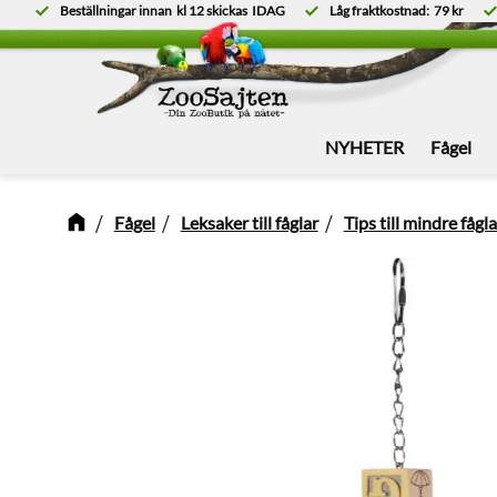
Beställningar innan
kl 12
skickas
IDAG
Låg fraktkostnad:
79 kr
NYHETER
Fågel
Fågel
Leksaker till fåglar
Tips till mindre fågla