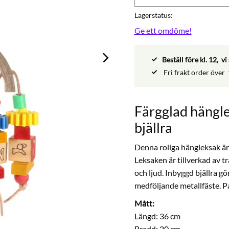
Lagerstatus
Ge ett omdöme!
Beställ före kl. 12, 
Fri frakt order över
Färgglad hängle
bjällra
Denna roliga hängleksak är 
Leksaken är tillverkad av tr
och ljud. Inbyggd bjällra 
medföljande metallfäste. Pas
Mått:
Längd: 36 cm
Bredd: 20 cm