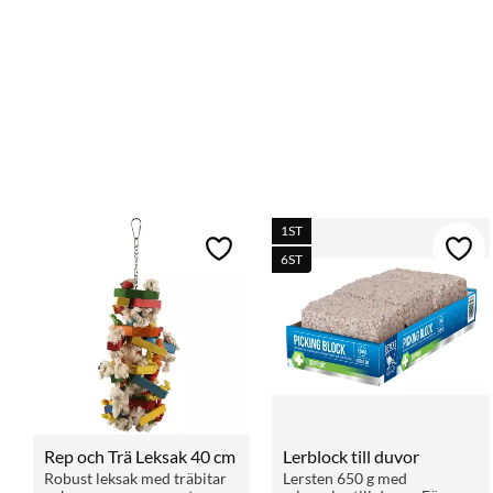
1ST
Lägg till i favoriter
Lägg 
6ST
Rep och Trä Leksak 40 cm
Lerblock till duvor
Robust leksak med träbitar 
Lersten 650 g med 