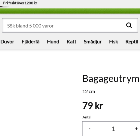
Fri frakt över
1200 kr
Duvor
Fjäderfä
Hund
Katt
Smådjur
Fisk
Reptil
Bagageutrymm
12 cm
79
kr
Antal
-
+