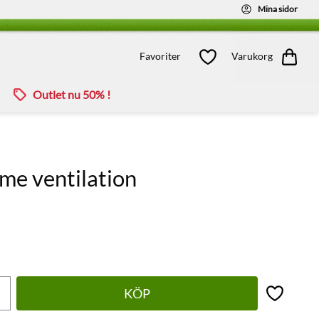
Mina sidor
Kundvagn
Favoriter
Favoriter
Varukorg
Outlet nu 50% !
e ventilation
KÖP
Lägg till 