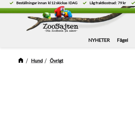
Beställningar innan
kl 12
skickas
IDAG
Låg fraktkostnad:
79 kr
NYHETER
Fågel
Hund
Övrigt