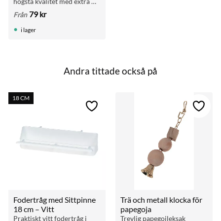
högsta kvalitet med extra 
hög andel panicum. 
79
kr
Från
Rekommenderas för både 
vardagsutfodring och 
i lager
uppfödning av exotiska 
finkar.
Andra tittade också på
18 CM
till i favoriter
Lägg till i favoriter
Lägg ti
Fodertråg med Sittpinne 
Trä och metall klocka för 
18 cm – Vitt
papegoja
Praktiskt vitt fodertråg i 
Trevlig papegojleksak