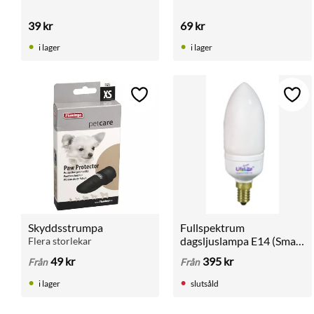
mindre fåglar som 
undulater och parakiter.
39
kr
69
kr
i lager
i lager
Lägg till i favoriter
Lägg 
Skyddsstrumpa
Fullspektrum 
dagsljuslampa E14 (Smal 
Flera storlekar
fot)
49
kr
395
kr
Från
Från
i lager
slutsåld