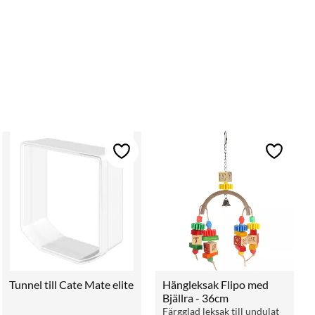
ll i favoriter
Lägg till i favoriter
Lägg till 
Tunnel till Cate Mate elite
Hängleksak Flipo med 
Bjällra - 36cm
Färgglad leksak till undulat 