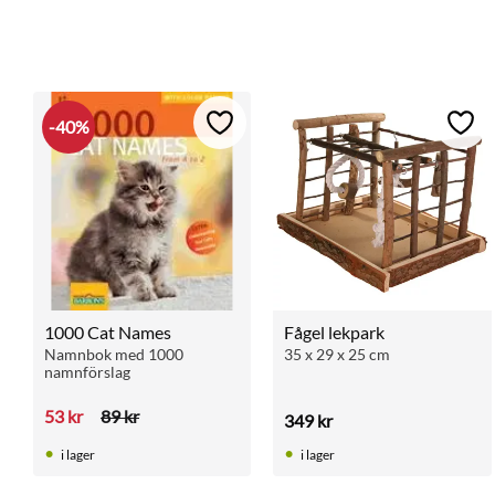
40
%
Lägg till i favoriter
Lägg 
1000 Cat Names
Fågel lekpark
Namnbok med 1000 
35 x 29 x 25 cm
namnförslag
53
kr
89
kr
349
kr
i lager
i lager