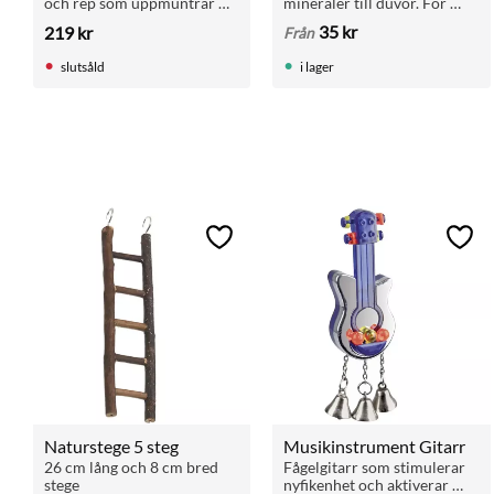
och rep som uppmuntrar 
mineraler till duvor. För 
till klättring och tugg hos 
matsmältning och hälsa. 
35
kr
219
kr
Från
medelstora fåglar.
Passar brevduvor, rasduvor 
och andra fåglar. Finns även 
slutsåld
i lager
i storpack 5+1.
Lägg till i favoriter
Lägg 
Naturstege 5 steg
Musikinstrument Gitarr
26 cm lång och 8 cm bred 
Fågelgitarr som stimulerar 
stege
nyfikenhet och aktiverar 