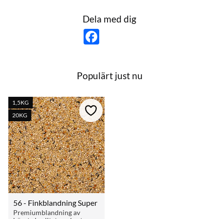
Dela med dig
F
a
c
e
b
o
Populärt just nu
o
k
1,5KG
till i favoriter
Lägg till i favoriter
20KG
56 - Finkblandning Super
Premiumblandning av 