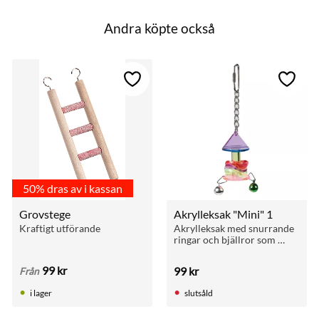
Andra köpte också
till i favoriter
Lägg till i favoriter
Lägg ti
50% dras av i kassan
Grovstege
Akrylleksak "Mini" 1
Kraftigt utförande
Akrylleksak med snurrande 
ringar och bjällror som 
stimulerar lek hos 
undulater och andra små 
99
kr
99
kr
Från
burfåglar.
i lager
slutsåld