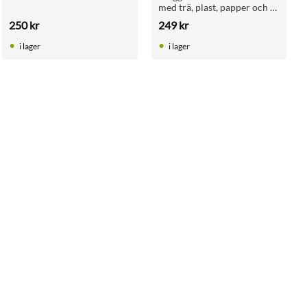
med trä, plast, papper och 
läder. Med bjällra och 
250
kr
249
kr
upphängning. Storlek: 
36 × 20 cm.
i lager
i lager