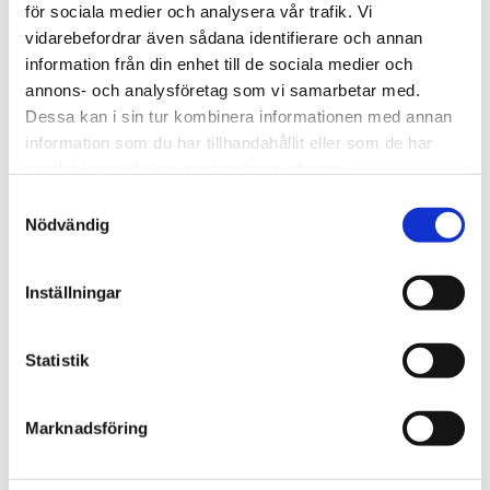
för sociala medier och analysera vår trafik. Vi
vidarebefordrar även sådana identifierare och annan
information från din enhet till de sociala medier och
annons- och analysföretag som vi samarbetar med.
Dessa kan i sin tur kombinera informationen med annan
Spårlina
Kanarienäste Finkbo
5, 10 och 15 meter
Bo i flätad bambu och kokos 
information som du har tillhandahållit eller som de har
för kanariefåglar och finkar. 
samlat in när du har använt deras tjänster.
Håller värmen och 
124
kr
39
kr
Från
Från
absorberar fukt.
S
i lager
i lager
Nödvändig
a
m
t
Inställningar
Lägg till i favoriter
Lägg t
y
c
k
Statistik
e
s
Marknadsföring
v
50% dras av i kassan
a