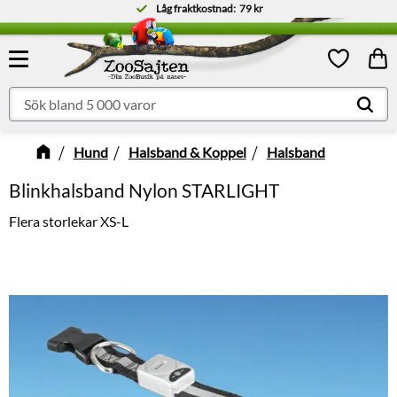
Låg fraktkostnad:
79 kr
Meny
Kund
Favoriter
Hund
Halsband & Koppel
Halsband
Blinkhalsband Nylon STARLIGHT
Flera storlekar XS-L