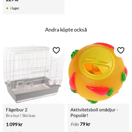
för trädgård, camping och 
utflykter.
i lager
Andra köpte också
Lägg till i favoriter
Lägg t
Fågelbur 2
Aktivitetsboll smådjur - 
Populär!
Bra bur! Skickas
79
kr
1 099
kr
Från