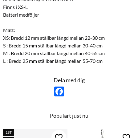
Finns i XS-L
Batteri medföljer
Mått:
XS: Bredd 12 mm ställbar längd mellan 22-30 cm
S : Bredd 15 mm ställbar längd mellan 30-40 cm
M : Bredd 20 mm ställbar längd mellan 40-55 cm
L : Bredd 25 mm ställbar längd mellan 55-70 cm
Dela med dig
F
a
c
e
b
o
Populärt just nu
o
k
1ST