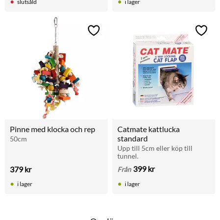
slutsåld
i lager
Lägg till i favoriter
Lägg t
Pinne med klocka och rep
Catmate kattlucka 
standard
50cm
Upp till 5cm eller köp till 
tunnel.
399
kr
379
kr
Från
i lager
i lager