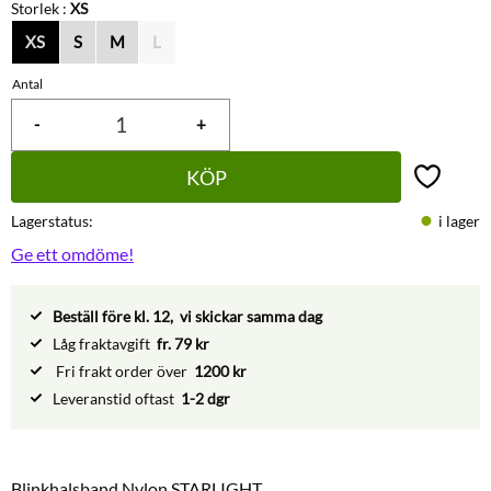
Storlek :
XS
XS
S
M
L
Antal
-
+
KÖP
Lägg till 
Lagerstatus
i lager
Ge ett omdöme!
Beställ före kl. 12, vi skickar samma dag
Låg fraktavgift
fr. 79 kr
Fri frakt order över
1200 kr
Leveranstid oftast
1-2 dgr
Blinkhalsband Nylon STARLIGHT