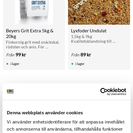
Beyers Grit Extra 5kg & 
Lyxfoder Undulat
20kg
1,5kg & 9kg 
Kvalitetsblandning till 
Finkornig grit med snäckskal, 
undulater och gräsparakiter 
rödsten och anis. För 
med de allra bästa 
matsmältning, benstyrka och 
99
kr
89
kr
Från
Från
ingredienser och "extra allt"!
äggskal. Ges med fri tillgång. 
Finns i 5 kg och 20 kg.
i lager
i lager
Andra tittade också på
Lägg till i favoriter
Lägg t
Denna webbplats använder cookies
Vi använder enhetsidentifierare för att anpassa innehållet
och annonserna till användarna, tillhandahålla funktioner