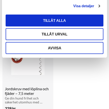
l
Plastägg till Parakiter
Catnip djur till katt
Visa detaljer
Plastägg 25 mm för stora 
Djur i gummiband med bjällra.
parakiter. Hjälper till vid 
ruvning och förhindrar 
8
kr
35
kr
överläggning.
TILLÅT ALLA
i lager
i lager
TILLÅT URVAL
Lägg till i favoriter
AVVISA
Jordskruv med löplina och 
fjäder – 7,5 meter
Ge din hund frihet och 
säkerhet utomhus med 
löplina och jordskruv. Perfekt 
229
kr