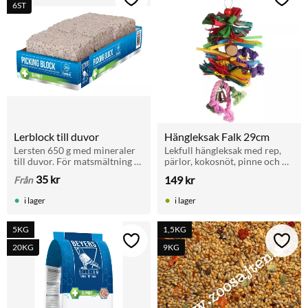
Lägg till i favoriter
Lägg t
6ST
Lerblock till duvor
Hängleksak Falk 29cm
Lersten 650 g med mineraler 
Lekfull hängleksak med rep, 
till duvor. För matsmältning 
pärlor, kokosnöt, pinne och 
och hälsa. Passar brevduvor, 
klocka. För undulater och 
35
kr
149
kr
Från
rasduvor och andra fåglar. 
parakiter.
Finns även i storpack 5+1.
i lager
i lager
5KG
1,5KG
Lägg till i favoriter
Lägg t
20KG
9KG