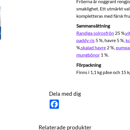
Fröerna är noggrant rengjor
smaklighet. Ett utmärkt val
kompletteras med färsk fruk
Sammansättning
Randiga solrosfrön
25 %,
vi
paddy ris
5 %, havre 5 %,
k
%,
skalad havre
2 %,
pumpa
mungbönor
1 %.
Förpackning
Finns i 1,1 kg påse och 15 k
Dela med dig
F
a
c
e
b
o
Relaterade produkter
o