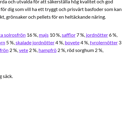
da och utvalda för att säkerställa hög kvalitet och god
 för dig som vill ha ett tryggt och prisvärt basfoder som kan
t, grönsaker och pellets för en heltäckande näring.
ta solrosfrön
16 %,
majs
10 %,
safflor
7 %,
jordnötter
6 %,
orn
5 %,
skalade jordnötter
4 %,
bovete
4 %,
tyrolernötter
3
frön
2 %,
vete
2 %,
hampfrö
2 %, röd sorghum 2 %,
g säck.