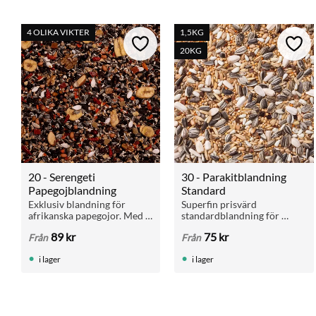
4 OLIKA VIKTER
1,5KG
Lägg till i favoriter
Lägg 
20KG
20 - Serengeti 
30 - Parakitblandning 
Papegojblandning
Standard
Exklusiv blandning för 
Superfin prisvärd 
afrikanska papegojor. Med 
standardblandning för 
frukt, nötter, extruderade 
parakiter Med solrosfrön. 
89
kr
75
kr
Från
Från
pellets och gritt för optimal 
Perfekt som vardagsfoder 
hälsa.
året runt.
i lager
i lager