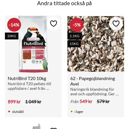
Andra tittade också på
14
%
5
%
till i favoriter
Lägg till i favoriter
Lägg ti
10KG
1,1KG
15KG
NutriBird T20 10kg
62 - Papegojblandning 
Avel
Nutribird T20 pellets till 
uppfödare / avel från 
Näringsrik blandning för 
Versele-laga
avel och uppfödning. Ger 
extra energi till aktiva fåglar 
549
kr
579
kr
899
kr
1 049
kr
Från
eller de som behöver öka i 
vikt.
slutsåld
i lager