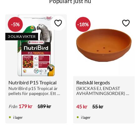
Populärt just nu
5
%
18
%
till i favoriter
Lägg till i favoriter
Lägg ti
3 OLIKA VIKTER
Nutribird P15 Tropical
Redskål lergods
NutriBird p15 Tropical är 
(SKICKAS EJ, ENDAST 
pellets för papegojor. Ett 
AVHÄMTNINGSORDER) 
perfekt underhållsfoder 
Rejäl redskål av lera, hög 
som är ett komplett 
kvalité
179
kr
189
kr
45
kr
55
kr
Från
helfoder med alla 
näringsämnen.
i lager
i lager