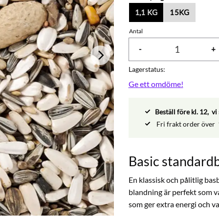
1,1 KG
15KG
Antal
-
+
Lagerstatus
Ge ett omdöme!
Beställ före kl. 12, 
Fri frakt order över
Basic standardb
En klassisk och pålitlig ba
blandning är perfekt som v
som ger extra energi och va