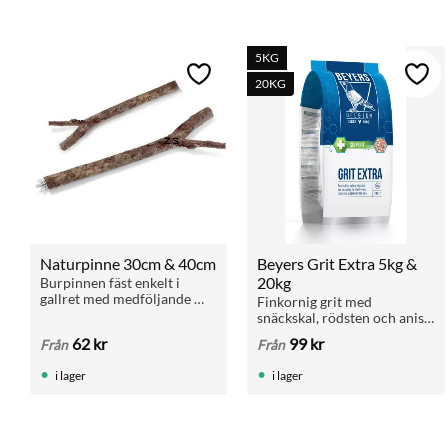
5KG
Lägg till i favoriter
Lägg 
20KG
Naturpinne 30cm & 40cm
Beyers Grit Extra 5kg & 
20kg
Burpinnen fäst enkelt i 
gallret med medföljande 
Finkornig grit med 
vingmutter
snäckskal, rödsten och anis. 
För matsmältning, 
62
kr
99
kr
Från
Från
benstyrka och äggskal. Ges 
med fri tillgång. Finns i 5 kg 
i lager
i lager
och 20 kg.