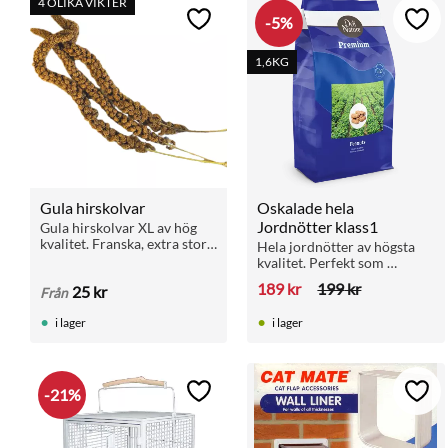
4 OLIKA VIKTER
5
%
Lägg till i favoriter
Lägg 
1,6KG
Gula hirskolvar
Oskalade hela 
Jordnötter klass1
Gula hirskolvar XL av hög 
kvalitet. Franska, extra stora 
Hela jordnötter av högsta 
och mycket omtyckta av 
kvalitet. Perfekt som 
både småfåglar och 
sysselsättning och belöning 
189
kr
199
kr
25
kr
papegojor. Bra som 
Från
till papegojor.
sysselsättning.
i lager
i lager
21
%
Lägg till i favoriter
Lägg 