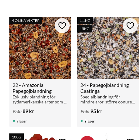
4 OLIKA VIKTER
1,1KG
Lägg till i favoriter
Lägg 
15KG
22 - Amazonia 
24 - Papegojblandning 
Papegojblandning
Caatinga
Exklusiv blandning för 
Specialblandning för 
sydamerikanska arter som 
mindre aror, större conures 
amazoner. Med frukt, 
och papegojor som kräver 
89
kr
95
kr
Från
Från
extruderade pellets och 
en tyngre diet. Finns i 1,2 kg 
gritt.
och 15 kg säck.
i lager
i lager
100G