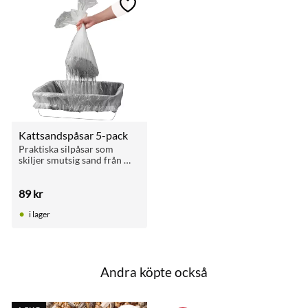
till i favoriter
Lägg till i favoriter
Kattsandspåsar 5-pack
Praktiska silpåsar som 
skiljer smutsig sand från 
ren. Passar kattlådor upp 
till 65 × 45 cm. 5-pack.
89
kr
i lager
Andra köpte också