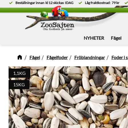
Beställningar innan
kl 12
skickas
IDAG
Låg fraktkostnad:
79 kr
NYHETER
Fågel
Fågel
Fågelfoder
Fröblandningar
Foder i 
1,1KG
15KG