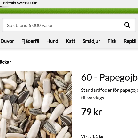
Fri frakt över
1200 kr
Duvor
Fjäderfä
Hund
Katt
Smådjur
Fisk
Reptil
säckar
60 - Papegoj
Standardfoder för papegojo
till vardags.
79
kr
Vikt :
1,1 kg