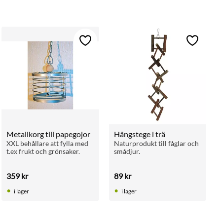
ll i favoriter
Lägg till i favoriter
Lägg till 
Metallkorg till papegojor
Hängstege i trä
XXL behållare att fylla med 
Naturprodukt till fåglar och 
t.ex frukt och grönsaker.
smådjur.
359
kr
89
kr
i lager
i lager