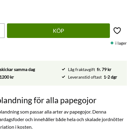
KÖP
Lägg till 
i lager
vi skickar samma dag
Låg fraktavgift
fr. 79 kr
1200 kr
Leveranstid oftast
1-2 dgr
landning för alla papegojor
sblandning som passar alla arter av papegojor. Denna
ardagsfoder och innehåller både hela och skalade jordnötter
riation i kosten.