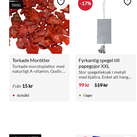
17
%
Lägg till i favoriter
Lägg 
500G
Torkade Morötter
Fyrkantig spegel till 
papegojor XXL
Torkade morotsplattor med 
naturligt A-vitamin. Godis 
Stor spegelleksak i metall 
eller tillskott till papegojor 
med bjällra. Enkel att hänga 
och smådjur.
i buren. Ger papegojan 
99
kr
119
kr
15
kr
Från
sysselsättning och 
stimulans.
slutsåld
i lager