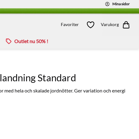
Mina sidor
Kundvagn
Favoriter
Favoriter
Varukorg
Outlet nu 50% !
blandning Standard
r med hela och skalade jordnötter. Ger variation och energi