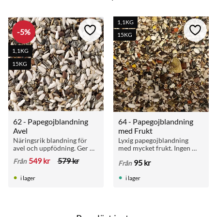
k
1,1KG
5
%
till i favoriter
Lägg till i favoriter
Lägg ti
15KG
1,1KG
15KG
62 - Papegojblandning 
64 - Papegojblandning 
Avel
med Frukt
Näringsrik blandning för 
Lyxig papegojblandning 
avel och uppfödning. Ger 
med mycket frukt. Ingen 
extra energi till aktiva fåglar 
majs eller hela jordnötter. 
549
kr
579
kr
Från
95
kr
Från
eller de som behöver öka i 
För alla papegojor.
vikt.
i lager
i lager