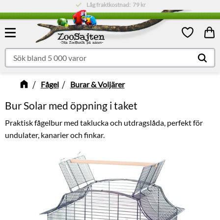
Låg fraktkostnad:
79 kr
Meny
Kund
Favoriter
Fågel
Burar & Voljärer
Bur Solar med öppning i taket
Praktisk fågelbur med taklucka och utdragslåda, perfekt för
undulater, kanarier och finkar.