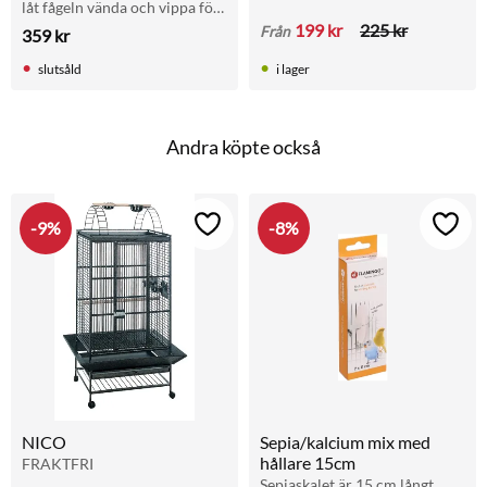
låt fågeln vända och vippa för 
att lösa labyrinten. Perfekt för 
199
kr
225
kr
Från
359
kr
stimulans!
slutsåld
i lager
Andra köpte också
9
%
8
%
Lägg till i favoriter
Lägg t
NICO
Sepia/kalcium mix med 
hållare 15cm
FRAKTFRI
Sepiaskalet är 15 cm långt, 