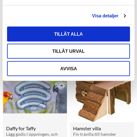
a
l
Visa detaljer
Fågelbur 160
Små trä klossar på rep
Även till småfåglar! Tätt 
galleravstånd! Mycket hög 
TILLÅT ALLA
Kvalité, Fraktfri!
8 990
kr
9 495
kr
Från
88
kr
slutsåld
slutsåld
TILLÅT URVAL
12
%
AVVISA
Lägg till i favoriter
Lägg t
Daffy for Taffy
Hamster villa
Lägg godis i öppningen, och 
Fin trävilla till hamster