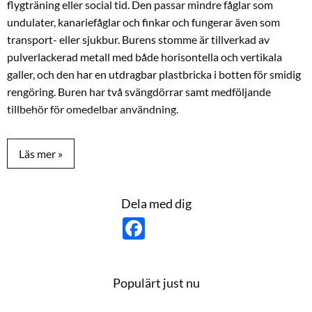
flygträning eller social tid. Den passar mindre fåglar som
undulater, kanariefåglar och finkar och fungerar även som
transport- eller sjukbur. Burens stomme är tillverkad av
pulverlackerad metall med både horisontella och vertikala
galler, och den har en utdragbar plastbricka i botten för smidig
rengöring. Buren har två svängdörrar samt medföljande
tillbehör för omedelbar användning.
Mått
:
Längd: 49 cm
Bredd: 31 cm
Höjd: 65 cm
Dela med dig
Ingår
:
F
– 3 träpinnar
a
– 4 automater för foder/vatten
c
e
– Öppningsbart tak med sittpinne
b
o
– Utdragbar bottenbricka för enkel rengöring
Populärt just nu
o
k