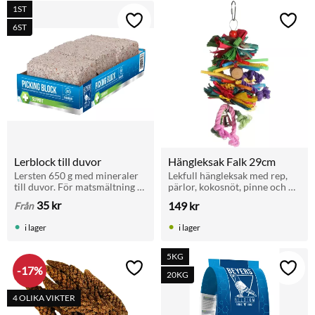
1ST
Lägg till i favoriter
Lägg t
6ST
Lerblock till duvor
Hängleksak Falk 29cm
Lersten 650 g med mineraler 
Lekfull hängleksak med rep, 
till duvor. För matsmältning 
pärlor, kokosnöt, pinne och 
och hälsa. Passar brevduvor, 
klocka. För undulater och 
35
kr
149
kr
Från
rasduvor och andra fåglar. 
parakiter.
Finns även i storpack 5+1.
i lager
i lager
5KG
17
%
Lägg till i favoriter
Lägg t
20KG
4 OLIKA VIKTER