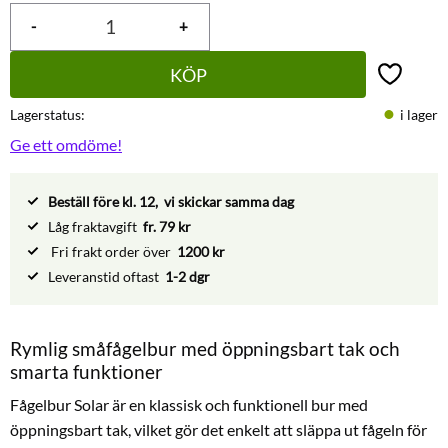
-
+
KÖP
Lägg till 
Lagerstatus
i lager
Ge ett omdöme!
Beställ före kl. 12, vi skickar samma dag
Låg fraktavgift
fr. 79 kr
Fri frakt order över
1200 kr
Leveranstid oftast
1-2 dgr
Rymlig småfågelbur med öppningsbart tak och
smarta funktioner
Fågelbur Solar är en klassisk och funktionell bur med
öppningsbart tak, vilket gör det enkelt att släppa ut fågeln för