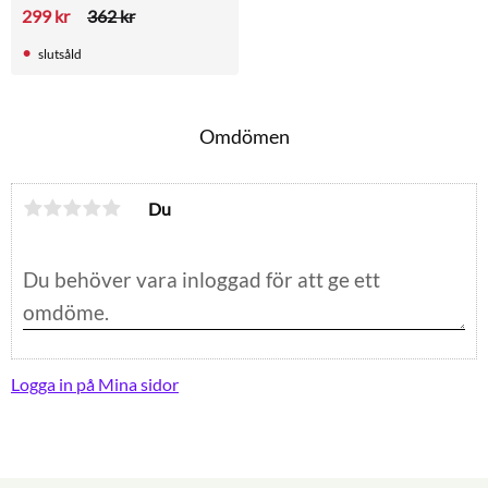
299
kr
362
kr
slutsåld
Omdömen
Du
Logga in på Mina sidor