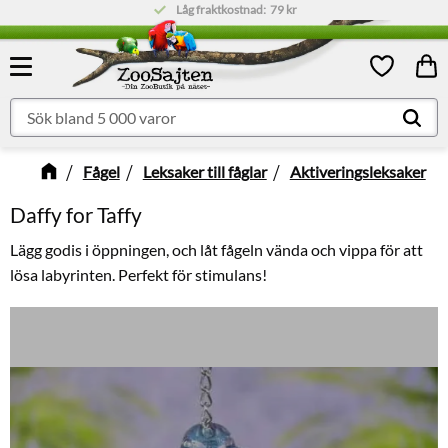
Låg fraktkostnad:
79 kr
Meny
Kund
Favoriter
Fågel
Leksaker till fåglar
Aktiveringsleksaker
Daffy for Taffy
Lägg godis i öppningen, och låt fågeln vända och vippa för att
lösa labyrinten. Perfekt för stimulans!