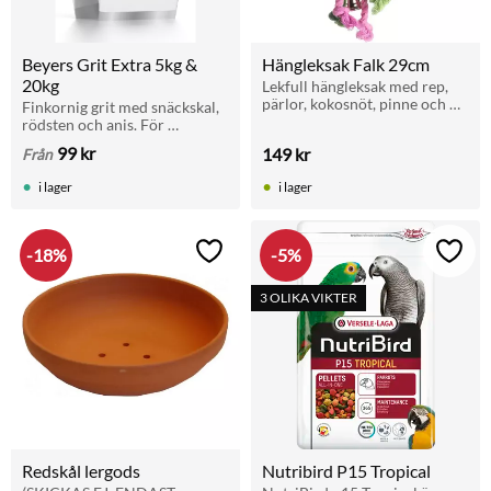
Beyers Grit Extra 5kg & 
Hängleksak Falk 29cm
20kg
Lekfull hängleksak med rep, 
pärlor, kokosnöt, pinne och 
Finkornig grit med snäckskal, 
klocka. För undulater och 
rödsten och anis. För 
parakiter.
matsmältning, benstyrka och 
99
kr
149
kr
Från
äggskal. Ges med fri tillgång. 
Finns i 5 kg och 20 kg.
i lager
i lager
18
%
5
%
Lägg till i favoriter
Lägg t
3 OLIKA VIKTER
Redskål lergods
Nutribird P15 Tropical