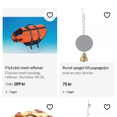
Lägg till i favoriter
Lägg t
Flytväst med reflexer
Rund spegel till papegojor
Flytväst med handtag, 
med en stor klocka
reflexer. Storlekar XS-XL.
189
kr
75
kr
Från
i lager
i lager
Lägg till i favoriter
Lägg t