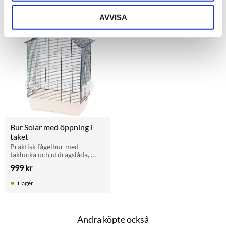
AVVISA
Lägg till i favoriter
Bur Solar med öppning i 
taket
Praktisk fågelbur med 
taklucka och utdragslåda, 
perfekt för undulater, 
999
kr
kanarier och finkar.
i lager
Andra köpte också