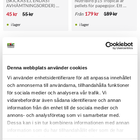
(SKICKAS EJ, ENDAST 
NutriBird p15 Tropical är 
AVHÄMTNINGSORDER) 
pellets för papegojor. Ett 
Rejäl redskål av lera, hög 
perfekt underhållsfoder som 
179
kr
189
kr
45
kr
55
kr
Från
kvalité
är ett komplett helfoder med 
alla näringsämnen.
i lager
i lager
Andra tittade också på
Denna webbplats använder cookies
13
%
Lägg till i favoriter
Lägg t
Vi använder enhetsidentifierare för att anpassa innehållet
och annonserna till användarna, tillhandahålla funktioner
för sociala medier och analysera vår trafik. Vi
vidarebefordrar även sådana identifierare och annan
information från din enhet till de sociala medier och
annons- och analysföretag som vi samarbetar med.
50% dras av i kassan
Dessa kan i sin tur kombinera informationen med annan
information som du har tillhandahållit eller som de har
Apport Dummy
Papegojbur 200
samlat in när du har använt deras tjänster.
Kraftig nylon
Två färger! Vår största 