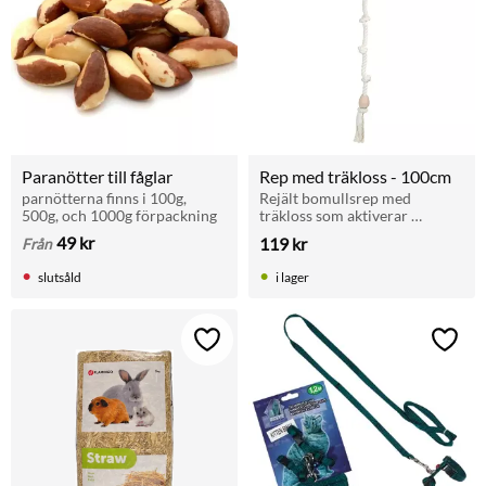
Paranötter till fåglar
Rep med träkloss - 100cm
parnötterna finns i 100g, 
Rejält bomullsrep med 
500g, och 1000g förpackning
träkloss som aktiverar 
papegojor, parakiter och 
49
kr
119
kr
Från
andra fåglar i bur eller voljär.
slutsåld
i lager
Lägg till i favoriter
Lägg t