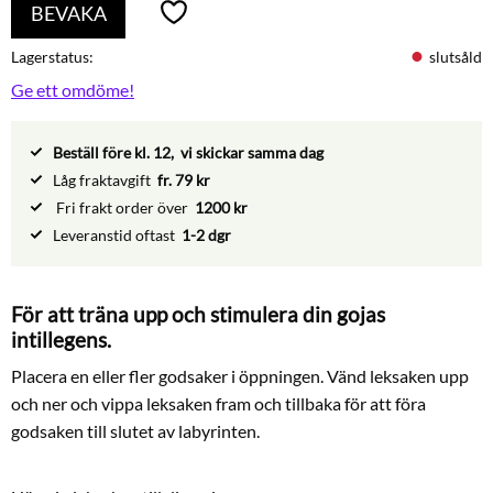
BEVAKA
Lägg till i favoriter
Lagerstatus
slutsåld
Ge ett omdöme!
Beställ före kl. 12, vi skickar samma dag
Låg fraktavgift
fr. 79 kr
Fri frakt order över
1200 kr
Leveranstid oftast
1-2 dgr
För att träna upp och stimulera din gojas
intillegens.
Placera en eller fler godsaker i öppningen. Vänd leksaken upp
och ner och vippa leksaken fram och tillbaka för att föra
godsaken till slutet av labyrinten.