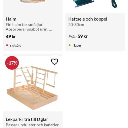
Halm
Kattsele och koppel
Fin halm för smådjur. 
20-30cm
Absorberar snabbt urin. 
100 % naturlig och 
59
kr
49
kr
Från
komposterbar. För ren 
burmiljö. Volym: ca 30 liter 
slutsåld
i lager
per 1 kg.
17
%
Lägg till i favoriter
Lekpark i trä till fåglar
Passar undulater och kanarier