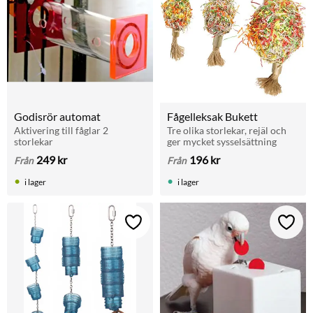
Godisrör automat
Fågelleksak Bukett
Aktivering till fåglar 2 
Tre olika storlekar, rejäl och 
storlekar
ger mycket sysselsättning
249
kr
196
kr
Från
Från
i lager
i lager
Lägg till i favoriter
Lägg t