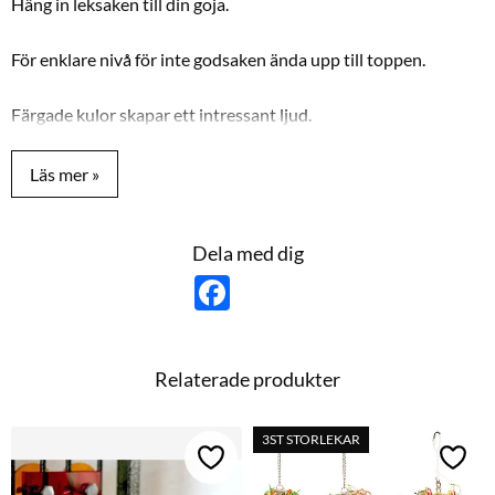
Häng in leksaken till din goja.
För enklare nivå för inte godsaken ända upp till toppen.
Färgade kulor skapar ett intressant ljud.
Passar Morhuvad till Jako
Mått: 128 x 29 cm
Dela med dig
F
a
c
e
b
o
Relaterade produkter
o
k
3ST STORLEKAR
Lägg till i favoriter
Lägg t