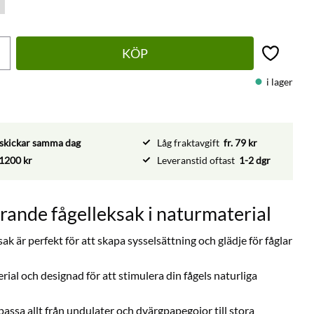
KÖP
Lägg till 
i lager
vi skickar samma dag
Låg fraktavgift
fr. 79 kr
1200 kr
Leveranstid oftast
1-2 dgr
erande fågelleksak i naturmaterial
k är perfekt för att skapa sysselsättning och glädje för fåglar
rial och designad för att stimulera din fågels naturliga
t passa allt från undulater och dvärgpapegojor till stora