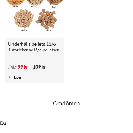
Underhålls pellets 11/6
4 storlekar av fågelpelletsen
99
kr
109
kr
Från
i lager
Omdömen
Du