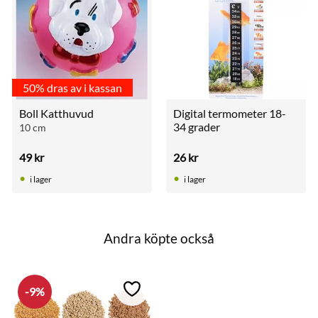
50% dras av i kassan
Boll Katthuvud
Digital termometer 18-
34 grader
10 cm
49
kr
26
kr
i lager
i lager
Andra köpte också
9
%
till i favoriter
Lägg till i favoriter