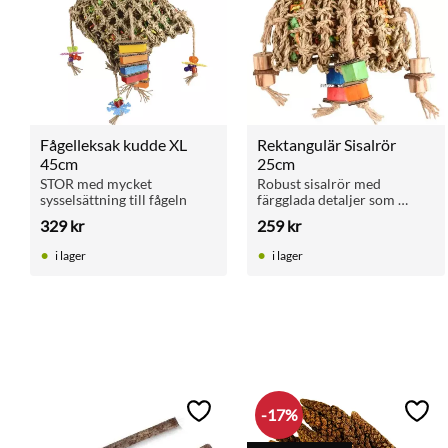
Fågelleksak kudde XL 
Rektangulär Sisalrör 
45cm
25cm
STOR med mycket 
Robust sisalrör med 
sysselsättning till fågeln
färgglada detaljer som 
stimulerar klättring och lek 
329
kr
259
kr
hos små och medelstora 
fåglar.
i lager
i lager
17
%
Lägg till i favoriter
Lägg 