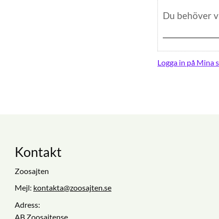
Logga in på Mina s
Kontakt
Zoosajten
Mejl:
kontakta@zoosajten.se
Adress:
AB Zoosajtense