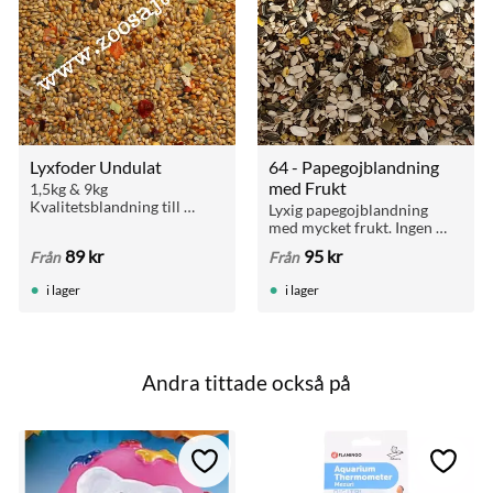
Lyxfoder Undulat
64 - Papegojblandning 
med Frukt
1,5kg & 9kg 
Kvalitetsblandning till 
Lyxig papegojblandning 
undulater och gräsparakiter 
med mycket frukt. Ingen 
med de allra bästa 
majs eller hela jordnötter. 
89
kr
95
kr
Från
Från
ingredienser och "extra 
För alla papegojor.
allt"!
i lager
i lager
Andra tittade också på
till i favoriter
Lägg till i favoriter
Lägg ti