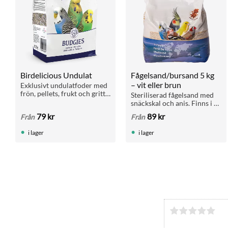
Birdelicious Undulat
Fågelsand/bursand 5 kg 
– vit eller brun
Exklusivt undulatfoder med 
frön, pellets, frukt och gritt. 
Steriliserad fågelsand med 
Finns i 800 g och 2,5 kg.
snäckskal och anis. Finns i 
vitt (15 % skal) eller brunt 
79
kr
89
kr
Från
Från
(40 % skal). Dammfri, 
hygienisk och doftar fräscht.
i lager
i lager