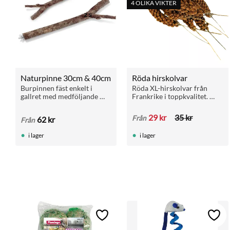
4 OLIKA VIKTER
Naturpinne 30cm & 40cm
Röda hirskolvar
Burpinnen fäst enkelt i 
Röda XL-hirskolvar från 
gallret med medföljande 
Frankrike i toppkvalitet. 
vingmutter
Passar allt från fink till ara. 
Utmärkt vid häckning och 
29
kr
35
kr
Från
62
kr
Från
som stimulerande 
aktivering.
i lager
i lager
Lägg till i favoriter
Lägg 