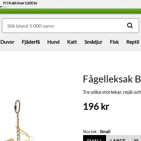
Fri frakt över
1200 kr
Duvor
Fjäderfä
Hund
Katt
Smådjur
Fisk
Reptil
Fågelleksak 
Tre olika storlekar, rejäl o
196
kr
Storlek :
Small
SMALL
LARGE
XL