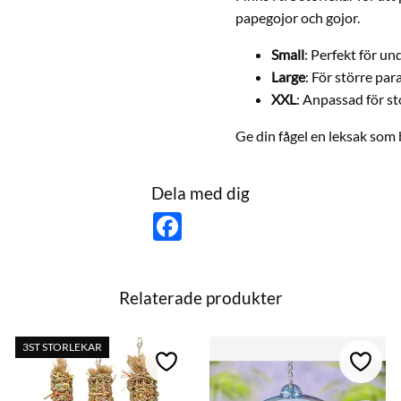
papegojor och gojor.
Small
: Perfekt för u
Large
: För större pa
XXL
: Anpassad för st
Ge din fågel en leksak som 
Dela med dig
F
a
c
e
b
o
Relaterade produkter
o
k
3ST STORLEKAR
till i favoriter
Lägg till i favoriter
Lägg ti