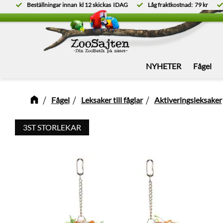
Beställningar innan
kl 12
skickas
IDAG
Låg fraktkostnad:
79 kr
NYHETER
Fågel
Fågel
Leksaker till fåglar
Aktiveringsleksaker
3ST STORLEKAR