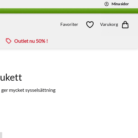
Mina sidor
Kundvagn
Favoriter
Favoriter
Varukorg
Outlet nu 50% !
Bukett
ch ger mycket sysselsättning