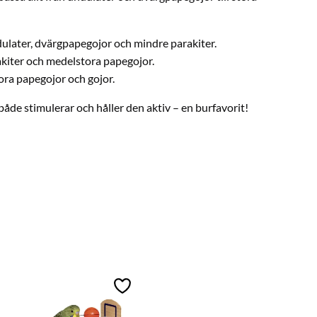
ndulater, dvärgpapegojor och mindre parakiter.
rakiter och medelstora papegojor.
ora papegojor och gojor.
både stimulerar och håller den aktiv – en burfavorit!
ll i favoriter
Lägg till i favoriter