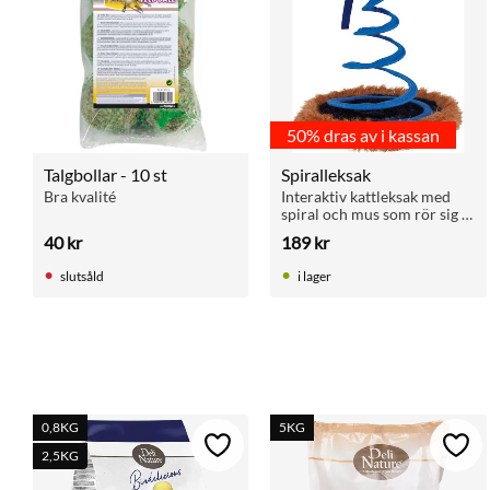
50% dras av i kassan
Talgbollar - 10 st
Spiralleksak
Bra kvalité
Interaktiv kattleksak med 
spiral och mus som rör sig 
vid beröring. Aktiverar och 
40
kr
189
kr
stimulerar katten. Diameter 
23,4 cm, höjd 26 cm.
slutsåld
i lager
0,8KG
5KG
Lägg till i favoriter
Lägg 
2,5KG