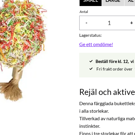
Antal
-
+
Lagerstatus
Ge ett omdöme!
Beställ före kl. 12, 
Fri frakt order över
Rejäl och aktiv
Denna färgglada bukettleksa
i alla storlekar.
Tillverkad av naturliga mate
instinkter.
Finns i tre storlekar för at