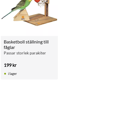
Basketboll ställning till 
fåglar
Passar storlek parakiter
199
kr
i lager
ll i favoriter