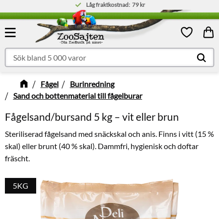
Låg fraktkostnad:
79 kr
Meny
Kund
Favoriter
Fågel
Burinredning
Sand och bottenmaterial till fågelburar
Fågelsand/bursand 5 kg – vit eller brun
Steriliserad fågelsand med snäckskal och anis. Finns i vitt (15 %
skal) eller brunt (40 % skal). Dammfri, hygienisk och doftar
fräscht.
5KG