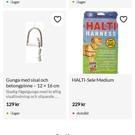
i lager
i lager
sittpinne: 40 mm.
Lägg till i favoriter
Lägg t
Gunga med sisal och 
HALTI-Sele Medium
betongpinne – 12 × 16 cm
Stadig fågelgunga med kraftig 
sisallindning och slipande 
sittpinne. Perfekt för 
129
kr
229
kr
aktivering och naturlig klo- 
och näbbvård.
i lager
slutsåld