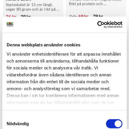
Rikt på protein och 
Sepiaskalet är 15 cm långt, 
fleromättade fettsyror. 
väger 80 gram och är rikt på 
Perfekt för finkar, siskor, 
kalcium. Kommer med 
69
kr
79
kr
36
kr
39
kr
Från
kanarier och unga fåglar.
plasthållare för enkel 
upphängning, perfekt vid 
i lager
i lager
äggläggning.
1,2KG
Denna webbplats använder cookies
Lägg till i favoriter
Lägg t
20KG
Vi använder enhetsidentifierare för att anpassa innehållet
och annonserna till användarna, tillhandahålla funktioner
för sociala medier och analysera vår trafik. Vi
vidarebefordrar även sådana identifierare och annan
information från din enhet till de sociala medier och
annons- och analysföretag som vi samarbetar med.
Dessa kan i sin tur kombinera informationen med annan
Nigerfrö
Doseringsspruta
information som du har tillhandahållit eller som de har
Nigerfrö av premiumkvalitet. 
Finns i 2 ml, 5ml, 10 ml och 
samlat in när du har använt deras tjänster.
Rikt på protein och nyttiga 
20 ml
fetter som ger energi, passar 
S
72
kr
12
kr
Från
Från
perfekt till finkar, 
Nödvändig
a
kanariefåglar och småfåglar.
i lager
i lager