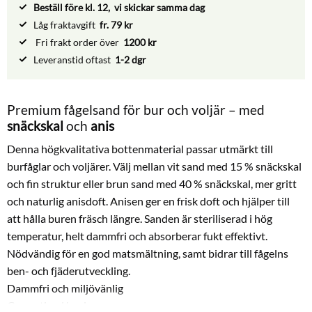
Beställ före kl. 12, vi skickar samma dag
Låg fraktavgift
fr. 79 kr
Fri frakt order över
1200 kr
Leveranstid oftast
1-2 dgr
Premium fågelsand för bur och voljär – med
snäckskal
och
anis
Denna högkvalitativa bottenmaterial passar utmärkt till
burfåglar och voljärer. Välj mellan vit sand med 15 % snäckskal
och fin struktur eller brun sand med 40 % snäckskal, mer gritt
och naturlig anisdoft. Anisen ger en frisk doft och hjälper till
att hålla buren fräsch längre. Sanden är steriliserad i hög
temperatur, helt dammfri och absorberar fukt effektivt.
Nödvändig för en god matsmältning, samt bidrar till fågelns
ben- och fjäderutveckling.
Dammfri och miljövänlig
Ger optimal hygien