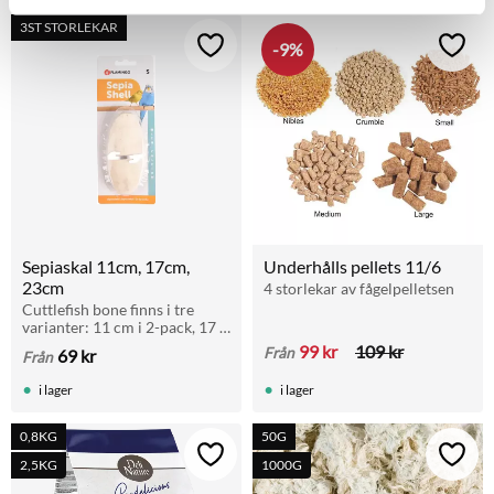
3ST STORLEKAR
9
%
Lägg till i favoriter
Lägg t
Sepiaskal 11cm, 17cm, 
Underhålls pellets 11/6
23cm
4 storlekar av fågelpelletsen
Cuttlefish bone finns i tre 
varianter: 11 cm i 2-pack, 17 
cm och 23 cm. Hög kvalitet 
99
kr
109
kr
Från
69
kr
Från
och perfekt kalciumkälla för 
fåglar!
i lager
i lager
0,8KG
50G
Lägg till i favoriter
Lägg t
2,5KG
1000G