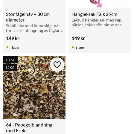
Stor fågelhåv – 30 cm 
Hängleksak Falk 29cm
diameter
Lekfull hängleksak med rep, 
pärlor, kokosnöt, pinne och 
Stabil håv med finmaskigt nät 
klocka. För undulater och 
för säker infångning av fåglar. 
parakiter.
Perfekt vid hantering i bur 
149
kr
149
kr
eller voljär.
i lager
i lager
1,1KG
Lägg till i favoriter
15KG
64 - Papegojblandning 
med Frukt