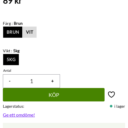
89
kr
Färg :
Brun
BRUN
VIT
Vikt :
5kg
5KG
Antal
-
+
KÖP
Lägg till 
Lagerstatus
i lager
Ge ett omdöme!