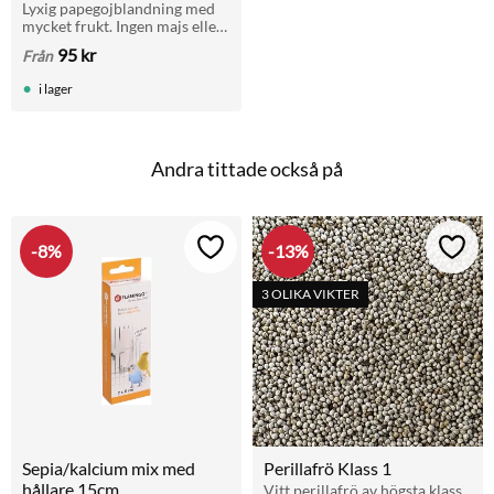
Lyxig papegojblandning med 
mycket frukt. Ingen majs eller 
hela jordnötter. För alla 
95
kr
Från
papegojor.
i lager
Andra tittade också på
8
%
13
%
Lägg till i favoriter
Lägg t
3 OLIKA VIKTER
Sepia/kalcium mix med 
Perillafrö Klass 1
hållare 15cm
Vitt perillafrö av högsta klass. 