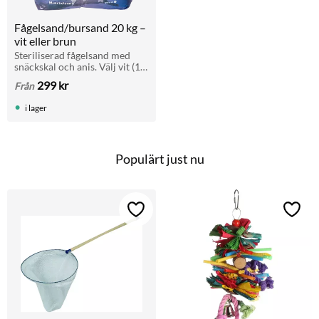
Fågelsand/bursand 20 kg – 
vit eller brun
Steriliserad fågelsand med 
snäckskal och anis. Välj vit (15 
%) eller brun (40 %). Dammfri, 
299
kr
Från
hygienisk och fräsch doft. 
Vikt: 20 kg.
i lager
Populärt just nu
Lägg till i favoriter
Lägg t