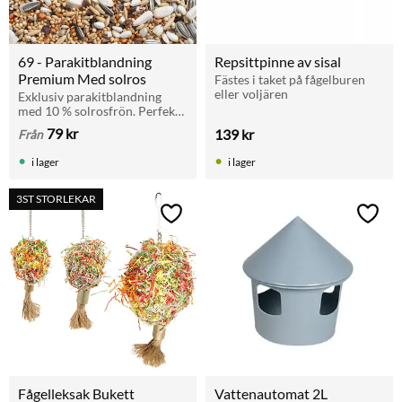
69 - Parakitblandning 
Repsittpinne av sisal
Premium Med solros
Fästes i taket på fågelburen 
eller voljären
Exklusiv parakitblandning 
med 10 % solrosfrön. Perfekt 
för sällskapsfåglar, avel och 
79
kr
139
kr
Från
uppfödning.
i lager
i lager
3ST STORLEKAR
Lägg till i favoriter
Lägg t
Fågelleksak Bukett
Vattenautomat 2L