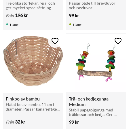
Tre olika storlekar, rejäl och 
Passar både till brevduvor 
ger mycket sysselsättning
och rasduvor
196
kr
99
kr
Från
i lager
i lager
Lägg till i favoriter
Lägg t
Finkbo av bambu
Trä- och kedjegunga 
Medium
Flätat bo av bambu, 11 cm i 
diameter. Passar kanariefågel 
Stabil papegojgunga med 
och fink. Monteras enkelt med 
träklossar och kedja. Ger 
stålkrokar i burens galler.
balans, sittplats och 
32
kr
99
kr
Från
tuggmotstånd. Passar fåglar i 
alla storlekar. Diameter 