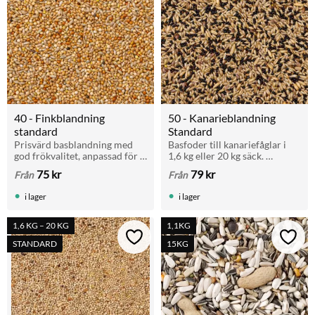
40 - Finkblandning 
50 - Kanarieblandning 
standard
Standard
Prisvärd basblandning med 
Basfoder till kanariefåglar i 
god frökvalitet, anpassad för 
1,6 kg eller 20 kg säck. 
exotiska finkar i viloperiod 
Fröblandning av hög kvalitet 
75
kr
79
kr
Från
Från
och som vardagsfoder.
för både sällskapsfåglar och 
avelsfåglar i viloperiod.
i lager
i lager
1,6 KG – 20 KG
1,1KG
Lägg till i favoriter
Lägg t
STANDARD
15KG