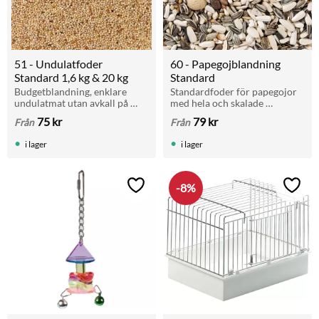
51 - Undulatfoder 
60 - Papegojblandning 
Standard 1,6 kg & 20 kg
Standard
Budgetblandning, enklare 
Standardfoder för papegojor 
undulatmat utan avkall på 
med hela och skalade 
frökvalité. Ej lämplig till avel.
jordnötter. Ger variation och 
75
kr
79
kr
Från
Från
energi till vardags.
i lager
i lager
8
%
Lägg till i favoriter
Lägg t