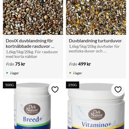
DoviX duvblandning för 
Duvblandning turturduvor
kortnäbbade rasduvor 
1,6kg/5kg/20kg duvfoder för 
exotiska duvor och 
(1,6–20 kg)
1,6kg/5kg/20kg. För rasduvor 
turturduvor
med korta näbbar
75
kr
499
kr
Från
Från
i lager
i lager
500G
250G
Lägg till i favoriter
Lägg t