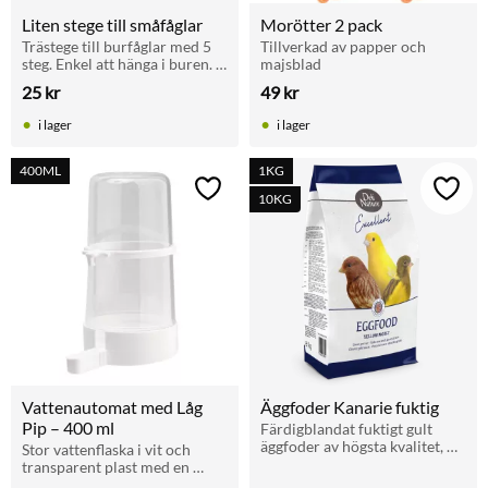
Liten stege till småfåglar
Morötter 2 pack
Trästege till burfåglar med 5 
Tillverkad av papper och 
steg. Enkel att hänga i buren. 
majsblad
För lek och klättring. Bredd 
25
kr
49
kr
7 cm, längd 22 cm.
i lager
i lager
400ML
1KG
Lägg till i favoriter
Lägg t
10KG
Vattenautomat med Låg 
Äggfoder Kanarie fuktig
Pip – 400 ml
Färdigblandat fuktigt gult 
äggfoder av högsta kvalitet, 
Stor vattenflaska i vit och 
särskilt anpassat för 
transparent plast med en 
kanariefåglar under avel, 
extra låg drickpip. Levereras 