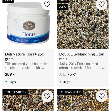
250G
1,6KG
Lägg till i favoriter
Lägg t
20KG
Deli Nature Flora+ 250 
DoviX Duvblandning Utan 
gram
majs
Tillskott med goda bakterier 
1,6kg, 20kg Extra fin, med 
speciellt utvecklade för 
mindre storlek på ärtor och 
fåglars mag- och tarmhälsa. 
frö passande rasduvor.
75
kr
289
kr
Från
250 gram.
i lager
i lager
3 OLIKA VIKTER
3 OLIKA VIKTER
Lägg till i favoriter
Lägg t