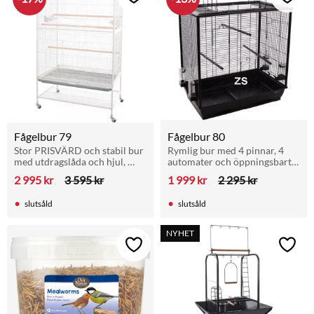
Lägg till i favoriter
Lägg t
Fågelbur 79
Fågelbur 80
Stor PRISVÄRD och stabil bur 
Rymlig bur med 4 pinnar, 4 
med utdragslåda och hjul, 
automater och öppningsbart 
perfekt för undulater, 
tak. För undulater, parakiter 
2 995
kr
3 595
kr
1 999
kr
2 295
kr
parakiter och mindre 
och andra små till medelstora 
papegojor.
fåglar.
slutsåld
slutsåld
NYHET
Lägg till i favoriter
Lägg t