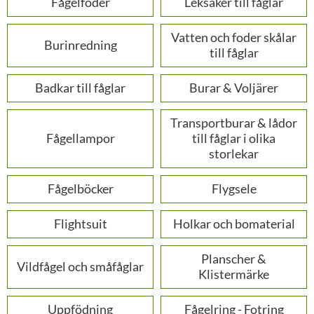
Fågelfoder
Leksaker till fåglar
Vatten och foder skålar
Burinredning
till fåglar
Badkar till fåglar
Burar & Voljärer
Transportburar & lådor
Fågellampor
till fåglar i olika
storlekar
Fågelböcker
Flygsele
Flightsuit
Holkar och bomaterial
Planscher &
Vildfågel och småfåglar
Klistermärke
Uppfödning
Fågelring - Fotring