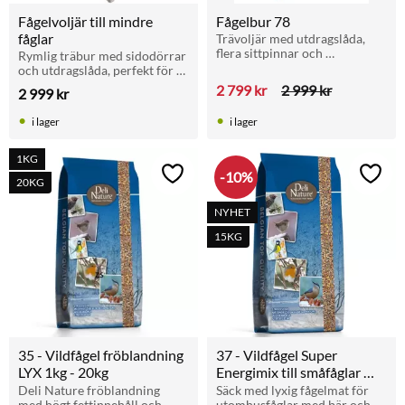
Fågelvoljär till mindre 
Fågelbur 78
fåglar
Trävoljär med utdragslåda, 
flera sittpinnar och 
Rymlig träbur med sidodörrar 
dubbeldörrar. För inomhus 
och utdragslåda, perfekt för 
eller väderskyddad 
undulater, kanarier och finkar.
2 799
kr
2 999
kr
2 999
kr
utomhusmiljö.
i lager
i lager
1KG
10
%
Lägg till i favoriter
Lägg t
20KG
NYHET
15KG
35 - Vildfågel fröblandning 
37 - Vildfågel Super 
LYX 1kg - 20kg
Energimix till småfåglar 
15kg
Deli Nature fröblandning 
Säck med lyxig fågelmat för 
med högt fettinnehåll och 
utomhusfåglar med bär och 