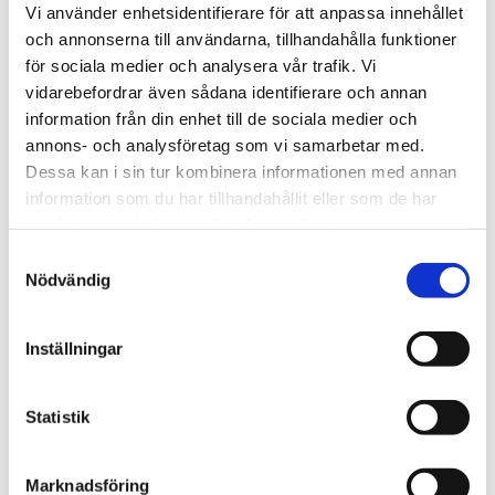
Vi använder enhetsidentifierare för att anpassa innehållet
slutsåld
i lager
och annonserna till användarna, tillhandahålla funktioner
500G
för sociala medier och analysera vår trafik. Vi
Lägg till i favoriter
Lägg t
vidarebefordrar även sådana identifierare och annan
information från din enhet till de sociala medier och
annons- och analysföretag som vi samarbetar med.
Dessa kan i sin tur kombinera informationen med annan
information som du har tillhandahållit eller som de har
samlat in när du har använt deras tjänster.
S
Nödvändig
a
Burpinnar i trä – olika 
Deli Nature Calcio + 500 
m
storlekar med plastände
gram
t
Burpinnar i gran med 
Dryg förpackning, varar 
Inställningar
plastände, diameter 10–
länge. Effektivt 
y
15 mm, längd upp till 48 cm. 
kalciumtillskott för starka 
69
kr
279
kr
c
Från
Passar finkar, kanarier och 
skelett och god äggbildning. 
undulater. Enkel att korta vid 
Ges via vatten eller foder. 500 
k
Statistik
i lager
i lager
behov.
g.
e
s
Marknadsföring
11
%