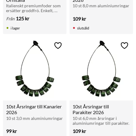
Italienskt premiumfoder som 
10 st 8,0 mm aluminiumringar
ersätter groddfrö. Enkelt, 
säkert och effektivt för 
125
kr
109
kr
Från
framgångsrik 
fågeluppfödning.
i lager
slutsåld
Lägg till i favoriter
Lägg t
10st Årsringar till Kanarier 
10st Årsringar till 
2026
Parakiter 2026
10 st 3,0 mm aluminiumringar
10 st 6,0 mm årsringar i 
aluminiumringar till parakiter.
99
kr
109
kr