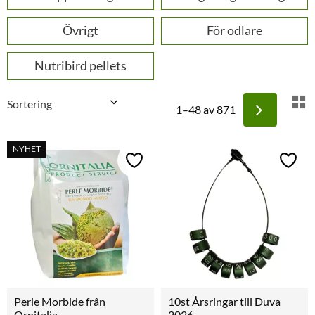
Övrigt
För odlare
Nutribird pellets
Välj sortering
V
1–
48
av
871
NYHET
Lägg till i favoriter
Lägg t
Perle Morbide från 
10st Årsringar till Duva 
Ornitalia
2026