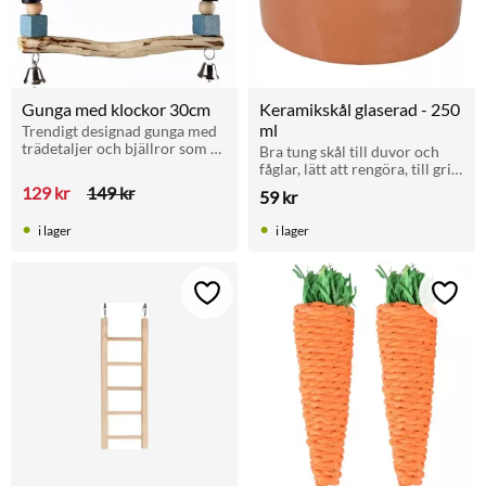
Gunga med klockor 30cm
Keramikskål glaserad - 250 
ml
Trendigt designad gunga med 
trädetaljer och bjällror som 
Bra tung skål till duvor och 
passar parakiter och mindre 
fåglar, lätt att rengöra, till grit, 
papegojor.
mineraler osv
129
kr
149
kr
59
kr
i lager
i lager
Lägg till i favoriter
Lägg t