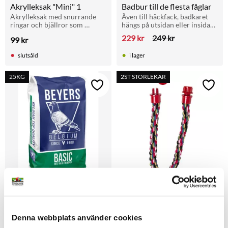
Akrylleksak "Mini" 1
Badbur till de flesta fåglar
Akrylleksak med snurrande 
Även till häckfack, badkaret 
ringar och bjällror som 
hängs på utsidan eller insidan 
stimulerar lek hos undulater 
av buren
229
kr
249
kr
99
kr
och andra små burfåglar.
slutsåld
i lager
25KG
2ST STORLEKAR
Lägg till i favoriter
Lägg t
Basic allround 20kg
Bomullsrep i flera längder
20kg budgetfoder
Färgglatt bomullsrep till 
fåglar för att skapa en 
stimulerande miljö till din 
Denna webbplats använder cookies
99
kr
390
kr
Från
fågel