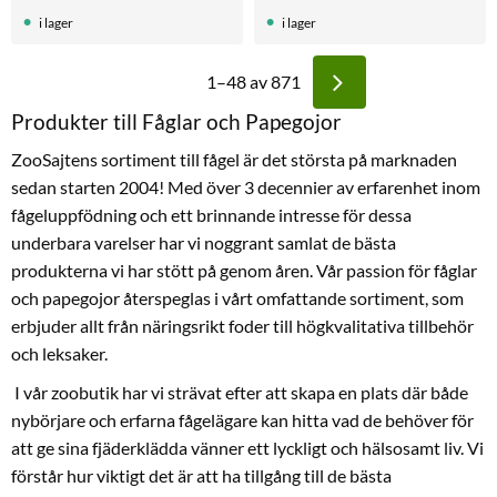
i lager
i lager
1–
48
av
871
Produkter till Fåglar och Papegojor
ZooSajtens sortiment till fågel är det största på marknaden
sedan starten 2004! Med över 3 decennier av erfarenhet inom
fågeluppfödning och ett brinnande intresse för dessa
underbara varelser har vi noggrant samlat de bästa
produkterna vi har stött på genom åren. Vår passion för fåglar
och papegojor återspeglas i vårt omfattande sortiment, som
erbjuder allt från näringsrikt foder till högkvalitativa tillbehör
och leksaker.
I vår zoobutik har vi strävat efter att skapa en plats där både
nybörjare och erfarna fågelägare kan hitta vad de behöver för
att ge sina fjäderklädda vänner ett lyckligt och hälsosamt liv. Vi
förstår hur viktigt det är att ha tillgång till de bästa