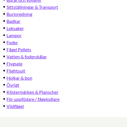
Sittställningar & Transport
Burinredning
Badkar
Leksaker
Lampor
Foder
Fågel Pellets
Vatten & foderskålar
Flygsele
Flightsuit
Holkar & bon
Övrigt
Klistermärken & Planscher
För uppfödare / fågelodlare
Vildfågel