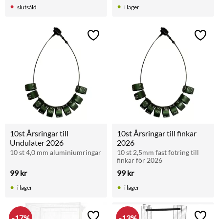
slutsåld
i lager
Lägg till i favoriter
Lägg t
10st Årsringar till 
10st Årsringar till finkar 
Undulater 2026
2026
10 st 4,0 mm aluminiumringar
10 st 2,5mm fast fotring till 
finkar för 2026
99
kr
99
kr
i lager
i lager
17
%
13
%