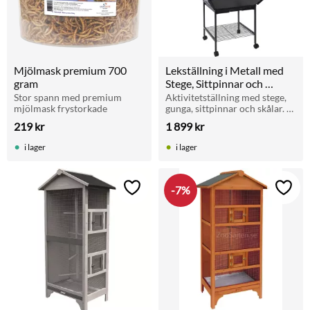
Mjölmask premium 700 
Lekställning i Metall med 
gram
Stege, Sittpinnar och 
Skålset - 141cm
Stor spann med premium 
Aktivitetställning med stege, 
mjölmask frystorkade
gunga, sittpinnar och skålar. 
Perfekt för fåglars lek, vila 
219
kr
1 899
kr
och stimulans inomhus.
i lager
i lager
7
%
Lägg till i favoriter
Lägg t