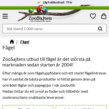
Låg fraktkostnad:
79 kr
Meny
Kund
Favoriter
Fågel
Fågel
ZooSajtens utbud till fågel är det största på
marknaden sedan starten år 2004!
Efter många år som fågeluppfödare och ett starkt fågelintresse
har vi samlat de bästa produkter vi hittat genom åren på
området fåglar och papegojor i vår zoobutik.
Nedan hittar du ett urval av foder och tillbehör med
zoobranschens snabbaste leveranser.