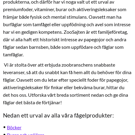
produkterna, och därför har vi noga valt ut ett urval av
premiumfoder, vitaminer, burar och aktiveringsleksaker som
främjar både fysisk och mental stimulans. Oavsett man ha
burfåglar som tamfågel eller uppfödning och avel som intresse
har vi en gedigen kompetens. ZooSajten är ett familjeföretag,
där vi alla haft ett historiskt intresse av papegojor och andra
fåglar sedan barnsben, både som uppfödare och fåglar som
tamfåglar.
Vi är stolta över att erbjuda zoobranschens snabbaste
leveranser, så att du snabbt kan få hem allt du behöver för dina
fåglar. Oavsett om du letar efter speciellt foder för papegojor,
aktiveringsleksaker för finkar eller bekväma burar, hittar du
det hos oss. Utforska vårt breda sortiment nedan och ge dina
fåglar det bästa de förtjänar!
Nedan ett urval av alla våra fågelprodukter:
Böcker
Burar och voljärer