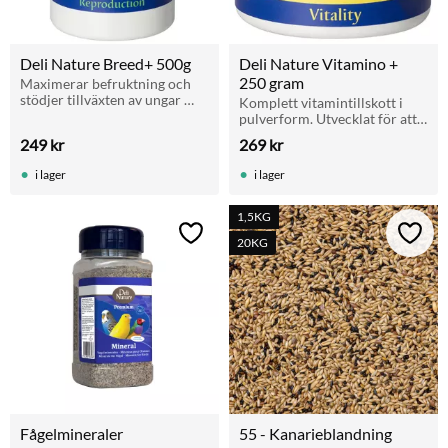
Deli Nature Breed+ 500g
Deli Nature Vitamino + 
250 gram
Maximerar befruktning och 
stödjer tillväxten av ungar 
Komplett vitamintillskott i 
under avel. Innehåller viktiga 
pulverform. Utvecklat för att 
aminosyror, vitaminer och 
passa fåglars specifika behov. 
249
kr
269
kr
spårämnen. Dryg förpackning 
250 g.
på 500g
i lager
i lager
1,5KG
Lägg till i favoriter
Lägg t
20KG
Fågelmineraler
55 - Kanarieblandning 