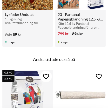
Lyxfoder Undulat
23 - Pantanal 
Papegojblandning 12,5 kg 
1,5kg & 9kg 
Kvalitetsblandning till 
+ Parakit och Papegoj 
Köp 12,5 kg Pantanal 
undulater och gräsparakiter 
Papegojblandning för aror 
Äggfoder 800g
med de allra bästa 
och stora papegojor och få en 
799
kr
894
kr
89
kr
ingredienser och "extra allt"!
Från
förpackning Äggfoder 
Parakiter och Papegojor på 
i lager
i lager
köpet.
Andra tittade också på
0,8KG
Lägg till i favoriter
Lägg t
2,5KG