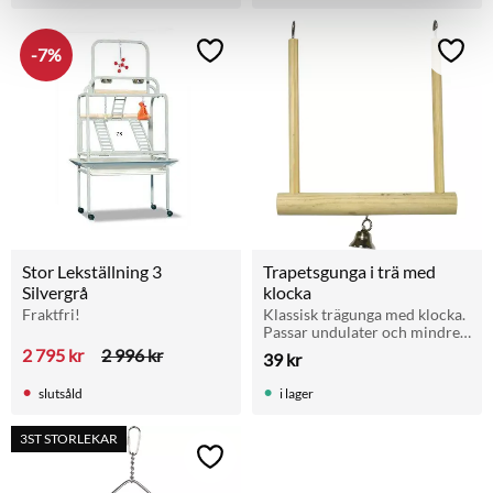
7
%
Lägg till i favoriter
Lägg t
Stor Lekställning 3 
Trapetsgunga i trä med 
Silvergrå
klocka
Fraktfri!
Klassisk trägunga med klocka. 
Passar undulater och mindre 
burfåglar. Mått: 
2 795
kr
2 996
kr
39
kr
12,5 × 13,5 cm.
slutsåld
i lager
3ST STORLEKAR
Lägg till i favoriter