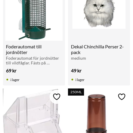
Foderautomat till 
Dekal Chinchilla Perser 2-
jordnötter
pack
Foderautomat för jordnötter 
medium
till vildfåglar. Fästs på 
fönstret med sugproppar – 
69
kr
49
kr
fåglarna kommer riktigt nära! 
18,5 cm lång, 7 cm i diameter.
i lager
i lager
250ML
Lägg till i favoriter
Lägg t