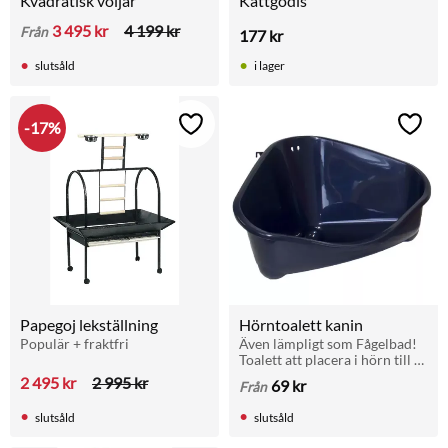
Kvadratisk voljär
Kattgodis
3 495
kr
4 199
kr
Från
177
kr
slutsåld
i lager
17
%
Lägg till i favoriter
Lägg t
Papegoj lekställning
Hörntoalett kanin
Populär + fraktfri
Även lämpligt som Fågelbad! 
Toalett att placera i hörn till 
kaniner och andra smådjur.
2 495
kr
2 995
kr
69
kr
Från
slutsåld
slutsåld