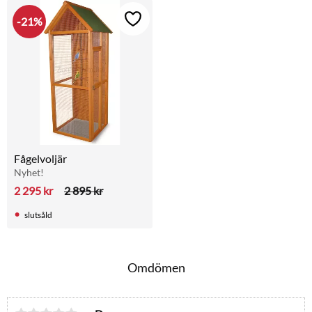
21
%
Lägg till i favoriter
Fågelvoljär
Nyhet!
2 295
kr
2 895
kr
slutsåld
Omdömen