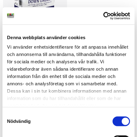
Birdelicious Parakit
Mineralpinne L
Exklusivt foder för större 
Vit pinne som hjälper till att 
australiensiska parakiter. Med 
slita ned klor och näbb. 
frukt, gritt och pellets för 
Passar parakiter och 
Denna webbplats använder cookies
69
kr
95
kr
Från
optimal näring och hälsa året 
papegojor.
Vi använder enhetsidentifierare för att anpassa innehållet
runt.
i lager
i lager
och annonserna till användarna, tillhandahålla funktioner
för sociala medier och analysera vår trafik. Vi
400ML
vidarebefordrar även sådana identifierare och annan
Lägg till i favoriter
Lägg t
information från din enhet till de sociala medier och
annons- och analysföretag som vi samarbetar med.
Dessa kan i sin tur kombinera informationen med annan
information som du har tillhandahållit eller som de har
samlat in när du har använt deras tjänster.
S
Nödvändig
a
Vattenautomat Mjuk och 
Flexibelt rep Small
m
Slitstark Plast - 400 ml
56cm långt och diameter 
t