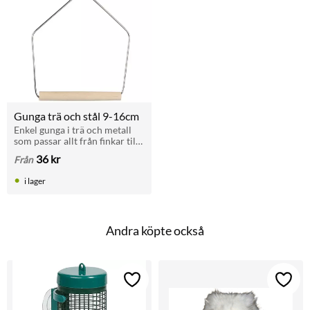
Gunga trä och stål 9-16cm
Enkel gunga i trä och metall 
som passar allt från finkar till 
mindre papegojor.
36
kr
Från
i lager
Andra köpte också
Lägg till i favoriter
Lägg t