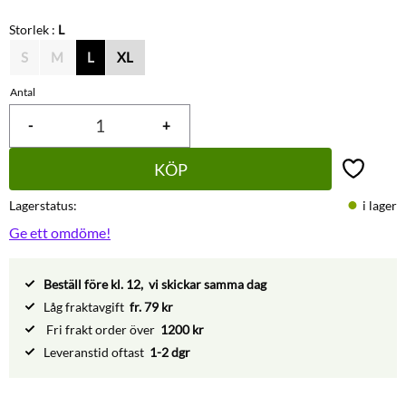
Storlek :
L
S
M
L
XL
Antal
-
+
KÖP
Lägg till 
Lagerstatus
i lager
Ge ett omdöme!
Beställ före kl. 12, vi skickar samma dag
Låg fraktavgift
fr. 79 kr
Fri frakt order över
1200 kr
Leveranstid oftast
1-2 dgr