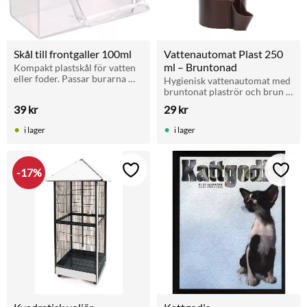
Skål till frontgaller 100ml
Vattenautomat Plast 250 
ml – Bruntonad
Kompakt plastskål för vatten 
eller foder. Passar burarna 
Hygienisk vattenautomat med 
Dolak och Jambi. Enkel att 
bruntonat plaströr och brun 
fästa i frontgaller.
fot för burfåglar. Utformad 
39
kr
29
kr
för smidig utvändig 
montering på fågelburen.
i lager
i lager
17
%
Lägg till i favoriter
Lägg t