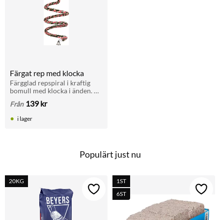
Färgat rep med klocka
Färgglad repspiral i kraftig 
bomull med klocka i änden. 
Finns i tre storlekar för 
139
kr
Från
undulater, parakiter och 
papegojor.
i lager
Populärt just nu
20KG
1ST
Lägg till i favoriter
Lägg t
6ST