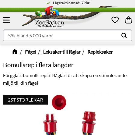
Låg fraktkostnad:
79 kr
Meny
Kund
Favoriter
Fågel
Leksaker till fåglar
Repleksaker
Bomullsrep i flera längder
Färgglatt bomullsrep till fåglar för att skapa en stimulerande
miljö till din fågel
2ST STORLEKAR