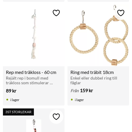
Lägg till i favoriter
Lägg t
Rep med träkloss - 60 cm
Ring med träbit 18cm
Rejält rep i bomull med 
Enkel eller dubbel ring till 
träkloss som stimulerar 
fåglar
papegojor, parakiter och 
159
kr
89
kr
Från
undulater till naturlig lek och 
aktivitet.
i lager
i lager
3ST STORLEKAR
Lägg till i favoriter