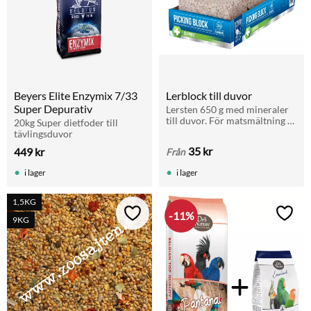
Beyers Elite Enzymix 7/33 
Lerblock till duvor
Super Depurativ
Lersten 650 g med mineraler 
till duvor. För matsmältning 
20kg Super dietfoder till 
och hälsa. Passar brevduvor, 
tävlingsduvor
rasduvor och andra fåglar. 
35
kr
449
kr
Från
Finns även i storpack 5+1.
i lager
i lager
1,5KG
11
%
Lägg till i favoriter
Lägg t
9KG