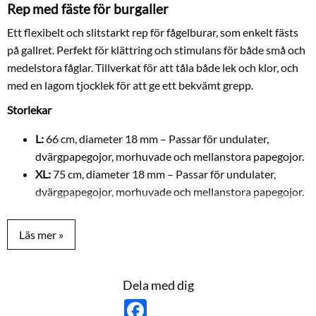
Rep med fäste för burgaller
Ett flexibelt och slitstarkt rep för fågelburar, som enkelt fästs
på gallret. Perfekt för klättring och stimulans för både små och
medelstora fåglar. Tillverkat för att tåla både lek och klor, och
med en lagom tjocklek för att ge ett bekvämt grepp.
Storlekar
L:
66 cm, diameter 18 mm – Passar för undulater,
dvärgpapegojor, morhuvade och mellanstora papegojor.
XL:
75 cm, diameter 18 mm – Passar för undulater,
dvärgpapegojor, morhuvade och mellanstora papegojor.
Dela med dig
F
a