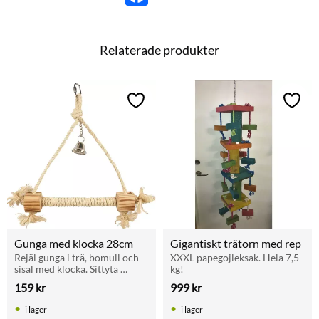
c
e
b
o
Relaterade produkter
o
k
Lägg till i favoriter
Lägg t
Gunga med klocka 28cm
Gigantiskt trätorn med rep
Rejäl gunga i trä, bomull och 
XXXL papegojleksak. Hela 7,5 
sisal med klocka. Sittyta 
kg!
28 cm. Passar undulater och 
159
kr
999
kr
små papegojor. Totalhöjd: 
30 cm.
i lager
i lager