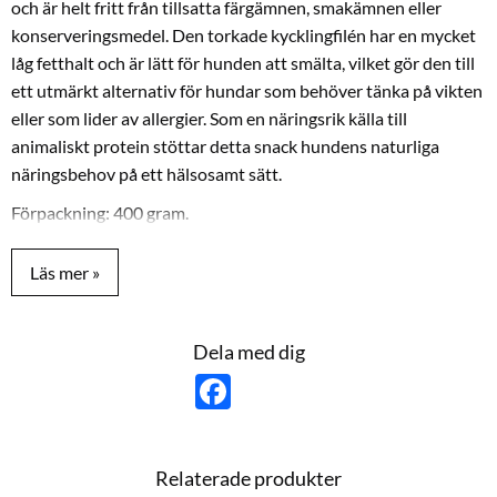
och är helt fritt från tillsatta färgämnen, smakämnen eller
konserveringsmedel. Den torkade kycklingfilén har en mycket
låg fetthalt och är lätt för hunden att smälta, vilket gör den till
ett utmärkt alternativ för hundar som behöver tänka på vikten
eller som lider av allergier. Som en näringsrik källa till
animaliskt protein stöttar detta snack hundens naturliga
näringsbehov på ett hälsosamt sätt.
Förpackning: 400 gram.
Tekniska Specifikationer
Sammansättning:
Kyckling 98 procent, glycerin, salt.
Analytiska beståndsdelar:
Råprotein 41,6 procent, råfett
Dela med dig
1,8 procent, råaska 2,4 procent, växttråd 0,1 procent,
F
vattenhalt 25 procent.
a
c
e
b
o
Relaterade produkter
o