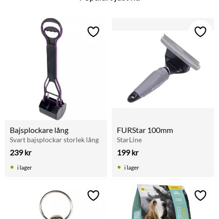
Lägg till i favoriter
Lägg t
Bajsplockare lång
FURStar 100mm
Svart bajsplockar storlek lång
StarLine
239
kr
199
kr
i lager
i lager
Lägg till i favoriter
Lägg t