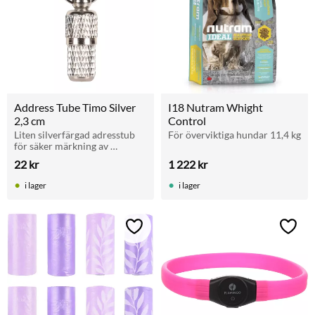
Address Tube Timo Silver 
I18 Nutram Whight 
2,3 cm
Control
Liten silverfärgad adresstub 
För överviktiga hundar 11,4 kg
för säker märkning av 
hundens halsband.
22
kr
1 222
kr
i lager
i lager
Lägg till i favoriter
Lägg t