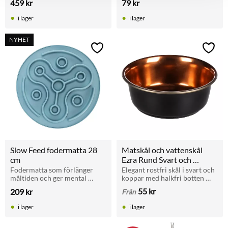
459
kr
79
kr
och lugnare.
i lager
i lager
NYHET
Lägg till i favoriter
Lägg t
Slow Feed fodermatta 28 
Matskål och vattenskål 
cm
Ezra Rund Svart och 
Koppar
Fodermatta som förlänger 
Elegant rostfri skål i svart och 
måltiden och ger mental 
koppar med halkfri botten 
stimulans. Passar alla 
och flera storleksalternativ.
55
kr
209
kr
Från
fodertyper och kan frysas in 
för längre aktivitet.
i lager
i lager