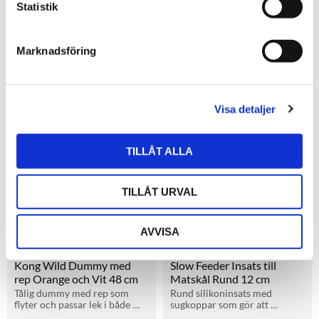
KONG Licks Rewards 
KONG Knots Scrunch 
k
Statistik
Wobbler Grön
Tvättbjörn med rep
e
Interaktiv wobblerleksak från 
Slitstark plysch med rep och 
s
KONG som kan fyllas med 
pip som aktiverar och 
Marknadsföring
godis eller pasta. Ger hunden 
stimulerar hundens naturliga 
v
219
kr
189
kr
mental stimulans och lugn 
tugginstinkt.
a
aktivitet.
i lager
i lager
l
Visa detaljer
Lägg till i favoriter
Lägg t
TILLÅT ALLA
TILLÅT URVAL
AVVISA
Kong Wild Dummy med 
Slow Feeder Insats till 
rep Orange och Vit 48 cm
Matskål Rund 12 cm
Tålig dummy med rep som 
Rund silikoninsats med 
flyter och passar lek i både 
sugkoppar som gör att 
vatten och på land.
hunden äter långsammare 