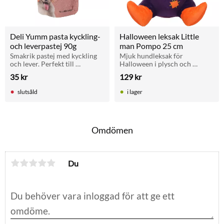
Deli Yumm pasta kyckling- 
Halloween leksak Little 
och leverpastej 90g
man Pompo 25 cm
Smakrik pastej med kyckling 
Mjuk hundleksak för 
och lever. Perfekt till 
Halloween i plysch och 
slickmattor. Utan tillsatt 
manchester med inbyggd 
35
kr
129
kr
socker. För vuxna hundar.
pipfunktion för extra 
stimulans. Mått: 20x25 cm. 
slutsåld
i lager
Passar hundar i alla åldrar.
Omdömen
Du