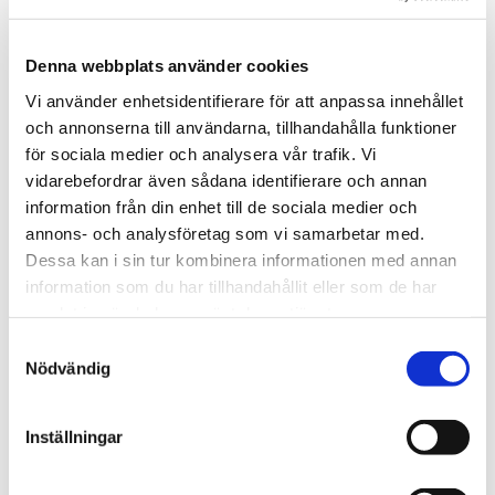
mindre höns 4 kg
Kanarienäste i plast utrustat 
med fäste för direktmontage i 
En högkvalitativ blandning av 
burgaller. Innehåller 
krossade spannmål och fröer. 
Denna webbplats använder cookies
ventilationshål i botten för 
Idealiskt som 
21
kr
129
kr
god luftcirkulation.
kompletteringsfoder för 
Vi använder enhetsidentifierare för att anpassa innehållet
dvärghöns, mindre kycklingar 
i lager
i lager
och annonserna till användarna, tillhandahålla funktioner
och olika typer av prydn
för sociala medier och analysera vår trafik. Vi
vidarebefordrar även sådana identifierare och annan
Andra tittade också på
information från din enhet till de sociala medier och
annons- och analysföretag som vi samarbetar med.
Dessa kan i sin tur kombinera informationen med annan
information som du har tillhandahållit eller som de har
Lägg till i favoriter
Lägg t
samlat in när du har använt deras tjänster.
S
Nödvändig
a
m
t
Inställningar
y
c