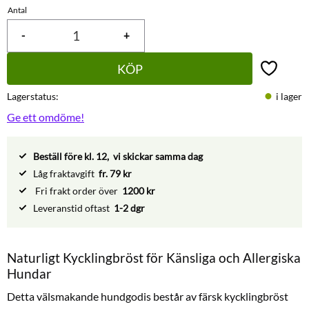
Antal
-
+
KÖP
Lägg till 
Lagerstatus
i lager
Ge ett omdöme!
Beställ före kl. 12, vi skickar samma dag
Låg fraktavgift
fr. 79 kr
Fri frakt order över
1200 kr
Leveranstid oftast
1-2 dgr
Naturligt Kycklingbröst för Känsliga och Allergiska
Hundar
Detta välsmakande hundgodis består av färsk kycklingbröst