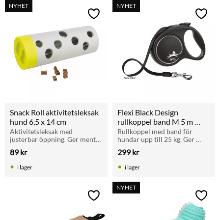
NYHET
NYHET
Lägg till i favoriter
Lägg t
Snack Roll aktivitetsleksak 
Flexi Black Design 
hund 6,5 x 14 cm
rullkoppel band M 5 m 
svart
Aktivitetsleksak med 
Rullkoppel med band för 
justerbar öppning. Ger mental 
hundar upp till 25 kg. Ger 
träning för nybörjarhundar.
frihet och kontroll vid 
89
kr
299
kr
promenader.
i lager
i lager
NYHET
Lägg till i favoriter
Lägg t