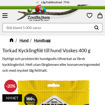
Låg fraktkostnad:
79 kr
Meny
Kund
Favoriter
Hund
Hundtugg
Torkad Kycklingfilé till hund Voskes 400 g
Nyttigt och proteinrikt hundgodis tillverkat av färsk
kycklingbröst. Helt utan färgämnen eller konserveringsmedel
och med mycket låg fetthalt.
20
%
NYHET