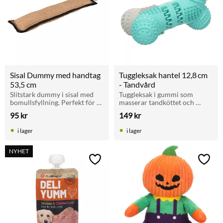
Sisal Dummy med handtag 
Tuggleksak hantel 12,8 cm 
53,5 cm
- Tandvård
Slitstark dummy i sisal med 
Tuggleksak i gummi som 
bomullsfyllning. Perfekt för 
masserar tandköttet och 
apportering, dragkamp och 
motverkar plack. Passar alla 
95
kr
149
kr
träning både ute och inne.
hundar. Mått: 12,8 cm.
i lager
i lager
NYHET
Lägg till i favoriter
Lägg t