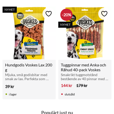
k
NYHET
20
%
Lägg till i favoriter
Lägg t
NYHET
Hundgodis Voskes Lax 200 
Tuggpinnar med Anka och 
g
Råhud 40-pack Voskes
Mjuka, små godisbitar med 
Smakrikt tuggmotstånd 
smak av lax. Perfekta som 
bestående av 40 pinnar med 
belöning vid träning eller till 
råhud och anka. Mycket 
144
kr
179
kr
39
kr
vardags. Utan tillsatt socker.
proteinrikt och lättsmält för 
hundar med känslig 
i lager
slutsåld
matsmältning.
Populärt just nu