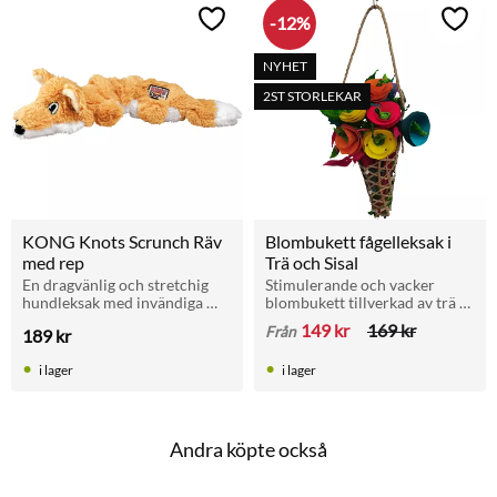
12
%
Lägg till i favoriter
Lägg t
NYHET
2ST STORLEKAR
KONG Knots Scrunch Räv 
Blombukett fågelleksak i 
med rep
Trä och Sisal
En dragvänlig och stretchig 
Stimulerande och vacker 
hundleksak med invändiga 
blombukett tillverkad av trä 
repknutar som stimulerar 
och sisal. En interaktiv leksak 
149
kr
169
kr
Från
189
kr
hundens naturliga 
som främjar naturligt 
tugginstinkter.
tuggande och lek hos din fågel.
i lager
i lager
Andra köpte också