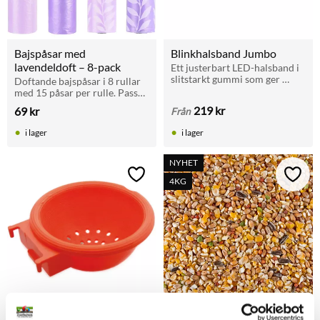
Bajspåsar med 
Blinkhalsband Jumbo
lavendeldoft – 8-pack
Ett justerbart LED-halsband i 
slitstarkt gummi som ger 
Doftande bajspåsar i 8 rullar 
maximal synlighet i mörker. 
med 15 påsar per rulle. Passar 
Uppladdningsbart via USB 
de flesta hållare. Fräsch 
219
kr
69
kr
Från
med tre olika ljuslägen.
lavendeldoft.
i lager
i lager
NYHET
Lägg till i favoriter
Lägg t
4KG
Kanarienäste för galler
Spannmålsblandning för 