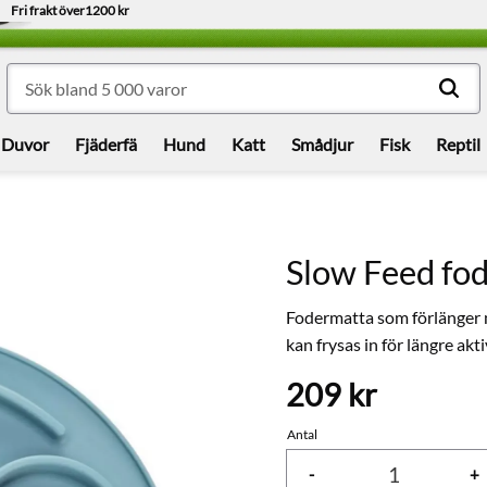
Fri frakt över
1200 kr
Duvor
Fjäderfä
Hund
Katt
Smådjur
Fisk
Reptil
Slow Feed fo
Fodermatta som förlänger m
kan frysas in för längre akti
209
kr
Antal
-
+