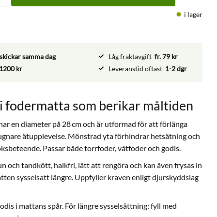
i lager
vi skickar samma dag
Låg fraktavgift
fr. 79 kr
1200 kr
Leveranstid oftast
1-2 dgr
i fodermatta som berikar måltiden
har en diameter på 28 cm och är utformad för att förlänga
lugnare ätupplevelse. Mönstrad yta förhindrar hetsätning och
öksbeteende. Passar både torrfoder, våtfoder och godis.
ch tandkött, halkfri, lätt att rengöra och kan även frysas in
atten sysselsatt längre. Uppfyller kraven enligt djurskyddslag
godis i mattans spår. För längre sysselsättning: fyll med