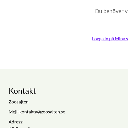
Logga in på Mina s
Kontakt
Zoosajten
Mejl:
kontakta@zoosajten.se
Adress: