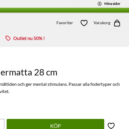
Mina sidor
Kundvagn
Favoriter
Favoriter
Varukorg
Outlet nu 50% !
dermatta 28 cm
åltiden och ger mental stimulans. Passar alla fodertyper och
vitet.
KÖP
Lägg till 