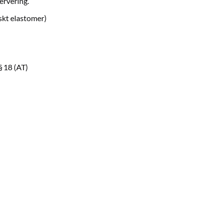
ervering.
skt elastomer)
§ 18 (AT)