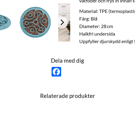
våtfoder och frys in innan s
Material: TPE (termoplasti
Färg: Blå
Diameter: 28 cm
Halkfri undersida
Uppfyller djurskydd enligt 
Dela med dig
F
a
c
e
b
o
Relaterade produkter
o
k