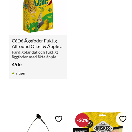
CéDé Äggfoder Fuktig 
Allround Örter & Äpple 
200 g
Färdigblandat och fuktigt 
äggfoder med äkta äpple 
och örter för alla 
45
kr
sällskapsfåglar. Ger nyttig 
variation, extra vitaminer 
i lager
och viktiga proteiner.
20
%
Lägg till i favoriter
Lägg 
NYHET