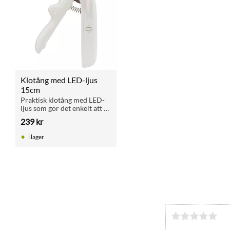
Klotång med LED-ljus 
15cm
Praktisk klotång med LED-
ljus som gör det enkelt att 
se pulpan. Rostfritt stål med 
239
kr
integrerad fil och 
säkerhetslås för en trygg 
i lager
kloklippning.