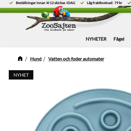
Beställningar innan
kl 12
skickas
IDAG
Låg fraktkostnad:
79 kr
NYHETER
Fågel
Hund
Vatten och foder automater
NYHET