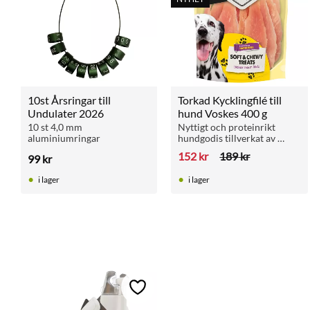
10st Årsringar till 
Torkad Kycklingfilé till 
Undulater 2026
hund Voskes 400 g
10 st 4,0 mm 
Nyttigt och proteinrikt 
aluminiumringar
hundgodis tillverkat av 
färsk kycklingbröst. Helt 
152
kr
189
kr
99
kr
utan färgämnen eller 
konserveringsmedel och 
i lager
i lager
med mycket låg fetthalt.
Lägg till i favoriter