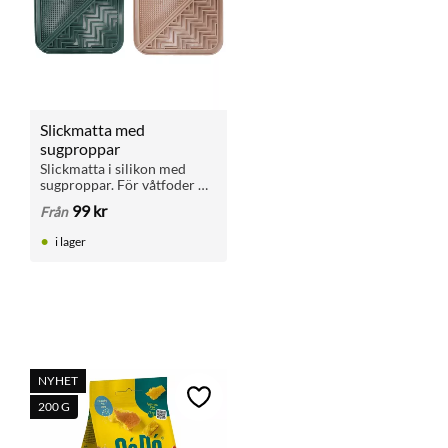
Slickmatta med 
sugproppar
Slickmatta i silikon med 
sugproppar. För våtfoder 
och snacks. Minskar 
99
kr
Från
hetsätning hos hund, katt, 
valp och kattunge.
i lager
NYHET
Lägg till i favoriter
200 G