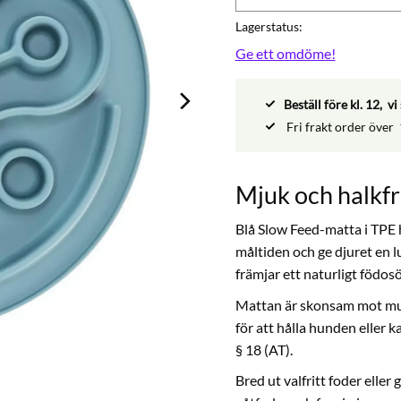
Lagerstatus
Ge ett omdöme!
Beställ före kl. 12, 
Fri frakt order över
Mjuk och halkfr
Blå Slow Feed-matta i TPE 
måltiden och ge djuret en 
främjar ett naturligt födos
Mattan är skonsam mot mun o
för att hålla hunden eller k
§ 18 (AT).
Bred ut valfritt foder eller 