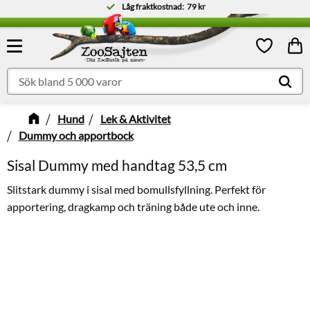
Låg fraktkostnad:
79 kr
Meny
Kund
Favoriter
Hund
Lek & Aktivitet
Dummy och apportbock
Sisal Dummy med handtag 53,5 cm
Slitstark dummy i sisal med bomullsfyllning. Perfekt för
apportering, dragkamp och träning både ute och inne.