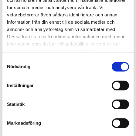
och annonserna till användarna, tillhandahålla funktioner
för sociala medier och analysera vår trafik. Vi
vidarebefordrar även sådana identifierare och annan
information från din enhet till de sociala medier och
Step&Go Kattsele i Mesh
Andningsbar kattsele i nylon 
annons- och analysföretag som vi samarbetar med.
och mesh med reflexdetaljer 
Dessa kan i sin tur kombinera informationen med annan
och justerbar passform via 
149
kr
Från
kardborre och klickspänne 
information som du har tillhandahållit eller som de har
för optimal komfort.
i lager
samlat in när du har använt deras tjänster.
S
Nödvändig
a
Andra tittade också på
m
t
Inställningar
NYHET
NYHET
y
c
Lägg till i favoriter
Lägg t
k
Statistik
e
s
Marknadsföring
v
a