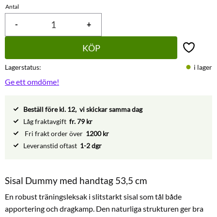
Antal
-
+
KÖP
Lägg till 
Lagerstatus
i lager
Ge ett omdöme!
Beställ före kl. 12, vi skickar samma dag
Låg fraktavgift
fr. 79 kr
Fri frakt order över
1200 kr
Leveranstid oftast
1-2 dgr
Sisal Dummy med handtag 53,5 cm
En robust träningsleksak i slitstarkt sisal som tål både
apportering och dragkamp. Den naturliga strukturen ger bra