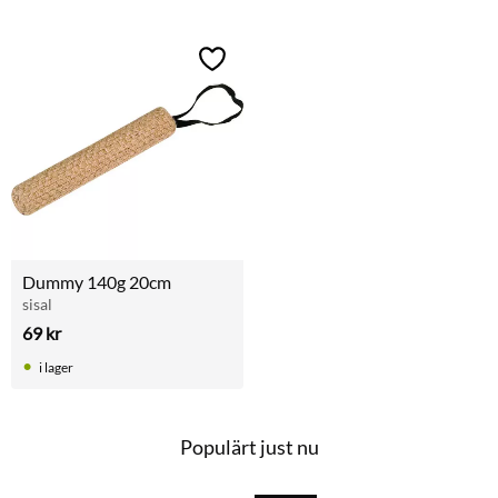
k
Lägg till i favoriter
Dummy 140g 20cm
sisal
69
kr
i lager
Populärt just nu