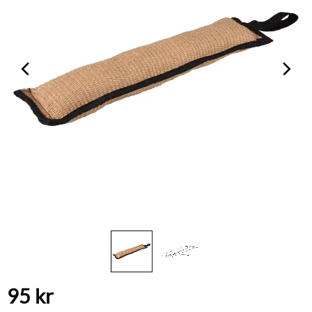
95
kr