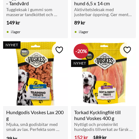
- Tandvård
hund 6,5 x 14 cm
Tuggleksak i gummi som 
Aktivitetsleksak med 
masserar tandköttet och 
justerbar öppning. Ger mental 
motverkar plack. Passar alla 
träning för nybörjarhundar.
149
kr
89
kr
hundar. Mått: 12,8 cm.
i lager
i lager
NYHET
20
%
Lägg till i favoriter
Lägg t
NYHET
Hundgodis Voskes Lax 200 
Torkad Kycklingfilé till 
g
hund Voskes 400 g
Mjuka, små godisbitar med 
Nyttigt och proteinrikt 
smak av lax. Perfekta som 
hundgodis tillverkat av färsk 
belöning vid träning eller till 
kycklingbröst. Helt utan 
152
kr
189
kr
39
kr