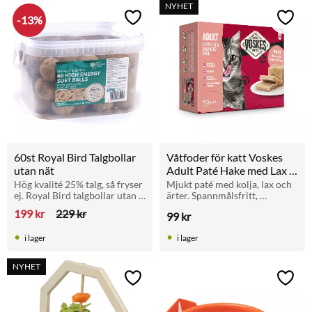
NYHET
13
%
Lägg till i favoriter
Lägg t
60st Royal Bird Talgbollar 
Våtfoder för katt Voskes 
utan nät
Adult Paté Hake med Lax 
& Ärter 8 x 95 g
Hög kvalité 25% talg, så fryser 
Mjukt paté med kolja, lax och 
ej. Royal Bird talgbollar utan 
ärter. Spannmålsfritt, 
nät 60 x 80 g
naturligt våtfoder som stödjer 
199
kr
229
kr
99
kr
immunförsvar och 
vätskebalans.
i lager
i lager
NYHET
Lägg till i favoriter
Lägg t