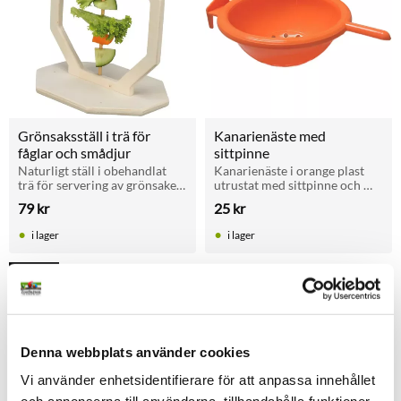
Grönsaksställ i trä för 
Kanarienäste med 
fåglar och smådjur
sittpinne
Naturligt ställ i obehandlat 
Kanarienäste i orange plast 
trä för servering av grönsaker 
utrustat med sittpinne och 
och blad. Aktiverar och 
bottenventilation. Designat 
79
kr
25
kr
stimulerar både fåglar och 
för enkel montering och 
smådjur.
optimal luftgenomströmning 
i lager
i lager
under häckning.
NYHET
Lägg till i favoriter
3ST STORLEKAR
Denna webbplats använder cookies
Vi använder enhetsidentifierare för att anpassa innehållet