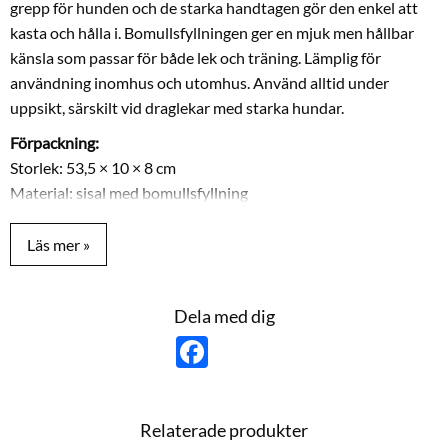
grepp för hunden och de starka handtagen gör den enkel att
kasta och hålla i. Bomullsfyllningen ger en mjuk men hållbar
känsla som passar för både lek och träning. Lämplig för
användning inomhus och utomhus. Använd alltid under
uppsikt, särskilt vid draglekar med starka hundar.
Förpackning:
Storlek: 53,5 × 10 × 8 cm
Material: sisal med bomullsfyllning
Färg: ljusbrun
Dela med dig
F
a
c
e
b
o
Relaterade produkter
o