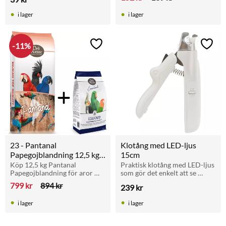
vardags. Utan tillsatt socker.
färgämnen eller 
konserveringsmedel och med 
i lager
i lager
mycket låg fetthalt.
11
%
Lägg till i favoriter
Lägg t
23 - Pantanal 
Klotång med LED-ljus 
Papegojblandning 12,5 kg 
15cm
+ Parakit och Papegoj 
Köp 12,5 kg Pantanal 
Praktisk klotång med LED-ljus 
Papegojblandning för aror 
som gör det enkelt att se 
Äggfoder 800g
och stora papegojor och få en 
pulpan. Rostfritt stål med 
799
kr
894
kr
239
kr
förpackning Äggfoder 
integrerad fil och säkerhetslås 
Parakiter och Papegojor på 
för en trygg kloklippning.
i lager
i lager
köpet.