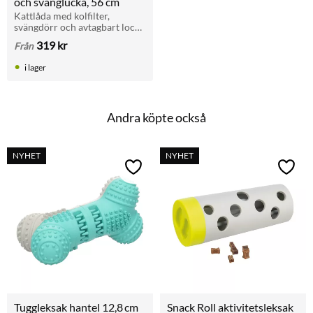
och svänglucka, 56 cm
Kattlåda med kolfilter, 
svängdörr och avtagbart lock. 
Rymlig modell i återvunnen 
319
kr
Från
plast. Lätt att rengöra. Längd: 
56 cm.
i lager
Andra köpte också
NYHET
NYHET
Lägg till i favoriter
Lägg t
Tuggleksak hantel 12,8 cm 
Snack Roll aktivitetsleksak 