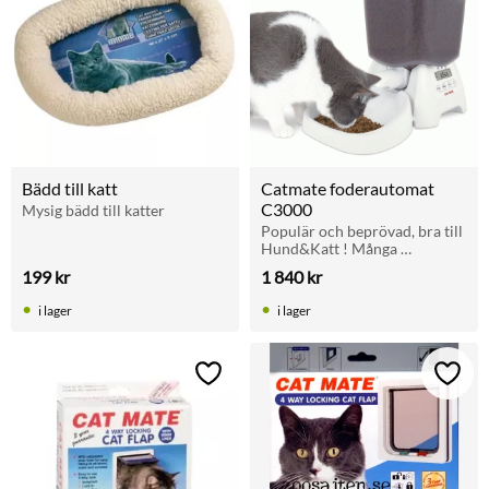
Bädd till katt
Catmate foderautomat 
C3000
Mysig bädd till katter
Populär och beprövad, bra till 
Hund&Katt ! Många 
funktioner!
199
kr
1 840
kr
i lager
i lager
Lägg till i favoriter
Lägg t