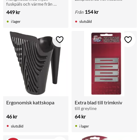
fuskpäls och värme från 
elementet. Perfekt vila året 
154
kr
449
kr
Från
runt för katter upp till 20 kg.
i lager
slutsåld
Lägg till i favoriter
Lägg t
Ergonomisk kattskopa
Extra blad till trimkniv
till greyline
46
kr
64
kr
slutsåld
i lager