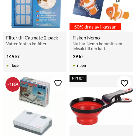
50% dras av i kassan
Filter till Catmate 2-pack
Fisken Nemo
Vattenfontän kolfilter
Nu har Nemo kommit som 
leksak till din katt.
149
kr
39
kr
i lager
i lager
NYHET
18
%
Lägg till i favoriter
Lägg t