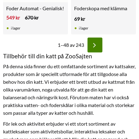
Foder Automat - Genialisk!
Foderskopa med klämma
549
kr
670
kr
69
kr
i lager
i lager
1–
48
av
243
Tillbehör till din katt på ZooSajten
På denna sida finner du ett omfattande sortiment av kattsaker,
produkter som är speciellt utformade för att tillgodose alla
behov hos din katt. Vi erbjuder ett brett utbud av kattmat från
olika varumärken, noga utvalda för att ge din katt en
balanserad och näringsrik kost. Förutom maten har vi också
praktiska vatten- och foderskålar i olika material och storlekar
som passar alla typer av katter och hushåll.
För lek och aktivitet erbjuder vi ett stort sortiment av
kattleksaker som aktivitetsbollar, interaktiva leksaker och