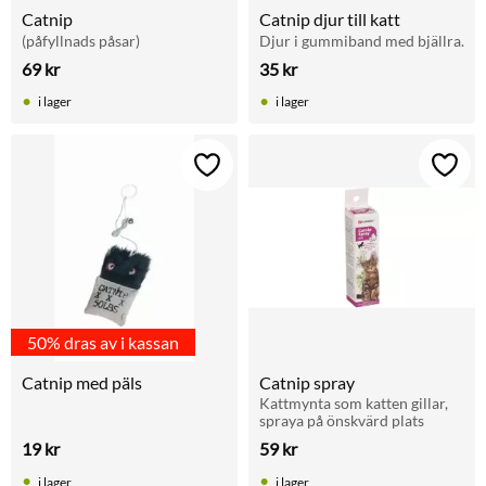
Catnip
Catnip djur till katt
(påfyllnads påsar)
Djur i gummiband med bjällra.
69
kr
35
kr
i lager
i lager
Lägg till i favoriter
Lägg t
50% dras av i kassan
Catnip med päls
Catnip spray
Kattmynta som katten gillar, 
spraya på önskvärd plats
19
kr
59
kr
i lager
i lager