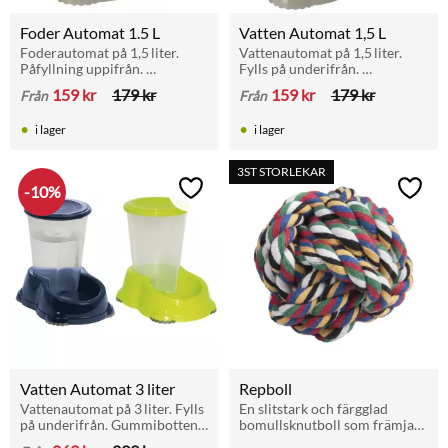
Foder Automat 1.5 L
Vatten Automat 1,5 L
Foderautomat på 1,5 liter. 
Vattenautomat på 1,5 liter. 
Påfyllning uppifrån. 
Fylls på underifrån. 
Halkskyddad botten. Finns i 
Halkskyddad botten. Finns i 
159
kr
179
kr
159
kr
179
kr
Från
Från
flera färger. För hundar och 
svart, grå och mörkblå. För 
katter i mindre och medelstor 
hundar och katter i mindre 
i lager
i lager
storlek.
storlek.
3ST STORLEKAR
10
%
Lägg till i favoriter
Lägg t
Vatten Automat 3 liter
Repboll
Vattenautomat på 3 liter. Fylls 
En slitstark och färgglad 
på underifrån. Gummibotten 
bomullsknutboll som främjar 
för halkskydd. Finns i flera 
tandhälsan hos hundar. 