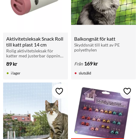
Aktivitetsleksak Snack Roll 
Balkongnät för katt
till katt plast 14 cm
Skyddsnät till katt av PE 
polyethylen
Rolig aktivitetsleksak för 
katter med justerbar öppning. 
Stimulerar lek och mental 
169
kr
89
kr
Från
träning.
i lager
slutsåld
Lägg till i favoriter
Lägg t