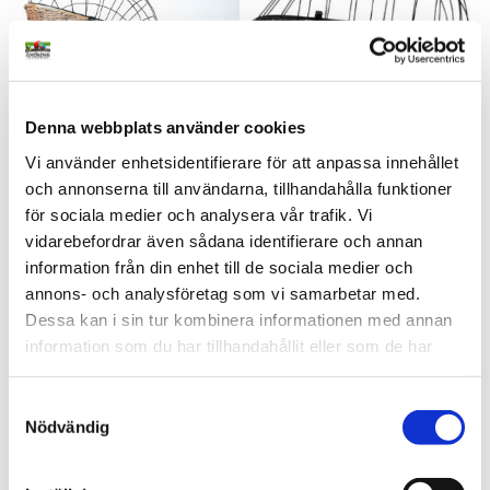
Denna webbplats använder cookies
Vi använder enhetsidentifierare för att anpassa innehållet
Cykelkorg
Cykelkorg Svart
och annonserna till användarna, tillhandahålla funktioner
För pakethållaren till hund 
För pakethållaren till hund 
för sociala medier och analysera vår trafik. Vi
och katt
och katt
vidarebefordrar även sådana identifierare och annan
889
kr
1 099
kr
1 099
kr
1 199
kr
information från din enhet till de sociala medier och
i lager
i lager
annons- och analysföretag som vi samarbetar med.
Dessa kan i sin tur kombinera informationen med annan
information som du har tillhandahållit eller som de har
Lägg till i favoriter
Lägg t
samlat in när du har använt deras tjänster.
S
Nödvändig
a
m
t