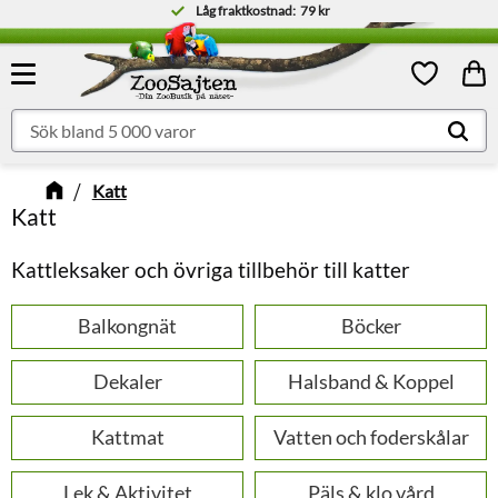
Låg fraktkostnad:
79 kr
Meny
Kund
Favoriter
Katt
Katt
Kattleksaker och övriga tillbehör till katter
Balkongnät
Böcker
Dekaler
Halsband & Koppel
Kattmat
Vatten och foderskålar
Lek & Aktivitet
Päls & klo vård