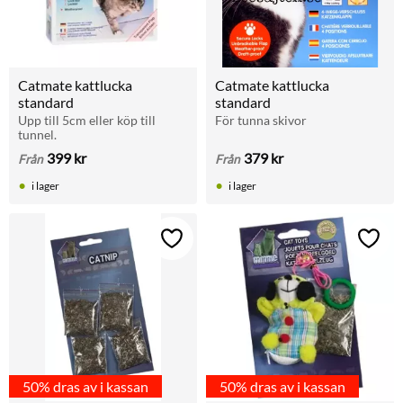
Catmate kattlucka 
Catmate kattlucka 
standard
standard
Upp till 5cm eller köp till 
För tunna skivor
tunnel.
399
kr
379
kr
Från
Från
i lager
i lager
Lägg till i favoriter
Lägg t
50% dras av i kassan
50% dras av i kassan