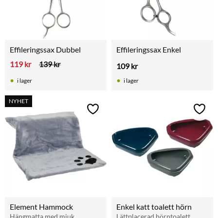
Effileringssax Dubbel
Effileringssax Enkel
119
kr
139
kr
109
kr
i lager
i lager
NYHET
Lägg till i favoriter
Lägg t
Element Hammock
Enkel katt toalett hörn
Hängmatta med mjuk 
Lättplacerad hörntoalett