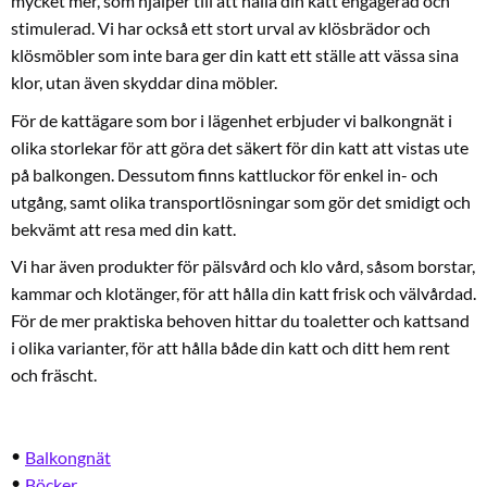
mycket mer, som hjälper till att hålla din katt engagerad och
stimulerad. Vi har också ett stort urval av klösbrädor och
klösmöbler som inte bara ger din katt ett ställe att vässa sina
klor, utan även skyddar dina möbler.
För de kattägare som bor i lägenhet erbjuder vi balkongnät i
olika storlekar för att göra det säkert för din katt att vistas ute
på balkongen. Dessutom finns kattluckor för enkel in- och
utgång, samt olika transportlösningar som gör det smidigt och
bekvämt att resa med din katt.
Vi har även produkter för pälsvård och klo vård, såsom borstar,
kammar och klotänger, för att hålla din katt frisk och välvårdad.
För de mer praktiska behoven hittar du toaletter och kattsand
i olika varianter, för att hålla både din katt och ditt hem rent
och fräscht.
Balkongnät
Böcker