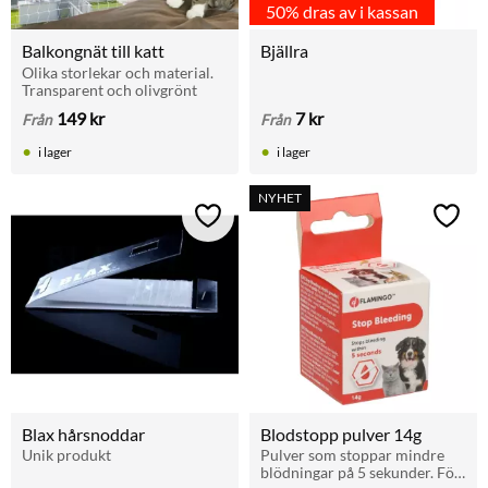
50% dras av i kassan
Balkongnät till katt
Bjällra
Olika storlekar och material. 
Transparent och olivgrönt
149
kr
7
kr
Från
Från
i lager
i lager
NYHET
Lägg till i favoriter
Lägg t
Blax hårsnoddar
Blodstopp pulver 14g
Unik produkt
Pulver som stoppar mindre 
blödningar på 5 sekunder. För 