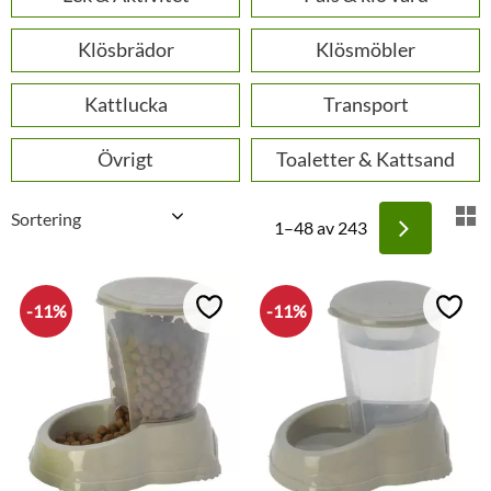
Klösbrädor
Klösmöbler
Kattlucka
Transport
Övrigt
Toaletter & Kattsand
Välj sortering
V
1–
48
av
243
11
%
11
%
Lägg till i favoriter
Lägg t