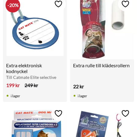
20
%
Lägg till i favoriter
Lägg t
Extra elektronisk 
Extra rulle till klädesrollern
kodnyckel
Till Catmate Elite selective
199
kr
249
kr
22
kr
i lager
i lager
Lägg till i favoriter
Lägg t