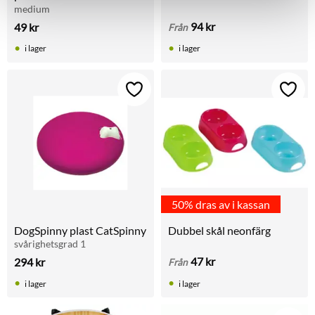
medium
94
kr
49
kr
Från
i lager
i lager
Lägg till i favoriter
Lägg t
50% dras av i kassan
DogSpinny plast CatSpinny
Dubbel skål neonfärg
svårighetsgrad 1
47
kr
294
kr
Från
i lager
i lager