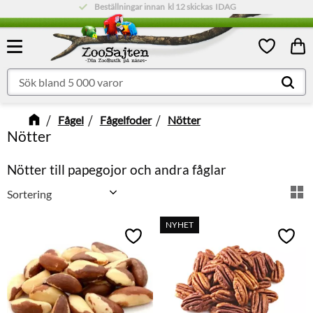
Beställningar innan
Låg fraktkostnad:
kl 12
skickas
79 kr
IDAG
Meny
Kund
Favoriter
Fågel
Fågelfoder
Nötter
Nötter
Nötter till papegojor och andra fåglar
Välj sortering
V
NYHET
Lägg till i favoriter
Lägg t