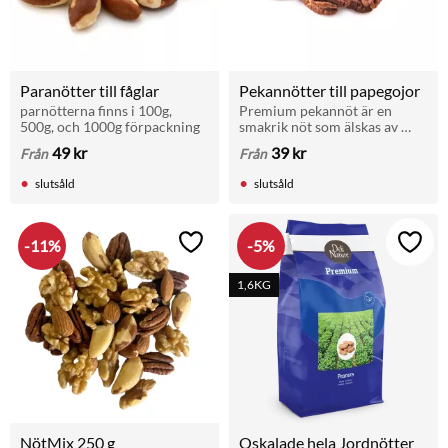
Paranötter till fåglar
Pekannötter till papegojor
parnötterna finns i 100g, 
Premium pekannöt är en 
500g, och 1000g förpackning
smakrik nöt som älskas av 
papegojor. Perfekt som 
49
kr
39
kr
Från
Från
energitillskott, belöning eller 
del av en varierad kost.
slutsåld
slutsåld
11
%
5
%
Lägg till i favoriter
Lägg t
1,6KG
NötMix 250 g
Oskalade hela Jordnötter 