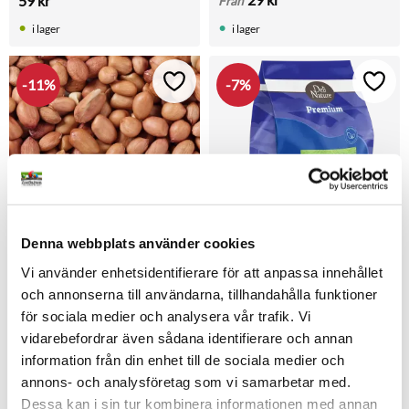
59
kr
Från
naturlig sysselsättning, 
mental stimulans och 
i lager
i lager
belöning.
11
%
7
%
Lägg till i favoriter
Lägg t
Denna webbplats använder cookies
Skalade Jordnötter 1 kg
Skalade Jordnötter 3 kg
Vi använder enhetsidentifierare för att anpassa innehållet
Utvalda skalade premium 
Premium jordnötter 3 kg Deli 
och annonserna till användarna, tillhandahålla funktioner
jordnötter av högsta kvalitet. 
Nature SUPER kvalité
Passar som godis och 
för sociala medier och analysera vår trafik. Vi
79
kr
89
kr
279
kr
299
kr
energirikt tillskott för både 
vidarebefordrar även sådana identifierare och annan
burfåglar och vildfåglar.
i lager
i lager
information från din enhet till de sociala medier och
annons- och analysföretag som vi samarbetar med.
Dessa kan i sin tur kombinera informationen med annan