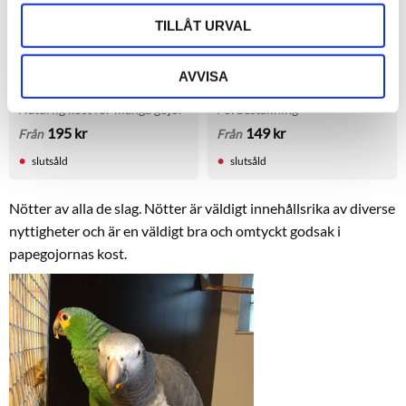
TILLÅT URVAL
AVVISA
Palmnötter
Palmnötter
Naturlig kost för många gojor
Förbeställning
195
kr
149
kr
Från
Från
slutsåld
slutsåld
Nötter av alla de slag. Nötter är väldigt innehållsrika av diverse
nyttigheter och är en väldigt bra och omtyckt godsak i
papegojornas kost.