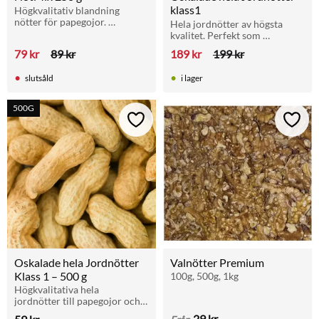
klass1
Högkvalitativ blandning 
nötter för papegojor. 
Hela jordnötter av högsta 
Innehåller valnöt, pekannöt, 
kvalitet. Perfekt som 
mandel och paranöt. Rik på 
sysselsättning och belöning 
79
kr
89
kr
189
kr
199
kr
nyttiga fetter, antioxidanter 
till papegojor.
och kalcium.
slutsåld
i lager
500G
Lägg till i favoriter
Lägg t
Oskalade hela Jordnötter 
Valnötter Premium
Klass 1 – 500 g
100g, 500g, 1kg
Högkvalitativa hela 
jordnötter till papegojor och 
stora fåglar. Perfekt som 
29
kr