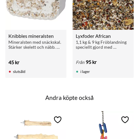
Knibbles mineralsten
Lyxfoder African
Mineralsten med snäckskal. 
1,1 kg & 9 kg Fröblandning 
Stärker skelett och näbb. 
speciellt gjord med 
Fästs i bur med tråd. Passar 
näringsinnehåll för att 
undulat, parakit och 
passa de Afrikanska 
95
kr
45
kr
papegoja.
papegojorna.
Från
slutsåld
i lager
Andra köpte också
till i favoriter
Lägg till i favoriter
Lägg ti