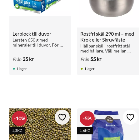
Lerblock till duvor
Rostfri skål 290 ml – med 
Krok eller Skruvfäste
Lersten 650 g med 
mineraler till duvor. För 
Hållbar skål i rostfritt stål 
matsmältning och hälsa. 
med hållare. Välj mellan 
Passar brevduvor, rasduvor 
krok eller skruv för fäste i 
35
kr
55
kr
Från
Från
och andra fåglar. Finns även 
galler. Hygienisk, vattentålig 
i storpack 5+1.
och tål maskindisk.
i lager
i lager
10
%
5
%
Lägg till i favoriter
Lägg 
1,5KG
1,6KG