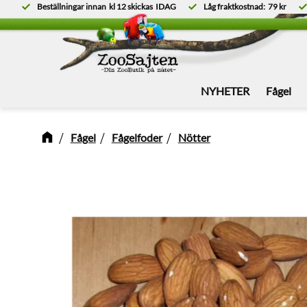
Beställningar innan
kl 12
skickas
IDAG
Låg fraktkostnad:
79 kr
NYHETER
Fågel
Fågel
Fågelfoder
Nötter