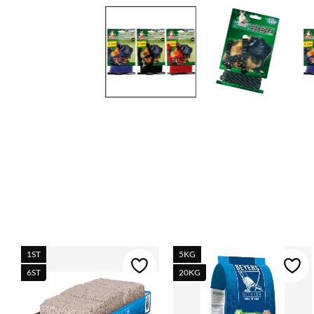
1ST
5KG
Lägg till i favoriter
Lägg 
6ST
20KG