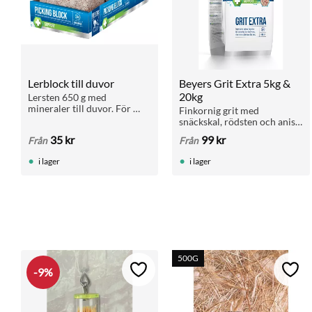
Lerblock till duvor
Beyers Grit Extra 5kg & 
20kg
Lersten 650 g med 
mineraler till duvor. För 
Finkornig grit med 
matsmältning och hälsa. 
snäckskal, rödsten och anis. 
Passar brevduvor, rasduvor 
För matsmältning, 
35
kr
99
kr
Från
Från
och andra fåglar. Finns även 
benstyrka och äggskal. Ges 
i storpack 5+1.
med fri tillgång. Finns i 5 kg 
i lager
i lager
och 20 kg.
500G
9
%
Lägg till i favoriter
Lägg 