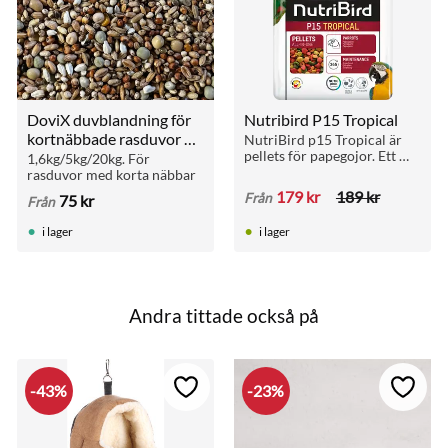
DoviX duvblandning för 
Nutribird P15 Tropical
kortnäbbade rasduvor 
NutriBird p15 Tropical är 
pellets för papegojor. Ett 
(1,6–20 kg)
1,6kg/5kg/20kg. För 
perfekt underhållsfoder 
rasduvor med korta näbbar
som är ett komplett 
179
kr
189
kr
Från
75
kr
Från
helfoder med alla 
näringsämnen.
i lager
i lager
Andra tittade också på
43
%
23
%
till i favoriter
Lägg till i favoriter
Lägg ti