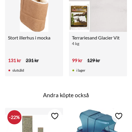
Stort illerhus i mocka
Terrariesand Glacier Vit
4 kg
131
kr
231
kr
99
kr
129
kr
slutsåld
i lager
Andra köpte också
22
%
till i favoriter
Lägg till i favoriter
Lägg ti