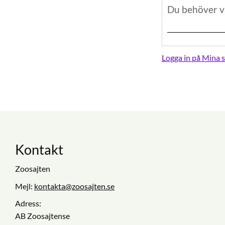
Logga in på Mina s
Kontakt
Zoosajten
Mejl:
kontakta@zoosajten.se
Adress:
AB Zoosajtense