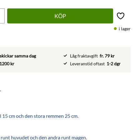
KÖP
Lägg till 
i lager
vi skickar samma dag
Låg fraktavgift
fr. 79 kr
1200 kr
Leveranstid oftast
1-2 dgr
.
ill 15 cm och den stora remmen 25 cm.
ta runt huvudet och den andra runt magen.