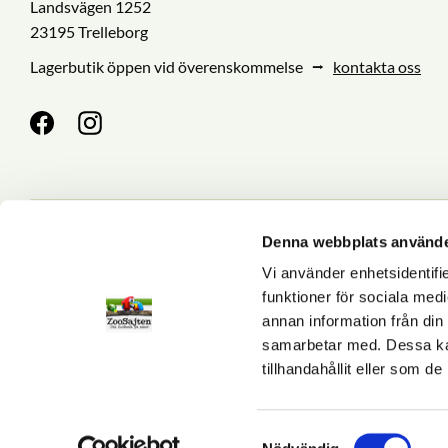
Landsvägen 1252
23195 Trelleborg
Lagerbutik öppen vid överenskommelse ⭢
kontakta oss
Denna webbplats använde
Nyhetsbrev
Vi använder enhetsidentifie
funktioner för sociala medi
annan information från din
Dina personuppgifter behan
samarbetar med. Dessa kan
tillhandahållit eller som d
S