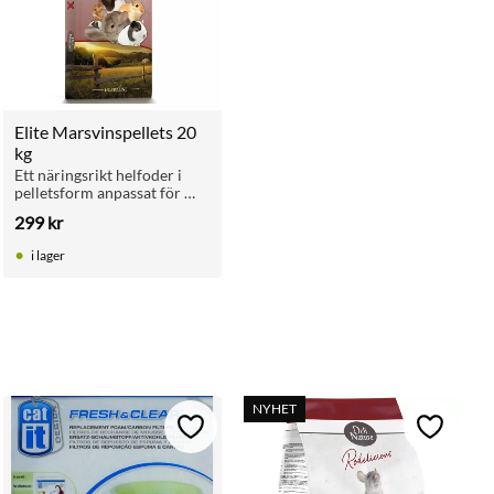
Elite Marsvinspellets 20 
kg
Ett näringsrikt helfoder i 
pelletsform anpassat för 
marsvinets specifika behov, 
299
kr
berikat med extra vitamin C 
för god hälsa.
i lager
NYHET
ll i favoriter
Lägg till i favoriter
Lägg till 