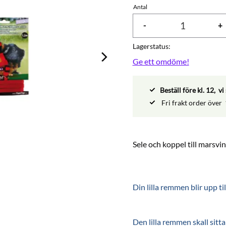
Antal
-
+
Lagerstatus
Ge ett omdöme!
Beställ före kl. 12, 
Fri frakt order över
Sele och koppel till marsvin
Din lilla remmen blir upp t
Den lilla remmen skall sit