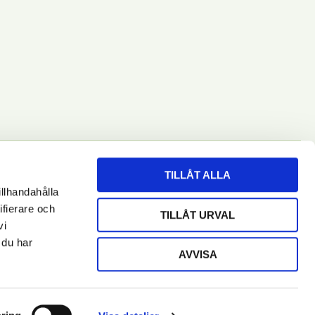
TILLÅT ALLA
illhandahålla
ifierare och
RENUMERERA
TILLÅT URVAL
vi
 du har
AVVISA