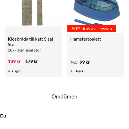
50% dras av i kassan
Klösbräda till katt Sisal 
Hamstertoalett
Stor
18x70cm sisal stor
139
kr
179
kr
99
kr
Från
i lager
i lager
Omdömen
Du