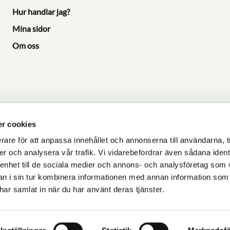
Hur handlar jag?
Mina sidor
Om oss
r cookies
rare för att anpassa innehållet och annonserna till användarna, t
er och analysera vår trafik. Vi vidarebefordrar även sådana ident
P
 enhet till de sociala medier och annons- och analysföretag som 
dlas i enlighet med vår
integritetspolicy
.
 i sin tur kombinera informationen med annan information som
e har samlat in när du har använt deras tjänster.