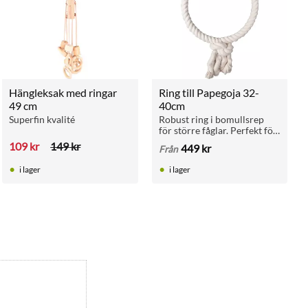
Hängleksak med ringar 
Ring till Papegoja 32-
49 cm
40cm
Superfin kvalité
Robust ring i bomullsrep 
för större fåglar. Perfekt för 
klättring, vila och aktivering 
109
kr
149
kr
449
kr
Från
i bur eller ställning.
i lager
i lager