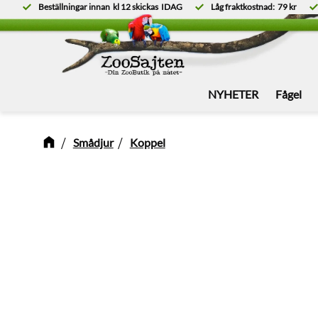
Beställningar innan
kl 12
skickas
IDAG
Låg fraktkostnad:
79 kr
NYHETER
Fågel
Smådjur
Koppel