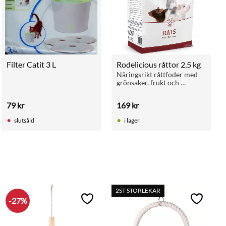
Filter Catit 3 L
Rodelicious råttor 2,5 kg
Näringsrikt råttfoder med 
grönsaker, frukt och 
insekter. Stödjer energi, 
vitalitet och god hälsa hos 
79
kr
169
kr
råttor.
slutsåld
i lager
2ST STORLEKAR
27
%
ll i favoriter
Lägg till i favoriter
Lägg till 