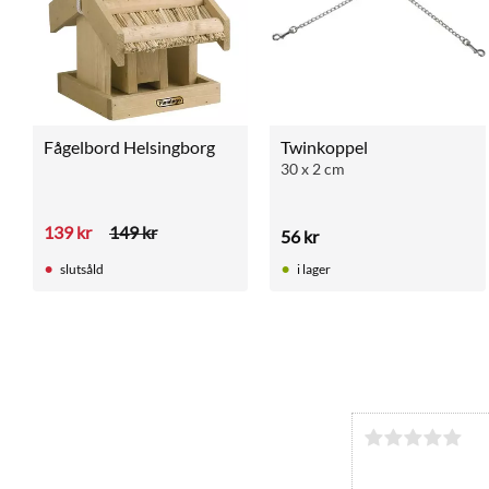
Fågelbord Helsingborg
Twinkoppel
30 x 2 cm
139
kr
149
kr
56
kr
slutsåld
i lager