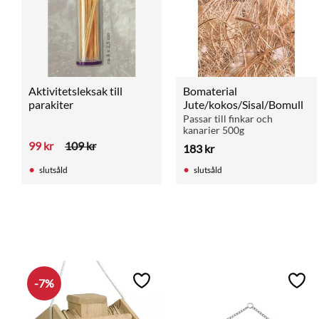
Aktivitetsleksak till 
Bomaterial 
parakiter
Jute/kokos/Sisal/Bomull
Passar till finkar och 
kanarier 500g
99
kr
109
kr
183
kr
slutsåld
slutsåld
7
%
Lägg till i favoriter
Lägg 