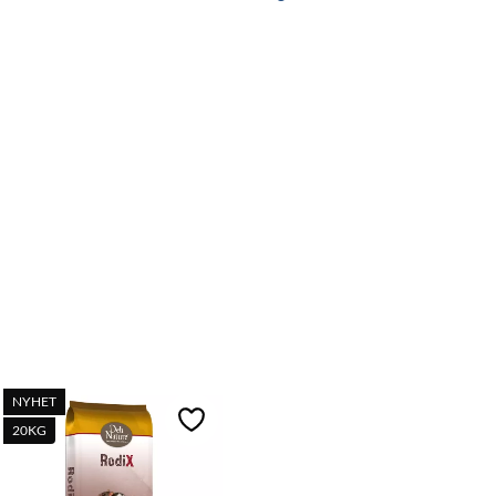
NYHET
ll i favoriter
Lägg till i favoriter
20KG