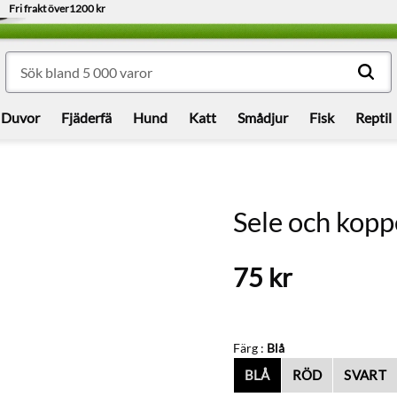
Fri frakt över
1200 kr
Duvor
Fjäderfä
Hund
Katt
Smådjur
Fisk
Reptil
Sele och koppe
75
kr
Färg :
Blå
BLÅ
RÖD
SVART