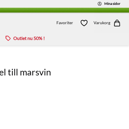
Mina sidor
Kundvagn
Favoriter
Favoriter
Varukorg
Outlet nu 50% !
l till marsvin