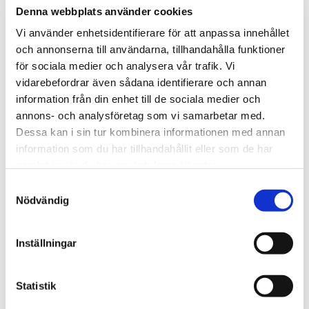
Denna webbplats använder cookies
Vi använder enhetsidentifierare för att anpassa innehållet
och annonserna till användarna, tillhandahålla funktioner
för sociala medier och analysera vår trafik. Vi
vidarebefordrar även sådana identifierare och annan
information från din enhet till de sociala medier och
50% dras av i kassan
annons- och analysföretag som vi samarbetar med.
Hamster toalett Hörn
I17 Nutram Indoor katt
Dessa kan i sin tur kombinera informationen med annan
Hörnformad smådjurstoalett 
Helfoder gör vuxna katter 
information som du har tillhandahållit eller som de har
i plast, enkel att rengöra och 
som är inomhus
sparar plats i buren. Mått: 
samlat in när du har använt deras tjänster.
24
kr
253
kr
Från
Från
13x13x7 cm.
S
i lager
i lager
Nödvändig
a
m
t
Lägg till i favoriter
Inställningar
y
c
k
Statistik
e