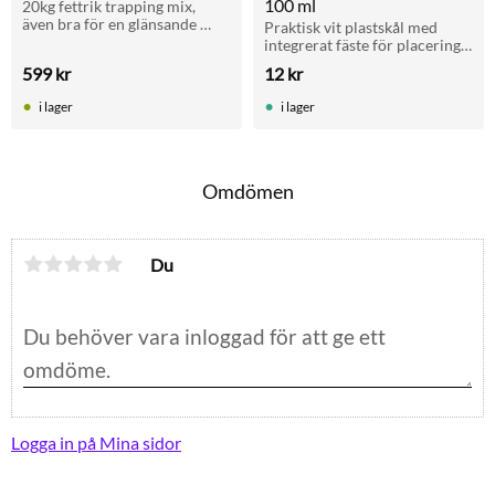
100 ml
20kg fettrik trapping mix, 
även bra för en glänsande 
Praktisk vit plastskål med 
fjäderdräkt och vid fällning.
integrerat fäste för placering i 
skjutdörr eller galleröppning. 
599
kr
12
kr
Optimal för servering av 
färskt äggfoder och godis.
i lager
i lager
Omdömen
Du
Logga in på Mina sidor