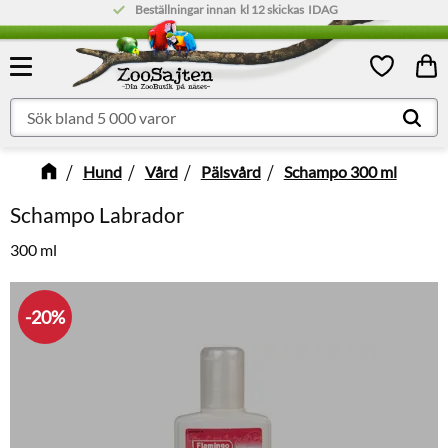
Beställningar innan
Låg fraktkostnad:
kl 12
skickas
79 kr
IDAG
Meny
Kund
Favoriter
Hund
Vård
Pälsvård
Schampo 300 ml
Schampo Labrador
300 ml
20
%