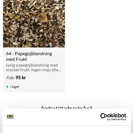
64 - Papegojblandning 
med Frukt
Lyxig papegojblandning med 
mycket frukt. Ingen majs eller 
hela jordnötter. För alla 
95
kr
Från
papegojor.
i lager
Andra tittade också på
Lägg till i favoriter
Lägg t