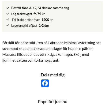
Beställ före kl. 12, vi skickar samma dag
Låg fraktavgift
fr. 79 kr
Fri frakt order över
1200 kr
Leveranstid oftast
1-2 dgr
Särskilt för pälsstukturen på Labrador. Minimal avfettning och
schampot skapar ett skyddande lager för huden o pälsen.
Massera tills det bildas ett riktigt skumlager. Skölj med
ljummet vatten och torka noggrant.
Dela med dig
F
a
c
e
b
o
Populärt just nu
o