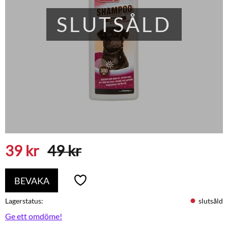
SLUTSÅLD
Nedsatt pris:
Ordinarie pris:
39
kr
49
kr
BEVAKA
Lägg till i favoriter
Lagerstatus
slutsåld
Ge ett omdöme!