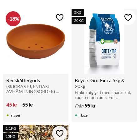
k
5KG
18
%
Lägg till i favoriter
Lägg t
20KG
Redskål lergods
Beyers Grit Extra 5kg & 
20kg
(SKICKAS EJ, ENDAST 
AVHÄMTNINGSORDER) 
Finkornig grit med snäckskal, 
Rejäl redskål av lera, hög 
rödsten och anis. För 
kvalité
matsmältning, benstyrka och 
45
kr
55
kr
99
kr
Från
äggskal. Ges med fri tillgång. 
Finns i 5 kg och 20 kg.
i lager
i lager
1,1KG
Lägg till i favoriter
15KG