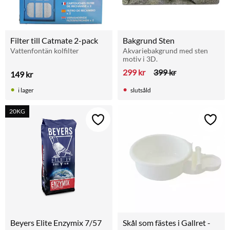
Filter till Catmate 2-pack
Bakgrund Sten
Vattenfontän kolfilter
Akvariebakgrund med sten 
motiv i 3D.
299
kr
399
kr
149
kr
i lager
slutsåld
20KG
Lägg till i favoriter
Lägg t
Beyers Elite Enzymix 7/57
Skål som fästes i Gallret - 