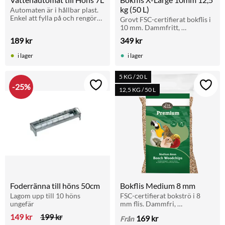
kg (50 L)
Automaten är i hållbar plast. 
Enkel att fylla på och rengöra, 
Grovt FSC-certifierat bokflis i 
med bärhandtag och 
10 mm. Dammfritt, 
upphängningsbygel. Idealisk 
absorberande och naturligt. 
189
kr
349
kr
för hönsgårdar
För fåglar, duvor, reptiler, 
sköldpaddor och Smådjur.
i lager
i lager
5 KG / 20 L
25
%
Lägg till i favoriter
Lägg t
12,5 KG / 50 L
Foderränna till höns 50cm
Bokflis Medium 8 mm
Lagom upp till 10 höns 
FSC-certifierat bokströ i 8 
ungefär
mm flis. Dammfri, 
högabsorberande och 
149
kr
199
kr
169
kr
Från
naturlig. Passar fåglar, 