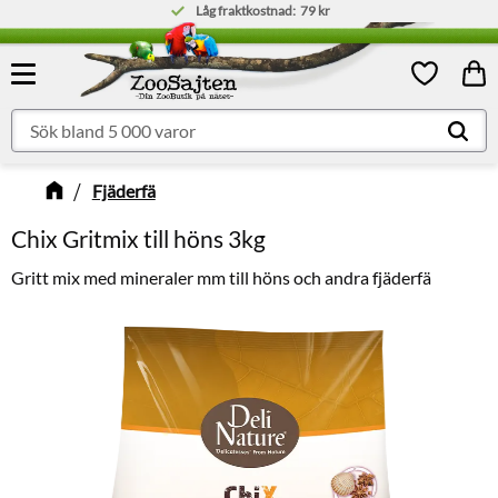
Låg fraktkostnad:
79 kr
Meny
Kund
Favoriter
Fjäderfä
Chix Gritmix till höns 3kg
Gritt mix med mineraler mm till höns och andra fjäderfä