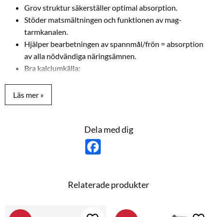
Grov struktur säkerställer optimal absorption.
Stöder matsmältningen och funktionen av mag-
tarmkanalen.
Hjälper bearbetningen av spannmål/frön = absorption
av alla nödvändiga näringsämnen.
Bra kalciumkälla:
Bra skelettbildning
Starka och jämna äggskal
Bruksanvisning: gör tillgänglig dagligen och fritt.
Finns i 3 kg.
Dela med dig
F
a
c
e
b
o
Relaterade produkter
o
k