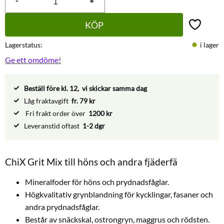
-
+
KÖP
Lägg till 
Lagerstatus
i lager
Ge ett omdöme!
Beställ före kl. 12, vi skickar samma dag
Låg fraktavgift
fr. 79 kr
Fri frakt order över
1200 kr
Leveranstid oftast
1-2 dgr
ChiX Grit Mix till höns och andra fjäderfä
Mineralfoder för höns och prydnadsfåglar.
Högkvalitativ grynblandning för kycklingar, fasaner och
andra prydnadsfåglar.
Består av snäckskal, ostrongryn, maggrus och rödsten.