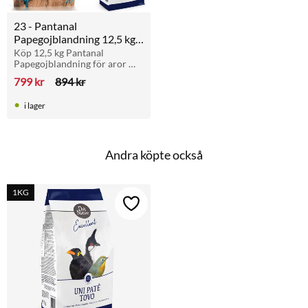
23 - Pantanal 
Papegojblandning 12,5 kg 
+ Parakit och Papegoj 
Köp 12,5 kg Pantanal 
Papegojblandning för aror 
Äggfoder 800g
och stora papegojor och få en 
799
kr
894
kr
förpackning Äggfoder 
Parakiter och Papegojor på 
i lager
köpet.
Andra köpte också
1KG
Lägg till i favoriter