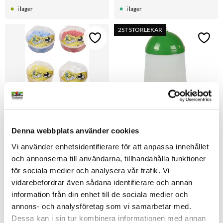
reptiler, smådjur och 
i lager
i lager
sköldpaddor.
2ST STORLEKAR
Lägg till i favoriter
Lägg t
Denna webbplats använder cookies
Plastringar till höns 
Foderautomat Höns (med 
Vi använder enhetsidentifierare för att anpassa innehållet
10st/pkt
ben) 3kg, 6kg
Hönsringar olika färger
Praktisk foderautomat i plast 
och annonserna till användarna, tillhandahålla funktioner
med lock och ben. För höns, 
för sociala medier och analysera vår trafik. Vi
kycklingar och andra 
39
kr
159
kr
Från
Från
fjäderfän. Finns i två storlekar.
vidarebefordrar även sådana identifierare och annan
i lager
i lager
information från din enhet till de sociala medier och
annons- och analysföretag som vi samarbetar med.
NYHET
Dessa kan i sin tur kombinera informationen med annan