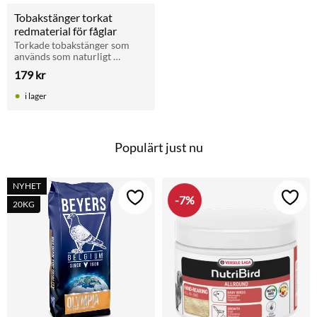
Tobakstänger torkat 
redmaterial för fåglar
Torkade tobakstänger som 
används som naturligt 
redmaterial vid bobyggnad 
179
kr
för duvor, höns och andra 
fåglar.
i lager
Populärt just nu
NYHET
7
%
Lägg till i favoriter
Lägg t
20KG