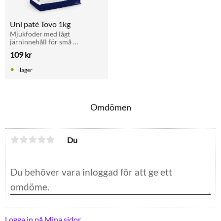
Uni paté Tovo 1kg
Mjukfoder med lågt 
järninnehåll för små 
fruktätande fåglar som 
109
kr
mynah, bulbyl och pekin. 
100 % färdigt att servera, med 
i lager
god smak.
Omdömen
Du
Logga in på Mina sidor