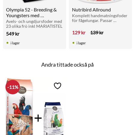
Olympia 52 - Breeding & 
Nutribird Allround
Youngsters med 
Komplett handmatningsfoder 
för fågelungar. Passar 
MARIATISTEL 20kg
Avels- och ungdjursfoder med 
papegojor, parakiter, kanarier 
23 olika frö inkl MARIATISTEL
m.fl. Ger sund tillväxt och 
129
kr
139
kr
549
kr
fjäderutveckling. Vikt: 250 g.
i lager
i lager
Andra tittade också på
11
%
Lägg till i favoriter