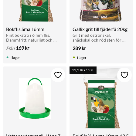
Bokflis Small 6mm
Gallix grit till fjäderfä 20kg
Fint bokströ i 6 mm flis. 
Grit med ostronskal, 
Dammfritt, naturligt och 
snäckskal och röd sten för 
högabsorberande. Perfekt till 
höns, kalkoner och gäss. 
169
kr
289
kr
Från
fåglar, reptiler, gnagare och 
Förbättrar matsmältningen 
terrarium.
och tillför viktiga mineraler 
i lager
i lager
och kalcium.
12,5 KG / 50 L
Lägg till i favoriter
Lägg t
Vattenautomat till Höns 7L
Bokflis X-Large 10mm 12,5 