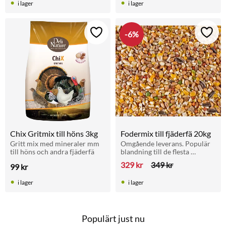
i lager
i lager
6
%
Lägg till i favoriter
Lägg t
Chix Gritmix till höns 3kg
Fodermix till fjäderfä 20kg
Gritt mix med mineraler mm 
Omgående leverans. Populär 
till höns och andra fjäderfä
blandning till de flesta 
hönsfåglar
329
kr
349
kr
99
kr
i lager
i lager
Populärt just nu