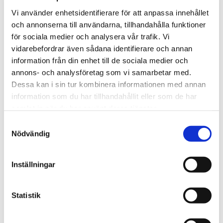
Vi använder enhetsidentifierare för att anpassa innehållet
och annonserna till användarna, tillhandahålla funktioner
för sociala medier och analysera vår trafik. Vi
vidarebefordrar även sådana identifierare och annan
information från din enhet till de sociala medier och
annons- och analysföretag som vi samarbetar med.
Dessa kan i sin tur kombinera informationen med annan
Rostfri skål 290 ml – med 
Redmatta duvor 10st
information som du har tillhandahållit eller som de har
Krok eller Skruvfäste
Inlägg till redkoppen för 
brevduvor och tamduvor. Hög 
Hållbar skål i rostfritt stål 
samlat in när du har använt deras tjänster.
kvalité
med hållare. Välj mellan krok 
S
eller skruv för fäste i galler. 
55
kr
99
kr
Från
Hygienisk, vattentålig och tål 
Nödvändig
a
maskindisk.
i lager
i lager
m
t
Inställningar
y
Andra tittade också på
c
k
Statistik
e
s
Lägg till i favoriter
Lägg t