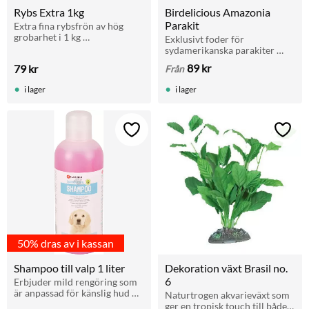
Rybs Extra 1kg
Birdelicious Amazonia 
Parakit
Extra fina rybsfrön av hög 
grobarhet i 1 kg 
Exklusivt foder för 
återförslutningsbar påse. 
sydamerikanska parakiter 
Perfekt för småfåglar och 
som solparakit och conure. 
89
kr
79
kr
Från
kanariefåglar vid häckning.
Med frukt, pellets och gritt 
för optimal hälsa.
i lager
i lager
Lägg till i favoriter
Lägg t
50% dras av i kassan
Shampoo till valp 1 liter
Dekoration växt Brasil no. 
6
Erbjuder mild rengöring som 
är anpassad för känslig hud 
Naturtrogen akvarieväxt som 
och päls
ger en tropisk touch till både 