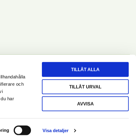
TILLÅT ALLA
illhandahålla
ifierare och
RENUMERERA
TILLÅT URVAL
vi
 du har
AVVISA
ring
Visa detaljer