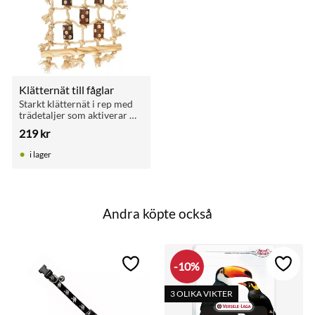
Klätternät till fåglar
Starkt klätternät i rep med 
trädetaljer som aktiverar 
små till medelstora fåglar i 
219
kr
bur eller voljär.
i lager
Andra köpte också
10
%
till i favoriter
Lägg till i favoriter
Lägg ti
3 OLIKA VIKTER