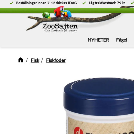
Beställningar innan
kl 12
skickas
IDAG
Låg fraktkostnad:
79 kr
NYHETER
Fågel
Fisk
Fiskfoder