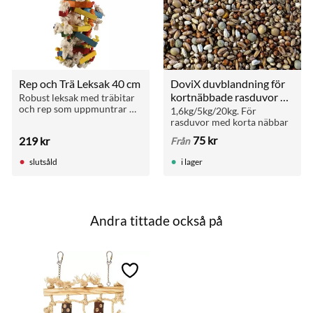
Rep och Trä Leksak 40 cm
DoviX duvblandning för 
kortnäbbade rasduvor 
Robust leksak med träbitar 
och rep som uppmuntrar 
(1,6–20 kg)
1,6kg/5kg/20kg. För 
till klättring och tugg hos 
rasduvor med korta näbbar
medelstora fåglar.
75
kr
219
kr
Från
slutsåld
i lager
Andra tittade också på
till i favoriter
Lägg till i favoriter