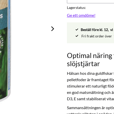
Lagerstatus
Ge ett omdöme!
Beställ före kl. 12, 
Fri frakt order över
Optimal näring 
slöjstjärtar
Hälsan hos dina guldfiskar
pelletfoder är framtaget för
stimulerar ett naturligt födo
en god matsmältning och är
D3, E samt stabiliserat vit
Sammansättningen är optime
vattenkvaliteten i onödan. 