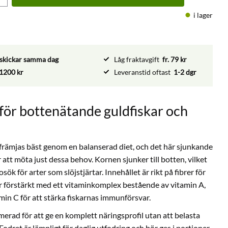
i lager
vi skickar samma dag
Låg fraktavgift
fr. 79 kr
1200 kr
Leveranstid oftast
1-2 dgr
för bottenätande guldfiskar och
 främjas bäst genom en balanserad diet, och det här sjunkande
 att möta just dessa behov. Kornen sjunker till botten, vilket
sök för arter som slöjstjärtar. Innehållet är rikt på fibrer för
 förstärkt med ett vitaminkomplex bestående av vitamin A,
amin C för att stärka fiskarnas immunförsvar.
rad för att ge en komplett näringsprofil utan att belasta
Fodret är lämpligt för daglig utfodring och bör ges i portioner