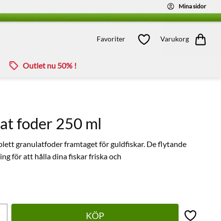
Mina sidor
Kundvagn
Favoriter
Favoriter
Varukorg
Outlet nu 50% !
at foder 250 ml
lett granulatfoder framtaget för guldfiskar. De flytande
g för att hålla dina fiskar friska och
KÖP
Lägg till 