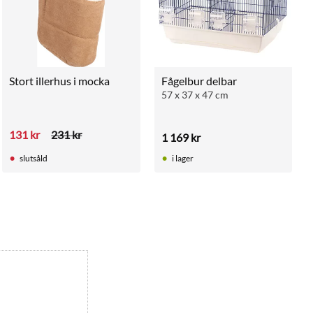
Stort illerhus i mocka
Fågelbur delbar
57 x 37 x 47 cm
131
kr
231
kr
1 169
kr
slutsåld
i lager