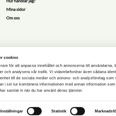
Hur handlar jag?
Mina sidor
Om oss
r cookies
rare för att anpassa innehållet och annonserna till användarna, t
er och analysera vår trafik. Vi vidarebefordrar även sådana ident
P
 enhet till de sociala medier och annons- och analysföretag som 
dlas i enlighet med vår
integritetspolicy
.
 i sin tur kombinera informationen med annan information som
e har samlat in när du har använt deras tjänster.
Inställningar
Statistik
Marknadsfö
© 2025 Zoosajten.se