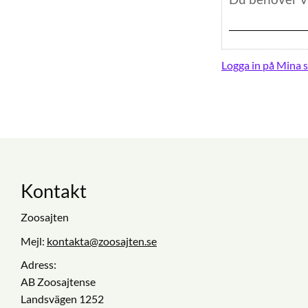
Logga in på Mina s
Kontakt
Zoosajten
Mejl:
kontakta@zoosajten.se
Adress:
AB Zoosajtense
Landsvägen 1252