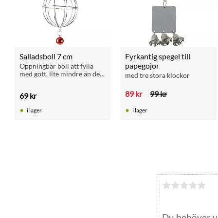
Salladsboll 7 cm
Fyrkantig spegel till 
papegojor
Öppningbar boll att fylla 
med gott, lite mindre än den 
med tre stora klockor
andra salladsbollen vi haft 
sedan tidigare
89
kr
99
kr
69
kr
i lager
i lager