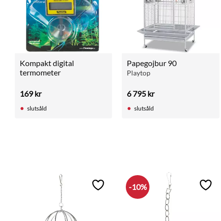
Kompakt digital 
Papegojbur 90
termometer
Playtop
169
kr
6 795
kr
slutsåld
slutsåld
10
%
Lägg till i favoriter
Lägg 