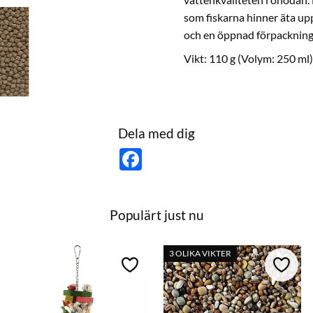
som fiskarna hinner äta up
och en öppnad förpackning h
Vikt: 110 g (Volym: 250 ml)
Dela med dig
F
a
c
e
b
o
Populärt just nu
o
k
3 OLIKA VIKTER
till i favoriter
Lägg till i favoriter
Lägg ti