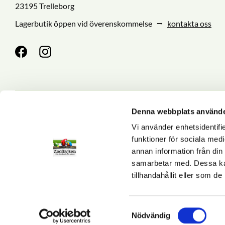
23195 Trelleborg
Lagerbutik öppen vid överenskommelse ⭢
kontakta oss
Denna webbplats använde
Nyhetsbrev
Vi använder enhetsidentifie
funktioner för sociala medi
annan information från din
Dina personuppgifter behan
samarbetar med. Dessa kan
tillhandahållit eller som d
S
Nödvändig
a