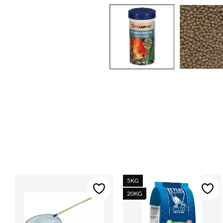
5KG
Lägg till i favoriter
Lägg 
20KG