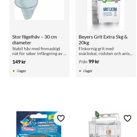
Stor fågelhåv – 30 cm 
Beyers Grit Extra 5kg & 
diameter
20kg
Stabil håv med finmaskigt 
Finkornig grit med 
nät för säker infångning av 
snäckskal, rödsten och anis. 
fåglar. Perfekt vid hantering 
För matsmältning, 
99
kr
149
kr
Från
i bur eller voljär.
benstyrka och äggskal. Ges 
med fri tillgång. Finns i 5 kg 
i lager
i lager
och 20 kg.
Lägg till i favoriter
Lägg 