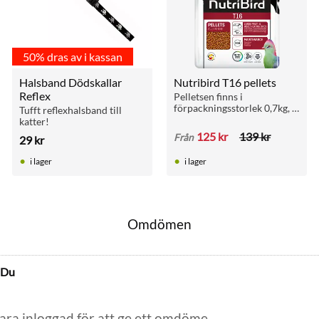
50% dras av i kassan
Halsband Dödskallar 
Nutribird T16 pellets
Reflex
Pelletsen finns i 
förpackningsstorlek 0,7kg, 
Tufft reflexhalsband till 
2kg, 10kg Låg järnhalt.
katter!
125
kr
139
kr
Från
29
kr
i lager
i lager
Omdömen
Du