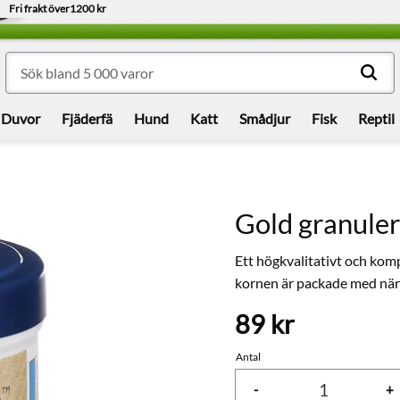
Fri frakt över
1200 kr
Duvor
Fjäderfä
Hund
Katt
Smådjur
Fisk
Reptil
Gold granuler
Ett högkvalitativt och komp
kornen är packade med närin
89
kr
Antal
-
+