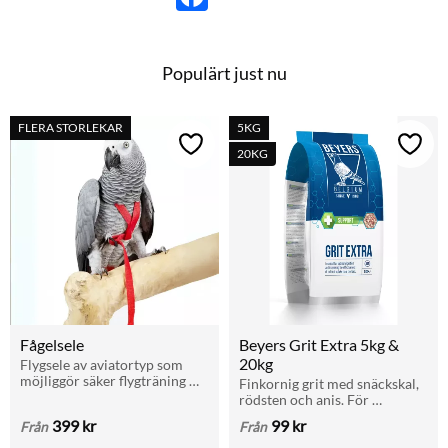
a
c
e
b
o
Populärt just nu
o
k
FLERA STORLEKAR
5KG
Lägg till i favoriter
Lägg t
20KG
Fågelsele
Beyers Grit Extra 5kg & 
20kg
Flygsele av aviatortyp som 
möjliggör säker flygträning 
Finkornig grit med snäckskal, 
utomhus. Ökar aktivitet, 
rödsten och anis. För 
kondition och självförtroende 
matsmältning, benstyrka och 
399
kr
99
kr
Från
Från
hos papegojor och burfåglar.
äggskal. Ges med fri tillgång. 
Finns i 5 kg och 20 kg.