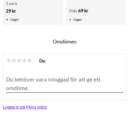
3 pack
69
kr
29
kr
Från
i lager
i lager
Omdömen
Du
Logga in på Mina sidor