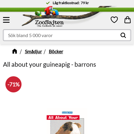
Låg fraktkostnad:
79 kr
Meny
Kund
Favoriter
Smådjur
Böcker
All about your guineapig - barrons
71
%