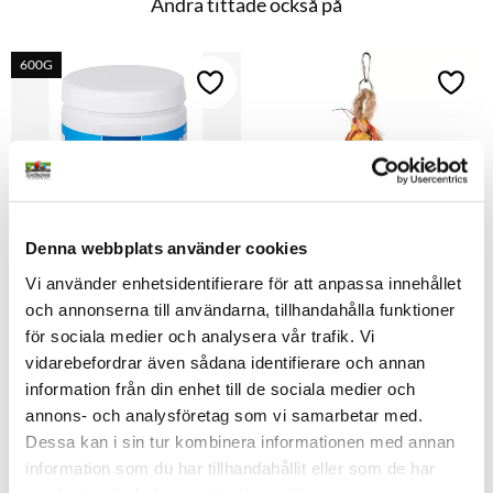
Andra tittade också på
600G
Lägg till i favoriter
Lägg t
Denna webbplats använder cookies
Vi använder enhetsidentifierare för att anpassa innehållet
Recovery Proteinberedning
Tofs i naturmaterial 27cm
och annonserna till användarna, tillhandahålla funktioner
Proteinberedning med 
Färgglad tofs av majsblad och 
för sociala medier och analysera vår trafik. Vi
aminosyror, vitaminer, 
sisal som ger papegojor och 
mineraler och grönt te. För 
parakiter timmar av lek. Enkel 
vidarebefordrar även sådana identifierare och annan
289
kr
119
kr
återhämtning efter tävling 
att hänga upp i buren.
information från din enhet till de sociala medier och
och stöd vid unguppfödning.
i lager
i lager
annons- och analysföretag som vi samarbetar med.
Dessa kan i sin tur kombinera informationen med annan
information som du har tillhandahållit eller som de har
Lägg till i favoriter