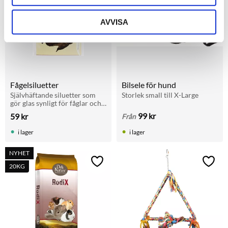
AVVISA
Fågelsiluetter
Bilsele för hund
Självhäftande siluetter som 
Storlek small till X-Large
gör glas synligt för fåglar och 
förhindrar kollisioner. UV-
99
kr
59
kr
Från
beständiga och vädertåliga.
i lager
i lager
NYHET
Lägg till i favoriter
Lägg t
20KG