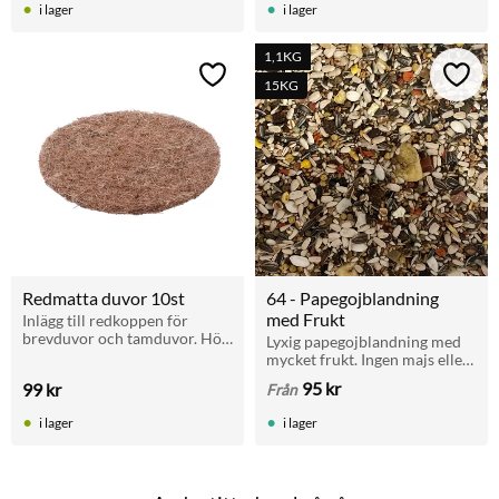
i lager
i lager
1,1KG
Lägg till i favoriter
Lägg t
15KG
Redmatta duvor 10st
64 - Papegojblandning 
med Frukt
Inlägg till redkoppen för 
brevduvor och tamduvor. Hög 
Lyxig papegojblandning med 
kvalité
mycket frukt. Ingen majs eller 
hela jordnötter. För alla 
95
kr
99
kr
Från
papegojor.
i lager
i lager