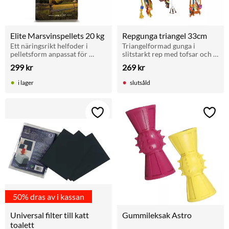
Elite Marsvinspellets 20 kg
Repgunga triangel 33cm
Ett näringsrikt helfoder i 
Triangelformad gunga i 
pelletsform anpassat för 
slitstarkt rep med tofsar och 
marsvinets specifika behov, 
klocka som stimulerar lek och 
299
kr
269
kr
berikat med extra vitamin C 
balans.
för god hälsa.
i lager
slutsåld
Lägg till i favoriter
Lägg t
50% dras av i kassan
Universal filter till katt 
Gummileksak Astro
toalett