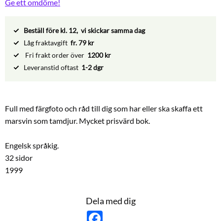
Ge ett omdöme!
Beställ före kl. 12, vi skickar samma dag
Låg fraktavgift
fr. 79 kr
Fri frakt order över
1200 kr
Leveranstid oftast
1-2 dgr
Full med färgfoto och råd till dig som har eller ska skaffa ett
marsvin som tamdjur. Mycket prisvärd bok.
Engelsk språkig.
32 sidor
1999
Dela med dig
F