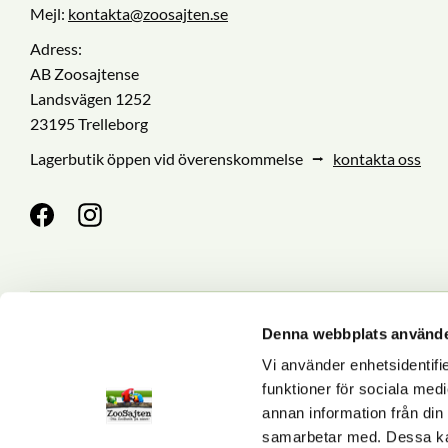
Mejl:
kontakta@zoosajten.se
Adress:
AB Zoosajtense
Landsvägen 1252
23195 Trelleborg
Lagerbutik öppen vid överenskommelse ⭢
kontakta oss
Denna webbplats använde
Nyhetsbrev
Vi använder enhetsidentifie
funktioner för sociala medi
annan information från din
Dina personuppgifter behan
samarbetar med. Dessa kan