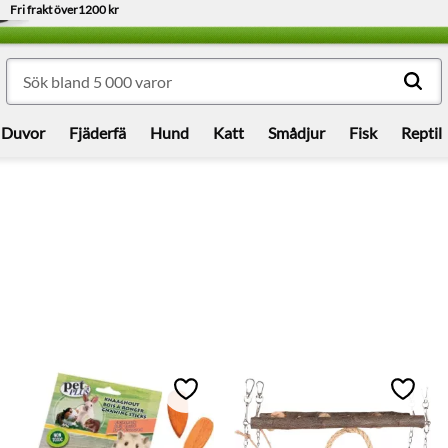
Fri frakt över
1200 kr
Duvor
Fjäderfä
Hund
Katt
Smådjur
Fisk
Reptil
till i favoriter
Lägg till i favoriter
Lägg ti