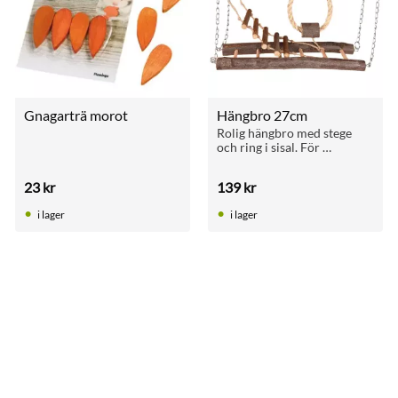
Gnagarträ morot
Hängbro 27cm
Rolig hängbro med stege 
och ring i sisal. För 
undulater och smådjur som 
gillar att klättra och 
23
kr
139
kr
utforska.
i lager
i lager
till i favoriter