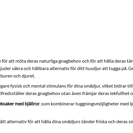
för att möta deras naturliga gnagbehov och för att hålla deras tän
erbjuder säkra och hållbara alternativ för ditt husdjur att tugga på
 buren och djuret.
gare fysisk och mental stimulans för dina smådjur, vilket bidrar til
lfredsställer deras gnagbehov utan även främjar deras lekfullhet oc
eksaker med bjällror
, som kombinerar tuggningsmöjligheter med lj
rätt alternativ för att hålla dina smådjurs tänder friska och deras 