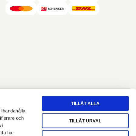
TILLÅT ALLA
illhandahålla
RENUMERERA
ifierare och
TILLÅT URVAL
vi
 du har