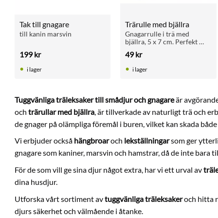
Tak till gnagare
Trärulle med bjällra
till kanin marsvin
Gnagarrulle i trä med 
bjällra, 5 x 7 cm. Perfekt 
leksak för kaniner, gnagare 
199
kr
49
kr
och fåglar. Stimulerar 
naturligt lekbeteende och 
i lager
i lager
aktivering.
Tuggvänliga träleksaker till smådjur och gnagare
är avgörande 
och
trärullar med bjällra
, är tillverkade av naturligt trä och 
de gnager på olämpliga föremål i buren, vilket kan skada både
Vi erbjuder också
hängbroar
och
lekställningar
som ger ytterli
gnagare som kaniner, marsvin och hamstrar, då de inte bara til
För de som vill ge sina djur något extra, har vi ett urval av
träl
dina husdjur.
Utforska vårt sortiment av
tuggvänliga träleksaker
och hitta 
djurs säkerhet och välmående i åtanke.