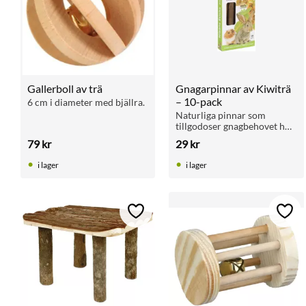
Gallerboll av trä
Gnagarpinnar av Kiwiträ 
– 10-pack
6 cm i diameter med bjällra.
Naturliga pinnar som 
tillgodoser gnagbehovet hos 
smådjur. För hamster, gerbil 
79
kr
29
kr
och marsvin.
i lager
i lager
Lägg till i favoriter
Lägg 