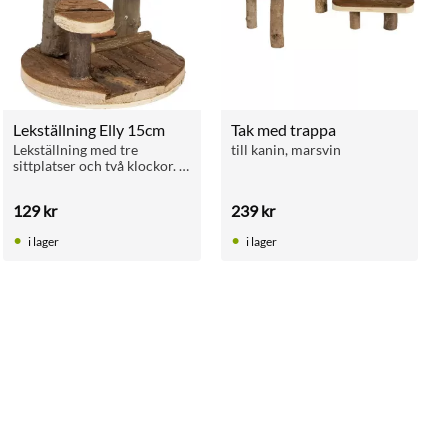
Lekställning Elly 15cm
Tak med trappa
Lekställning med tre 
till kanin, marsvin
sittplatser och två klockor. 
För burfåglar och smådjur. 
Tillverkad i trä.
129
kr
239
kr
i lager
i lager