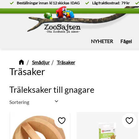
Beställningar innan
kl 12
skickas
IDAG
Låg fraktkostnad:
79 kr
NYHETER
Fågel
Smådjur
Träsaker
Träsaker
Träleksaker till gnagare
Välj sortering
Lägg till i favoriter
Lägg 