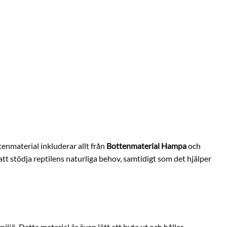
tenmaterial inkluderar allt från
Bottenmaterial Hampa
och
 att stödja reptilens naturliga behov, samtidigt som det hjälper
iljö. Detta material är även lätt att byta ut och håller