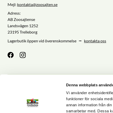
Mejl:
kontakta@zoosajten.se
Adress:
AB Zoosajtense
Landsvägen 1252
23195 Trelleborg
Lagerbutik öppen vid överenskommelse ⭢
kontakta oss
Denna webbplats använde
Nyhetsbrev
Vi använder enhetsidentifie
funktioner för sociala medi
annan information från din
Dina personuppgifter behan
samarbetar med. Dessa kan