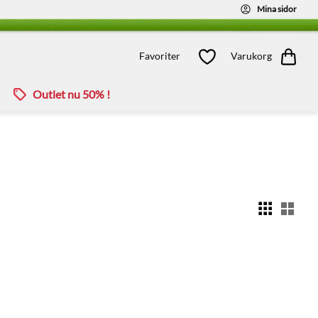
Mina sidor
Kundvagn
Favoriter
Favoriter
Varukorg
Outlet nu 50% !
Välj
ll i favoriter