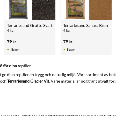
Terrariesand Grotto Svart
Terrariesand Sahara Brun
4 kg
4 kg
79
kr
79
kr
i lager
i lager
 för dina reptiler
 ge dina reptiler en trygg och naturlig miljö. Vårt sortiment av bot
och
Terrariesand Glacier Vit
. Varje material är noggrant utvalt för
orberande, vilket gör det perfekt för reptiler som kräver en fuktig m