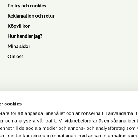
Policy och cookies
Reklamation och retur
Köpvillkor
Hur handlar jag?
Mina sidor
Om oss
r cookies
rare för att anpassa innehållet och annonserna till användarna, t
P
er och analysera vår trafik. Vi vidarebefordrar även sådana ident
 enhet till de sociala medier och annons- och analysföretag som 
dlas i enlighet med vår
integritetspolicy
.
 i sin tur kombinera informationen med annan information som