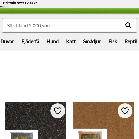
Fri frakt över
1200 kr
Duvor
Fjäderfä
Hund
Katt
Smådjur
Fisk
Reptil
till i favoriter
Lägg till i favoriter
Lägg ti