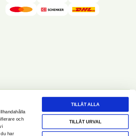
TILLÅT ALLA
illhandahålla
RENUMERERA
ifierare och
TILLÅT URVAL
vi
 du har