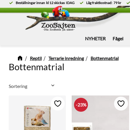
Beställningar innan
kl 12
skickas
IDAG
Låg fraktkostnad:
79 kr
NYHETER
Fågel
Reptil
Terrarie inredning
Bottenmatrial
Bottenmatrial
Välj sortering
23
%
Lägg till i favoriter
Lägg 