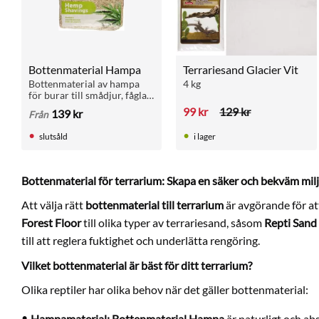
Bottenmaterial Hampa
Terrariesand Glacier Vit
Bottenmaterial av hampa 
4 kg
för burar till smådjur, fåglar 
och reptiler. Absorberar 
99
kr
129
kr
139
kr
Från
snabbt urin och minskar 
lukt. Antibakteriellt 
slutsåld
i lager
naturmaterial.
Bottenmaterial för terrarium: Skapa en säker och bekväm miljö
Att välja rätt
bottenmaterial till terrarium
är avgörande för att
Forest Floor
till olika typer av terrariesand, såsom
Repti Sand
till att reglera fuktighet och underlätta rengöring.
Vilket bottenmaterial är bäst för ditt terrarium?
Olika reptiler har olika behov när det gäller bottenmaterial:
Hampamaterial:
Bottenmaterial Hampa
är naturligt och abs