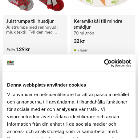
Julstrumpa till husdjur
Keramikskål till mindre 
smådjur
Julstrumpa med renhuvud i 
mjuk textil. Fyll den med 
70 ml grön
godsaker och leksaker för att 
32
kr
skapa julglädje för ditt 
husdjur.
129
kr
Från
i lager
Lägg till i favoriter
Lägg t
Denna webbplats använder cookies
Vi använder enhetsidentifierare för att anpassa innehållet
och annonserna till användarna, tillhandahålla funktioner
för sociala medier och analysera vår trafik. Vi
vidarebefordrar även sådana identifierare och annan
information från din enhet till de sociala medier och
Oval keramikskål till 
Presentkort från 100kr
annons- och analysföretag som vi samarbetar med.
mindre smådjur
Gåva till djurintresserad vän?