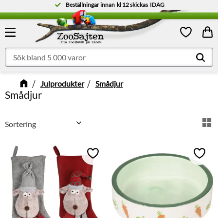
Beställningar innan
kl 12
skickas
IDAG
Meny
Kund
Favoriter
Julprodukter
Smådjur
Smådjur
Välj sortering
V
Lägg till i favoriter
Lägg t