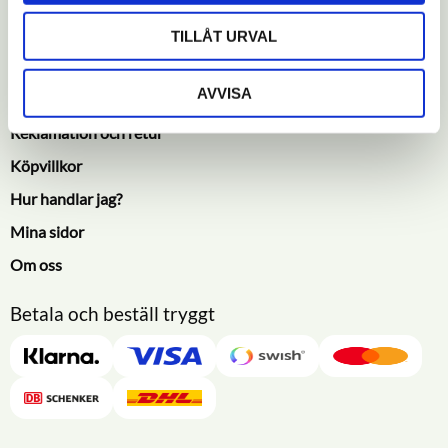
Information & kundtjänst
TILLÅT URVAL
Kundtjänst
AVVISA
Policy och cookies
Reklamation och retur
Köpvillkor
Hur handlar jag?
Mina sidor
Om oss
Betala och beställ tryggt