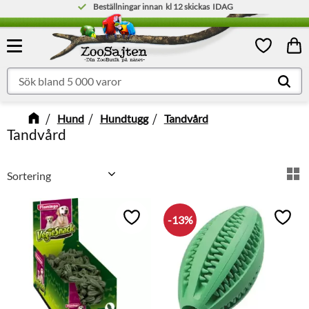
Beställningar innan
kl 12
skickas
IDAG
Meny
Kund
Favoriter
Hund
Hundtugg
Tandvård
Tandvård
Välj sortering
V
13
%
Lägg till i favoriter
Lägg t