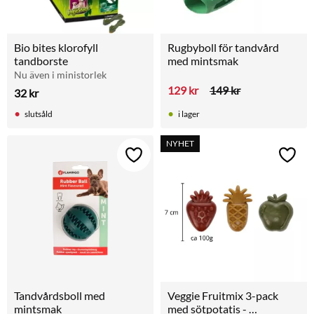
Bio bites klorofyll 
Rugbyboll för tandvård 
tandborste
med mintsmak
Nu även i ministorlek
129
kr
149
kr
32
kr
slutsåld
i lager
NYHET
Lägg till i favoriter
Lägg t
Tandvårdsboll med 
Veggie Fruitmix 3-pack 
mintsmak
med sötpotatis - 