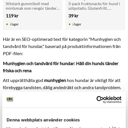
Hundsnacks
Slitstark gummiboll med 
3-pack fruktsnacks för hund i 
mintsmak som rengör tänder 
sötpotatis. Glutenfritt, 
och masserar tandköttet. Ger 
fiberrikt och snällt för magen. 
119
kr
39
kr
frisk andedräkt och passar 
Jordgubb, ananas och äpple, 
hundar som gillar att tugga.
105 g.
i lager
i lager
Här är en SEO-optimerad text för kategorin "Munhygien och
tandvård för hundar," baserad på produktinformationen från
PDF-filen:
Munhygien och tandvård för hundar: Håll din hunds tänder
friska och rena
Att upprätthålla god
munhygien
hos hundar är viktigt för att
förebygga tandsten, dålig andedräkt och andra tandproblem.
Vi erbjuder en rad produkter inom
tandvård för hundar
som
hjälper till att hålla hundens tänder rena och munhälsan
optimal. Produkter som
Bio Bites klorofyll tandborste
och
Boll
med mintsmak och tandvård
är designade för att ge effektiv
Denna webbplats använder cookies
rengöring och uppfriskande andedräkt.