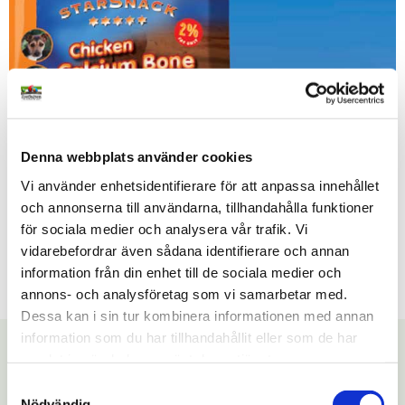
Denna webbplats använder cookies
Vi använder enhetsidentifierare för att anpassa innehållet
och annonserna till användarna, tillhandahålla funktioner
för sociala medier och analysera vår trafik. Vi
vidarebefordrar även sådana identifierare och annan
information från din enhet till de sociala medier och
annons- och analysföretag som vi samarbetar med.
Dessa kan i sin tur kombinera informationen med annan
information som du har tillhandahållit eller som de har
Kontakt
samlat in när du har använt deras tjänster.
S
Zoosajten
Nödvändig