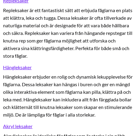
Repleksaker
Repleksaker är ett fantastiskt sätt att erbjuda fåglarna en plats
att klättra, leka och tugga. Dessa leksaker är ofta tillverkade av
naturliga material och är designade för att vara både hållbara
och säkra. Repleksaker kan variera från hängande repstegar till
knutna rep som ger fåglarna möjlighet att utforska och
aktivera sina klättringsfärdigheter. Perfekta för både små och
stora fåglar.
Hängleksaker
Hängleksaker erbjuder en rolig och dynamisk lekupplevelse för
fåglarna. Dessa leksaker kan hängas i buren och ger en mängd
olika interaktiva element som fåglarna kan pilla, klättra på och
leka med. Hängleksaker kan inkludera allt från färgglada bollar
och klätternät till knutna leksaker som skapar en stimulerande
miljö. De är lämpliga för fåglar i alla storlekar.
Akryl leksaker
Akrylleksaker är idealiska för fåglar som är starka i sin näbb