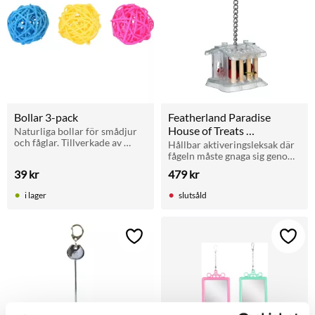
Bollar 3-pack
Featherland Paradise 
House of Treats 
Naturliga bollar för smådjur 
och fåglar. Tillverkade av 
fågelleksak 10 cm
Hållbar aktiveringsleksak där 
giftfria fibrer. Perfekta för lek 
fågeln måste gnaga sig genom 
och sysselsättning.
träpinnar för att nå 
39
kr
479
kr
belöningar.
i lager
slutsåld
Lägg till i favoriter
Lägg t