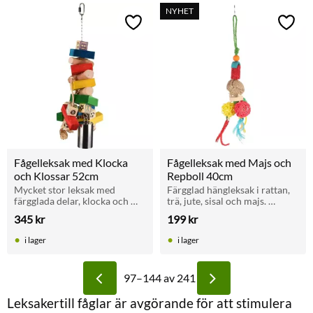
NYHET
Lägg till i favoriter
Lägg t
Fågelleksak med Klocka 
Fågelleksak med Majs och 
och Klossar 52cm
Repboll 40cm
Mycket stor leksak med 
Färgglad hängleksak i rattan, 
färgglada delar, klocka och 
trä, jute, sisal och majs. 
rep. Perfekt för papegojor 
Stimulerar tuggbehov och 
345
kr
199
kr
och parakiter som gillar att 
nyfikenhet hos parakiter. 
gnaga och leka.
Enkel att hänga upp.
i lager
i lager
97–
144
av
241
Leksakertill fåglar är avgörande för att stimulera