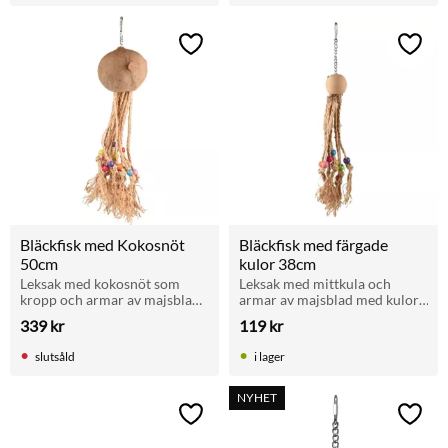
Lägg till i favoriter
Lägg t
Bläckfisk med Kokosnöt 
Bläckfisk med färgade 
50cm
kulor 38cm
Leksak med kokosnöt som 
Leksak med mittkula och 
kropp och armar av majsblad 
armar av majsblad med kulor. 
och pärlor. För parakiter och 
För parakiter och mindre 
339
kr
119
kr
papegojor som gillar att gnaga 
papegojor som gillar att leka 
och leka.
och utforska.
slutsåld
i lager
NYHET
Lägg till i favoriter
Lägg t