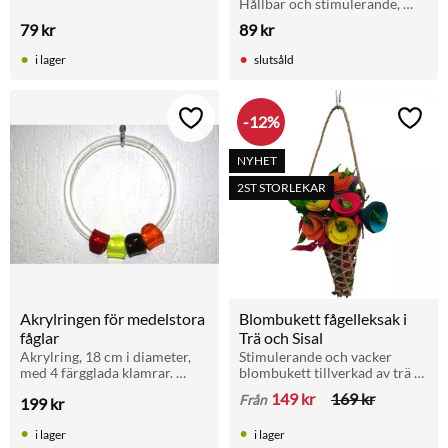
för lek och stimulans. Lämplig 
Hållbar och stimulerande, 
för undulater och parakiter.
perfekt för undulater och 
79
kr
89
kr
småfåglar.
i lager
slutsåld
12
%
Lägg till i favoriter
Lägg t
NYHET
2ST STORLEKAR
Akrylringen för medelstora 
Blombukett fågelleksak i 
fåglar
Trä och Sisal
Akrylring, 18 cm i diameter, 
Stimulerande och vacker 
med 4 färgglada klamrar. 
blombukett tillverkad av trä 
Perfekt för medelstora fåglar. 
och sisal. En interaktiv leksak 
149
kr
169
kr
Från
199
kr
Stimulerar lek och aktivitet. 
som främjar naturligt 
Enkel att montera i buren.
tuggande och lek hos din fågel.
i lager
i lager