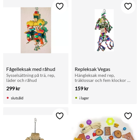
Lägg till i favoriter
Lägg t
Fågelleksak med råhud
Repleksak Vegas
Sysselsättning på trä, rep, 
Hängleksak med rep, 
läder och råhud
träklossar och fem klockor 
som aktiverar papegojor och 
299
kr
159
kr
andra större burfåglar.
slutsåld
i lager
Lägg till i favoriter
Lägg t