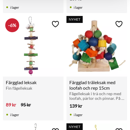
papegojor och parakiter. 
53 cm lång, lätt att hänga upp 
i lager
i lager
i buren.
NYHET
6
%
Lägg till i favoriter
Lägg t
Färgglad leksak
Färgglad träleksak med 
loofah och rep 15cm
Fin fågelleksak
Fågelleksak i trä och rep med 
loofah, pärlor och pinnar. På 
stadig bottenplatta. Perfekt 
89
kr
95
kr
139
kr
för parakiter. 15 cm hög.
i lager
i lager
NYHET