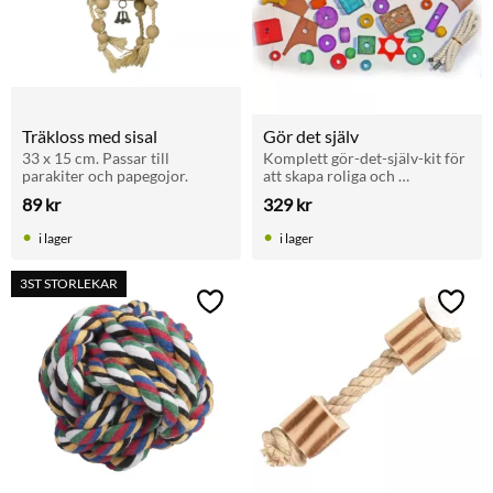
Träkloss med sisal
Gör det själv
33 x 15 cm. Passar till 
Komplett gör-det-själv-kit för 
parakiter och papegojor.
att skapa roliga och 
stimulerande leksaker till 
89
kr
329
kr
papegojor. Innehåller trä, rep 
och tillbehör.!
i lager
i lager
3ST STORLEKAR
Lägg till i favoriter
Lägg t