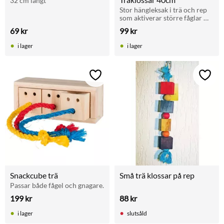
32 cm långt
Stor hängleksak i trä och rep 
som aktiverar större fåglar 
genom klättring, lek och tugg.
69
kr
99
kr
i lager
i lager
Lägg till i favoriter
Lägg t
Snackcube trä
Små trä klossar på rep
Passar både fågel och gnagare.
199
kr
88
kr
i lager
slutsåld