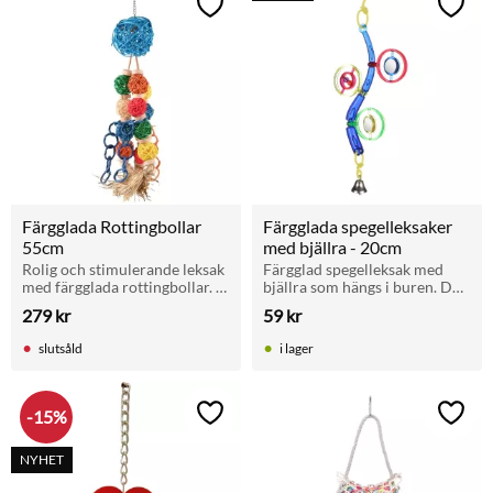
Lägg till i favoriter
Lägg t
Färgglada Rottingbollar 
Färgglada spegelleksaker 
55cm
med bjällra - 20cm
Rolig och stimulerande leksak 
Färgglad spegelleksak med 
med färgglada rottingbollar. 
bjällra som hängs i buren. Du 
Passar undulat, parakit och 
får 1 av flera modeller – 
279
kr
59
kr
papegoja. Total längd: 55 cm.
vilken det blir är en rolig 
överraskning!
slutsåld
i lager
15
%
Lägg till i favoriter
Lägg t
NYHET