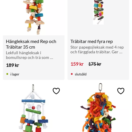
Hängleksak med Rep och 
Träbitar med fyra rep
Träbitar 35 cm
Stor papegojleksak med 4 rep 
och färgglada träbitar. Ger 
Lekfull hängleksak i 
sysselsättning och stimulerar 
bomullsrep och trä som 
naturligt beteende. Tillverkad 
passar fåglar i alla storlekar.
159
kr
175
kr
189
kr
av säkra material.
i lager
slutsåld
Lägg till i favoriter
Lägg t