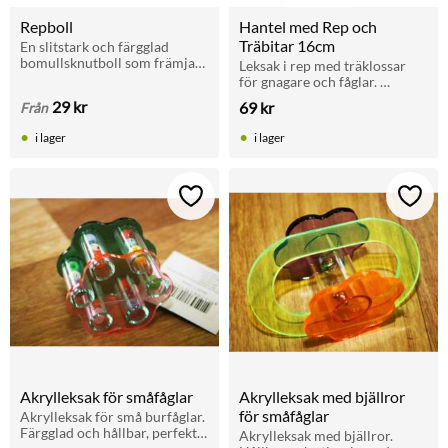
Repboll
Hantel med Rep och 
Träbitar 16cm
En slitstark och färgglad 
bomullsknutboll som främjar 
Leksak i rep med träklossar 
tandhälsan hos hundar. 
för gnagare och fåglar. 
Tillverkad i mjuk bomull, 
Främjar tandhälsa och 
29
kr
69
kr
Från
masserar den tandköttet och 
aktivering.
hjälper
i lager
i lager
Lägg till i favoriter
Lägg t
Akrylleksak för småfåglar
Akrylleksak med bjällror 
för småfåglar
Akrylleksak för små burfåglar. 
Färgglad och hållbar, perfekt 
Akrylleksak med bjällror. 