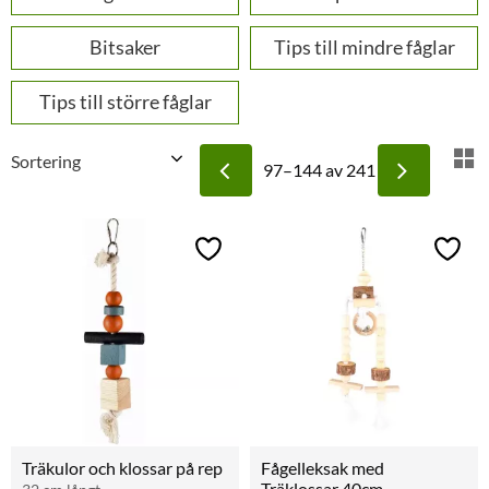
Bitsaker
Tips till mindre fåglar
Tips till större fåglar
Välj sortering
V
97–
144
av
241
Lägg till i favoriter
Lägg t
Träkulor och klossar på rep
Fågelleksak med 
Träklossar 40cm