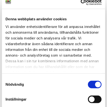
Denna webbplats använder cookies
Frukthållare
Fyrkantig spegel - Small
20 cm lång pinne som man 
Plastspegel med klingande 
Vi använder enhetsidentifierare för att anpassa innehållet
trär frukt på
klocka. Hängs enkelt i buren. 
och annonserna till användarna, tillhandahålla funktioner
Finns i rosa och mintgrön. För 
29
kr
49
kr
Från
lek och stimulans.
för sociala medier och analysera vår trafik. Vi
i lager
i lager
vidarebefordrar även sådana identifierare och annan
information från din enhet till de sociala medier och
NYHET
annons- och analysföretag som vi samarbetar med.
Lägg till i favoriter
Lägg t
Dessa kan i sin tur kombinera informationen med annan
information som du har tillhandahållit eller som de har
samlat in när du har använt deras tjänster.
S
Nödvändig
a
m
t
Inställningar
y
Färgglad Nöt -  Fyra Rep 
Färgglad Sisalleksak med 