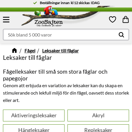
Beställningar innan
kl 12
skickas
IDAG
Meny
Kund
Favoriter
Fågel
Leksaker till fåglar
Leksaker till fåglar
Fågelleksaker till små som stora fåglar och
papegojor
Genom att erbjuda en variation av leksaker kan du skapa en
stimulerande och lekfull miljö för din fågel, oavsett dess storlek
eller art.
Aktiveringsleksaker
Akryl
Hängleksaker
Repleksaker