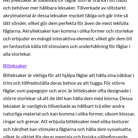
och behöver mer hållbara leksaker. Tillverkade av slitstarkt
akrylmaterial är dessa leksaker mycket tåliga och går inte så
lätt sönder, vilket gör dem perfekta för även de mest lekfulla
fåglarna. Akrylleksaker kan komma i olika former och storlekar
och erbjuder en mängd interaktiva element, vilket gör dem till
en fantastisk källa till stimulans och underhållning för fåglar i
alla storlekar.
Bitleksaker
Bitleksaker är viktiga för att hjälpa fåglar att hålla sina näbbar i
trim och tillfredsställa deras behov av att tugga. För större
fåglar, som papegojor och aror, är bitleksaker ofta designade i
större storlekar så att de lätt kan hålla dem med klorna. Dessa
leksaker är vanligtvis tillverkade av hållbart trä eller andra
naturliga material och kan komma i olika former, såsom klossar,
ringar och grenar. Att erbjuda bitleksaker med olika texturer
och hårdhet kan stimulera fåglarna och hålla dem sysselsatta,
vilket är viktigt för deras mentala och fysiska välbefinnande.