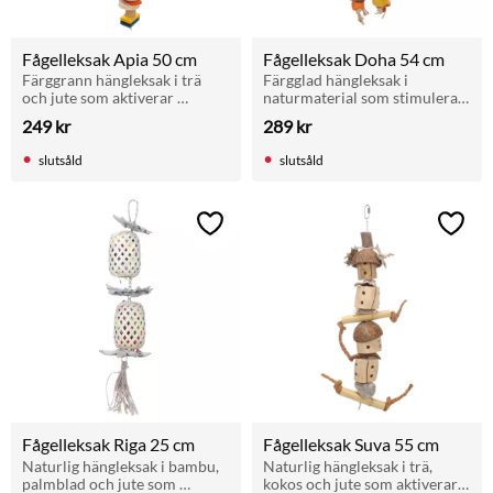
Fågelleksak Apia 50 cm
Fågelleksak Doha 54 cm
Färggrann hängleksak i trä 
Färgglad hängleksak i 
och jute som aktiverar 
naturmaterial som stimulerar 
papegojan genom klättring, 
papegojans lek, klättring och 
249
kr
289
kr
gnagning och lek. Enkel att 
nyfikenhet. Perfekt för daglig 
hänga upp i buren.
aktivering.
slutsåld
slutsåld
Lägg till i favoriter
Lägg t
Fågelleksak Riga 25 cm
Fågelleksak Suva 55 cm
Naturlig hängleksak i bambu, 
Naturlig hängleksak i trä, 
palmblad och jute som 
kokos och jute som aktiverar 