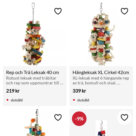
Lägg till i favoriter
Lägg t
Rep och Trä Leksak 40 cm
Hängleksak XL Cirkel 42cm
Robust leksak med träbitar 
XL-leksak med 6 hängande rep 
och rep som uppmuntrar till 
av trä, bomull och sisal. 
klättring och tugg hos 
Aktiverar papegojor med 
219
kr
339
kr
medelstora fåglar.
varierad och långvarig 
sysselsättning.
slutsåld
slutsåld
9
%
Lägg till i favoriter
Lägg t