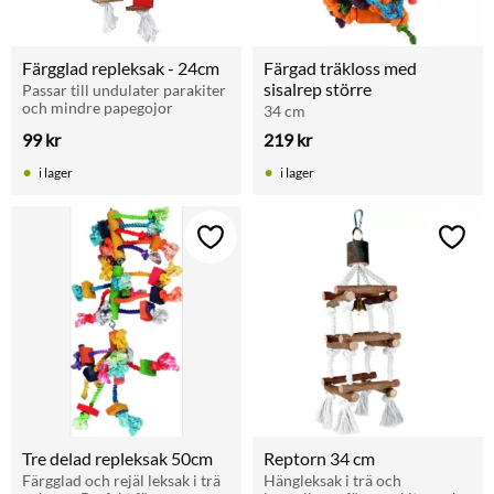
Färgglad repleksak - 24cm
Färgad träkloss med 
sisalrep större
Passar till undulater parakiter 
och mindre papegojor
34 cm
99
kr
219
kr
i lager
i lager
Lägg till i favoriter
Lägg t
Tre delad repleksak 50cm
Reptorn 34 cm
Färgglad och rejäl leksak i trä 
Hängleksak i trä och 