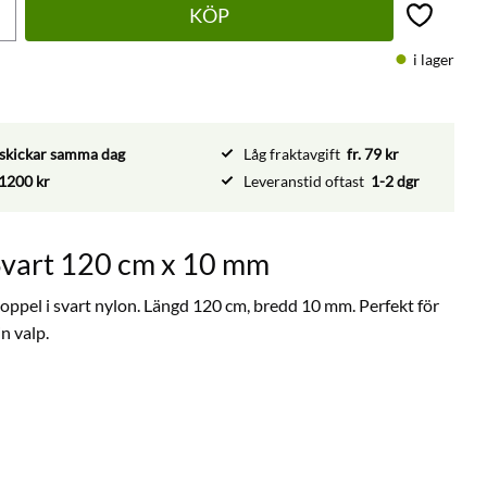
KÖP
Lägg till 
i lager
vi skickar samma dag
Låg fraktavgift
fr. 79 kr
1200 kr
Leveranstid oftast
1-2 dgr
Svart 120 cm x 10 mm
koppel i svart nylon. Längd 120 cm, bredd 10 mm. Perfekt för
n valp.