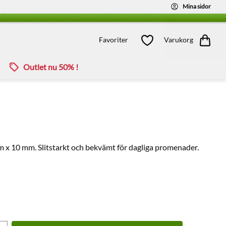
Mina sidor
Kundvagn
Favoriter
Favoriter
Varukorg
Outlet nu 50% !
m x 10 mm. Slitstarkt och bekvämt för dagliga promenader.