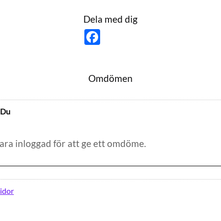
Dela med dig
F
a
c
e
b
o
Omdömen
o
k
Du
idor