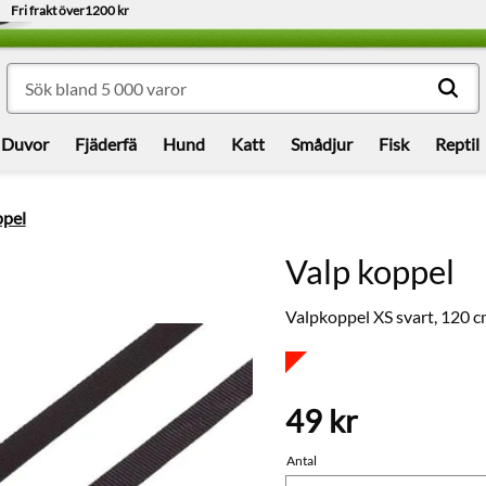
Fri frakt över
1200 kr
Duvor
Fjäderfä
Hund
Katt
Smådjur
Fisk
Reptil
ppel
Valp koppel
Valpkoppel XS svart, 120 c
49
kr
Antal