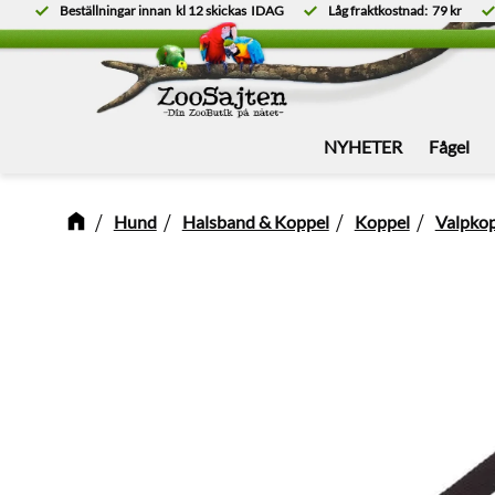
Beställningar innan
kl 12
skickas
IDAG
Låg fraktkostnad:
79 kr
NYHETER
Fågel
Hund
Halsband & Koppel
Koppel
Valpko