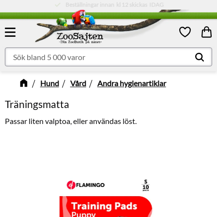
Låg fraktkostnad:
79 kr
Meny
Kund
Favoriter
Hund
Vård
Andra hygienartiklar
Träningsmatta
Passar liten valptoa, eller användas löst.