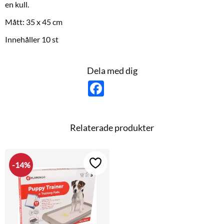
en kull.
Mått: 35 x 45 cm
Innehåller 10 st
Dela med dig
F
a
c
e
b
o
Relaterade produkter
o
k
14
%
Lägg till i favoriter