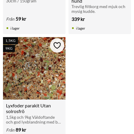
hund
30cm / 150gram
Trevlig filtkorg med mjuk och 
mysig kudde.
59
kr
339
kr
Från
i lager
i lager
1,5KG
Lägg till i favoriter
9KG
Lyxfoder parakit Utan 
solrosfrö
1,5kg och 9kg Väldoftande 
och god lyxblandning med bär 
och grönsaker till parakiter
89
kr
Från