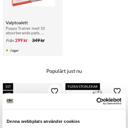
Valptoalett
Puppy Trainer med 10 
absorberande pads. 
Klicksystem för stabilitet. 
299
kr
349
kr
Från
Perfekt för valpar och 
inkontinenta hundar. Finns i 
i lager
storlek S och M.
Populärt just nu
1ST
FLERA STORLEKAR
Lägg till i favoriter
Lägg t
6ST
Denna webbplats använder cookies