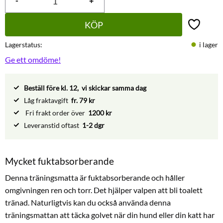
-
+
KÖP
Lägg till 
Lagerstatus
i lager
Ge ett omdöme!
Beställ före kl. 12, vi skickar samma dag
Låg fraktavgift
fr. 79 kr
Fri frakt order över
1200 kr
Leveranstid oftast
1-2 dgr
Mycket fuktabsorberande
Denna träningsmatta är fuktabsorberande och håller
omgivningen ren och torr. Det hjälper valpen att bli toalett
tränad. Naturligtvis kan du också använda denna
träningsmattan att täcka golvet när din hund eller din katt har