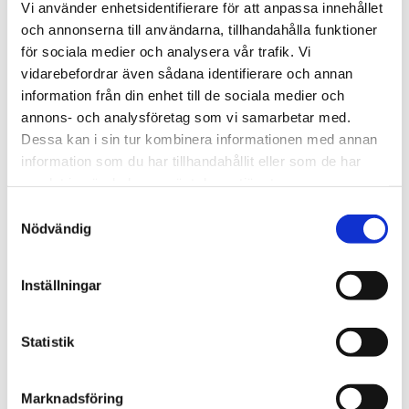
Vi använder enhetsidentifierare för att anpassa innehållet
och annonserna till användarna, tillhandahålla funktioner
för sociala medier och analysera vår trafik. Vi
Lerblock till duvor
Fågelsele
vidarebefordrar även sådana identifierare och annan
Lersten 650 g med mineraler 
Flygsele av aviatortyp som 
information från din enhet till de sociala medier och
till duvor. För matsmältning 
möjliggör säker flygträning 
och hälsa. Passar brevduvor, 
utomhus. Ökar aktivitet, 
annons- och analysföretag som vi samarbetar med.
35
kr
399
kr
Från
Från
rasduvor och andra fåglar. 
kondition och självförtroende 
Dessa kan i sin tur kombinera informationen med annan
Finns även i storpack 5+1.
hos papegojor och burfåglar.
i lager
i lager
information som du har tillhandahållit eller som de har
samlat in när du har använt deras tjänster.
1,1KG
1,5KG
S
Lägg till i favoriter
Lägg t
15KG
20KG
Nödvändig
a
m
t
Inställningar
y
c
k
Statistik
e
s
64 - Papegojblandning 
68 - Parakitblandning 
Marknadsföring
med Frukt
Premium Utan solros
v