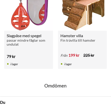
Slagpåse med spegel
Hamster villa
passar mindre fåglar som 
Fin trävilla till hamster
undulat
199
kr
225
kr
Från
79
kr
i lager
i lager
Omdömen
Du