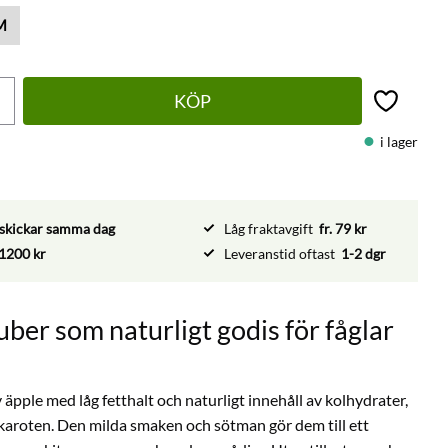
M
KÖP
Lägg till 
i lager
vi skickar samma dag
Låg fraktavgift
fr. 79 kr
1200 kr
Leveranstid oftast
1-2 dgr
ber som naturligt godis för fåglar
pple med låg fetthalt och naturligt innehåll av kolhydrater,
karoten. Den milda smaken och sötman gör dem till ett