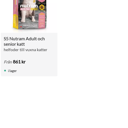
S5 Nutram Adult och 
senior katt
helfoder till vuxna katter
861
kr
Från
i lager
ll i favoriter