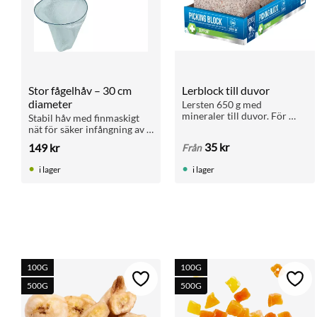
Stor fågelhåv – 30 cm 
Lerblock till duvor
diameter
Lersten 650 g med 
mineraler till duvor. För 
Stabil håv med finmaskigt 
matsmältning och hälsa. 
nät för säker infångning av 
Passar brevduvor, rasduvor 
fåglar. Perfekt vid hantering 
35
kr
149
kr
Från
och andra fåglar. Finns även 
i bur eller voljär.
i storpack 5+1.
i lager
i lager
100G
100G
Lägg till i favoriter
Lägg 
500G
500G