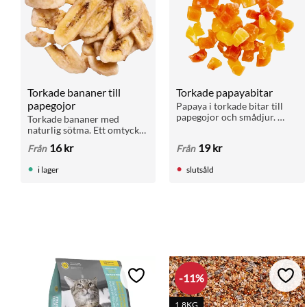
Torkade bananer till 
Torkade papayabitar
papegojor
Papaya i torkade bitar till 
papegojor och smådjur. 
Torkade bananer med 
Naturligt godis med A-
naturlig sötma. Ett omtyckt 
vitamin, C-vitamin och 
naturgodis för papegojor 
16
kr
19
kr
Från
Från
matsmältningsenzym.
och smådjur.
i lager
slutsåld
11
%
Lägg till i favoriter
Lägg 
1,8KG