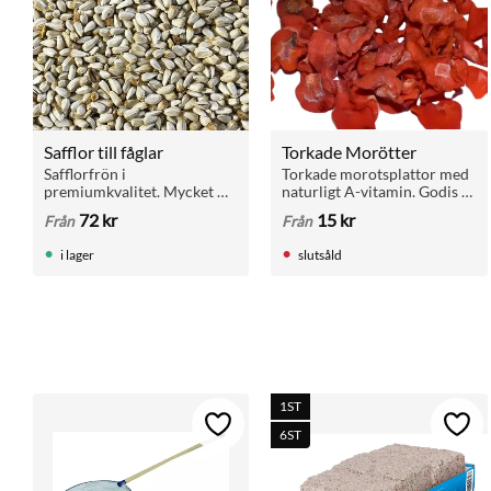
Safflor till fåglar
Torkade Morötter
Safflorfrön i 
Torkade morotsplattor med 
premiumkvalitet. Mycket 
naturligt A-vitamin. Godis 
energirikt med extremt hög 
eller tillskott till papegojor 
72
kr
15
kr
Från
Från
halt av linolsyra. Perfekt 
och smådjur.
som godisfrö till papegojor.
i lager
slutsåld
1ST
Lägg till i favoriter
Lägg 
6ST