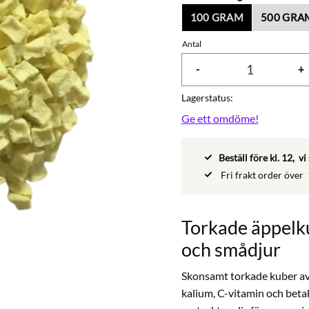
100 GRAM
500 GRA
Antal
-
+
Lagerstatus
Ge ett omdöme!
Beställ före kl. 12, 
Fri frakt order över
Torkade äppelku
och smådjur
Skonsamt torkade kuber av ä
kalium, C-vitamin och beta