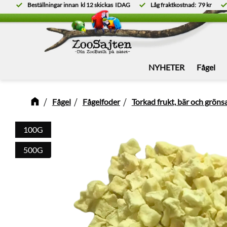
Beställningar innan
kl 12
skickas
IDAG
Låg fraktkostnad:
79 kr
NYHETER
Fågel
Fågel
Fågelfoder
Torkad frukt, bär och gröns
100G
500G