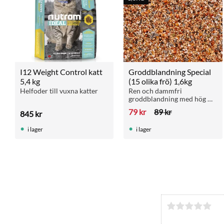
I12 Weight Control katt 
Groddblandning Special 
5,4 kg
(15 olika frö) 1,6kg
Helfoder till vuxna katter
Ren och dammfri 
groddblandning med hög 
grobarhet. Perfekt för 
79
kr
89
kr
845
kr
parakiter, papegojor och 
andra fåglar.
i lager
i lager