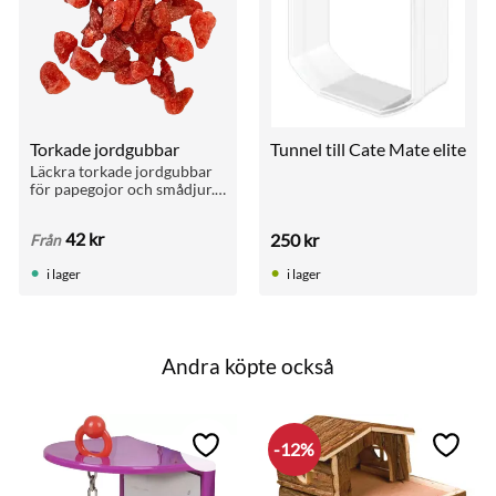
Torkade jordgubbar
Tunnel till Cate Mate elite
Läckra torkade jordgubbar 
för papegojor och smådjur. 
Populärt godis med naturlig 
smak och färg.
42
kr
250
kr
Från
i lager
i lager
Andra köpte också
12
%
till i favoriter
Lägg till i favoriter
Lägg ti