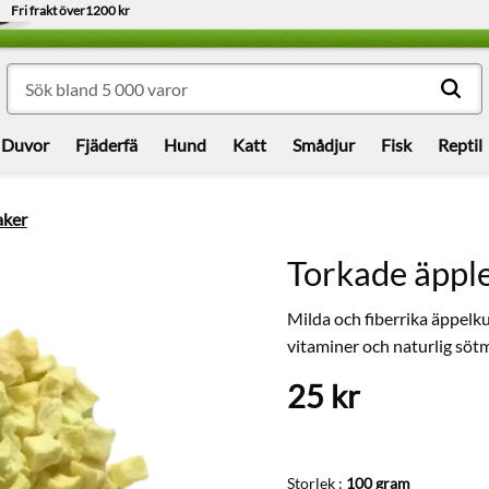
Fri frakt över
1200 kr
Duvor
Fjäderfä
Hund
Katt
Smådjur
Fisk
Reptil
aker
Torkade äppl
Milda och fiberrika äppelk
vitaminer och naturlig söt
25
kr
Storlek :
100 gram