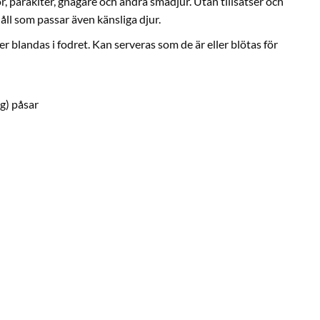
, parakiter, gnagare och andra smådjur. Utan tillsatser och
ll som passar även känsliga djur.
r blandas i fodret. Kan serveras som de är eller blötas för
kg) påsar