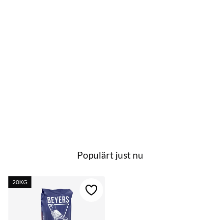
Populärt just nu
20KG
till i favoriter
Lägg till i favoriter