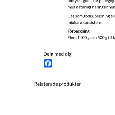
omtyckt godis för papegojor
med naturligt näringsinnehå
Ges som godis, belöning elle
mjukare konsistens.
Förpackning
Finns i 100 g och 500 g (½ 
Dela med dig
F
a
c
e
b
o
Relaterade produkter
o
k
till i favoriter