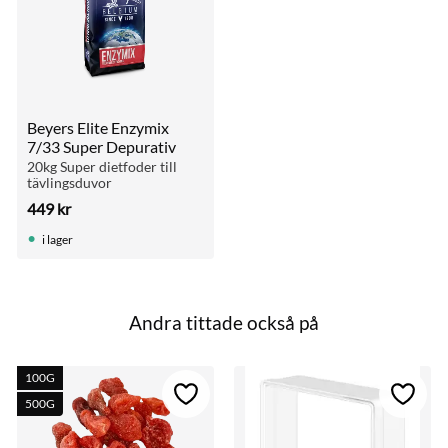
Beyers Elite Enzymix 
7/33 Super Depurativ
20kg Super dietfoder till 
tävlingsduvor
449
kr
i lager
Andra tittade också på
100G
till i favoriter
Lägg till i favoriter
Lägg ti
500G