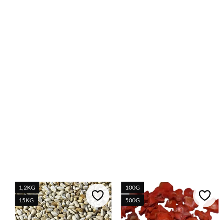
1,2KG
100G
Lägg till i favoriter
Lägg 
15KG
500G