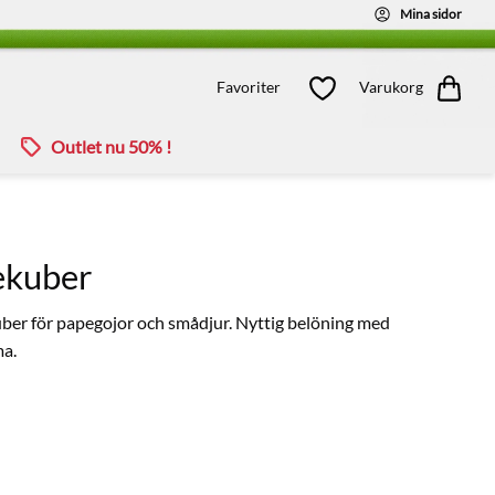
Mina sidor
Kundvagn
Favoriter
Favoriter
Varukorg
Outlet nu 50% !
ekuber
uber för papegojor och smådjur. Nyttig belöning med
ma.