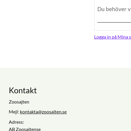
Logga in på Mina s
Kontakt
Zoosajten
Mejl:
kontakta@zoosajten.se
Adress:
AB Zoosajtense