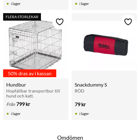
i lager
i lager
FLERA STORLEKAR
Lägg till i favoriter
Lägg t
50% dras av i kassan
Hundbur
Snackdummy S
Hopfällbar transportbur till 
RÖD
hund och katt.
799
kr
79
kr
Från
i lager
i lager
Omdömen