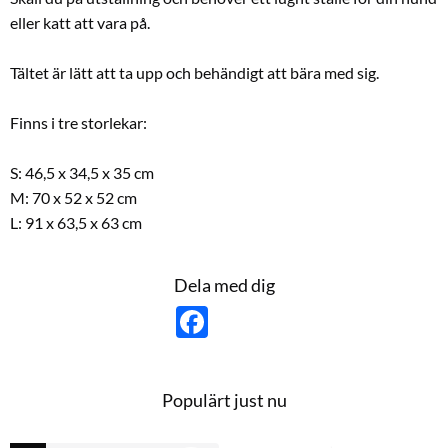
eller katt att vara på.
Tältet är lätt att ta upp och behändigt att bära med sig.
Finns i tre storlekar:
S: 46,5 x 34,5 x 35 cm
M: 70 x 52 x 52 cm
L: 91 x 63,5 x 63 cm
Dela med dig
F
a
c
e
b
o
Populärt just nu
o
k