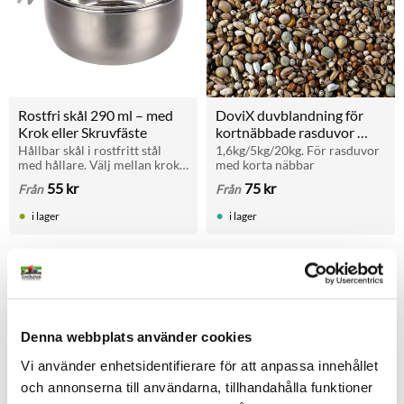
Rostfri skål 290 ml – med 
DoviX duvblandning för 
Krok eller Skruvfäste
kortnäbbade rasduvor 
(1,6–20 kg)
Hållbar skål i rostfritt stål 
1,6kg/5kg/20kg. För rasduvor 
med hållare. Välj mellan krok 
med korta näbbar
eller skruv för fäste i galler. 
55
kr
75
kr
Från
Från
Hygienisk, vattentålig och tål 
maskindisk.
i lager
i lager
Andra tittade också på
Denna webbplats använder cookies
Lägg till i favoriter
Lägg t
Vi använder enhetsidentifierare för att anpassa innehållet
och annonserna till användarna, tillhandahålla funktioner