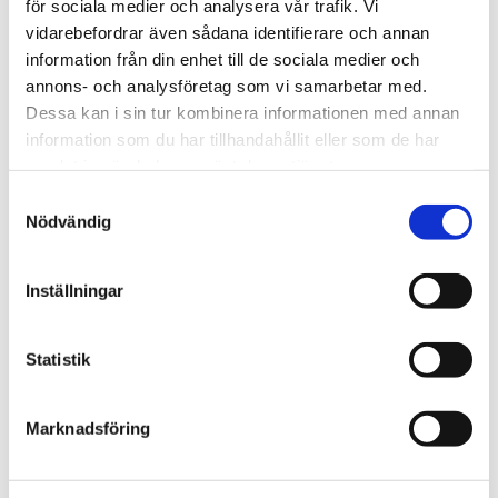
för sociala medier och analysera vår trafik. Vi
vidarebefordrar även sådana identifierare och annan
information från din enhet till de sociala medier och
annons- och analysföretag som vi samarbetar med.
Dessa kan i sin tur kombinera informationen med annan
information som du har tillhandahållit eller som de har
Oval skål 7 cm
Klämfäste
samlat in när du har använt deras tjänster.
Hållbar vit skål i kraftig 
För att fästa ex hirskolvar i 
melamin för äggfoder till 
buren
S
mindre fåglar. Stabil modell 
25
kr
22
kr
Nödvändig
att ställa på burlyftet eller 
a
burbottnen.
m
i lager
slutsåld
t
Inställningar
y
53
%
Lägg till i favoriter
Lägg t
c
k
Statistik
e
s
Marknadsföring
v
a
l