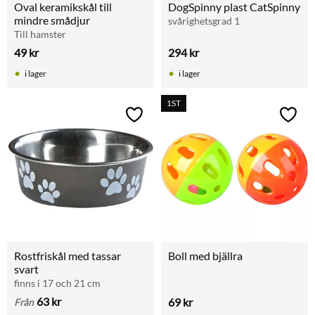
Oval keramikskål till 
DogSpinny plast CatSpinny
mindre smådjur
svårighetsgrad 1
Till hamster
49
kr
294
kr
i lager
i lager
1ST
Lägg till i favoriter
Lägg t
Rostfriskål med tassar 
Boll med bjällra
svart
finns i 17 och 21 cm
63
kr
69
kr
Från