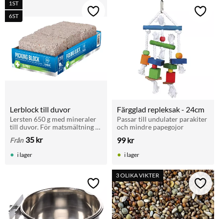
1ST
Lägg till i favoriter
Lägg t
6ST
Lerblock till duvor
Färgglad repleksak - 24cm
Lersten 650 g med mineraler 
Passar till undulater parakiter 
till duvor. För matsmältning 
och mindre papegojor
och hälsa. Passar brevduvor, 
35
kr
99
kr
Från
rasduvor och andra fåglar. 
Finns även i storpack 5+1.
i lager
i lager
3 OLIKA VIKTER
Lägg till i favoriter
Lägg t