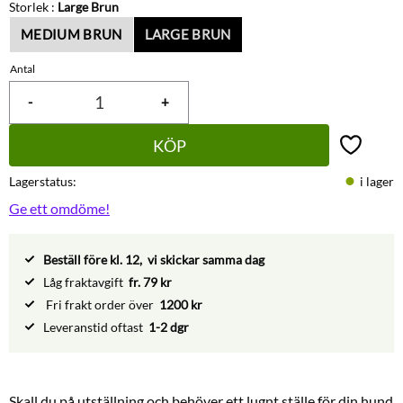
Storlek :
Large Brun
MEDIUM BRUN
LARGE BRUN
Antal
-
+
KÖP
Lägg till 
Lagerstatus
i lager
Ge ett omdöme!
Beställ före kl. 12, vi skickar samma dag
Låg fraktavgift
fr. 79 kr
Fri frakt order över
1200 kr
Leveranstid oftast
1-2 dgr
Skall du på utställning och behöver ett lugnt ställe för din hund