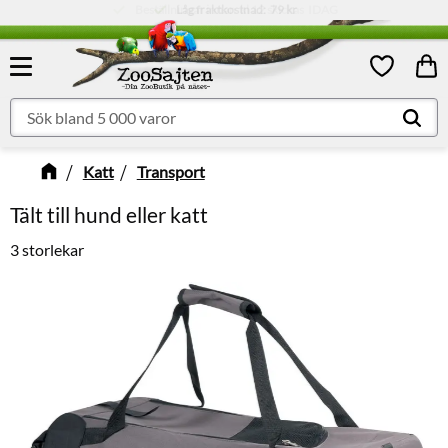
Låg fraktkostnad:
79 kr
Meny
Kund
Favoriter
Katt
Transport
Tält till hund eller katt
3 storlekar