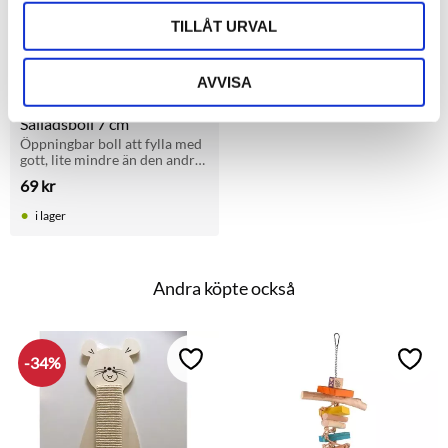
TILLÅT URVAL
AVVISA
Salladsboll 7 cm
Öppningbar boll att fylla med 
gott, lite mindre än den andra 
salladsbollen vi haft sedan 
69
kr
tidigare
i lager
Andra köpte också
34
%
Lägg till i favoriter
Lägg t