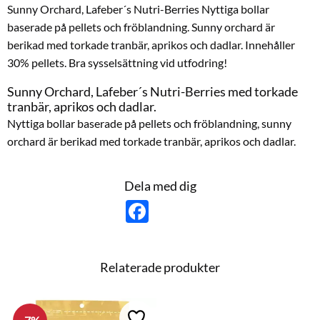
Sunny Orchard, Lafeber´s Nutri-Berries Nyttiga bollar
baserade på pellets och fröblandning. Sunny orchard är
berikad med torkade tranbär, aprikos och dadlar. Innehåller
30% pellets. Bra sysselsättning vid utfodring!
Sunny Orchard, Lafeber´s Nutri-Berries med torkade
tranbär, aprikos och dadlar.
Nyttiga bollar baserade på pellets och fröblandning, sunny
orchard är berikad med torkade tranbär, aprikos och dadlar.
Dela med dig
F
a
c
e
b
o
Relaterade produkter
o
k