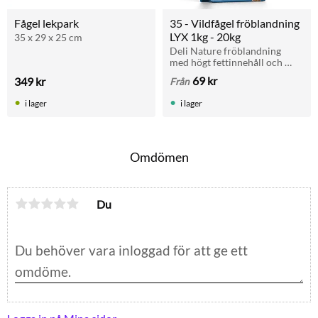
Fågel lekpark
35 - Vildfågel fröblandning 
LYX 1kg - 20kg
35 x 29 x 25 cm
Deli Nature fröblandning 
med högt fettinnehåll och 
många frösorter som ger 
69
kr
349
kr
Från
fåglarna extra energi året 
runt. Passar de flesta arter vid 
i lager
i lager
fågelbordet.
Omdömen
Du