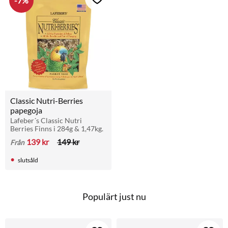
7
%
Lägg till i favoriter
Classic Nutri-Berries 
papegoja
Lafeber´s Classic Nutri 
Berries Finns i 284g & 1,47kg.
139
kr
149
kr
Från
slutsåld
Populärt just nu