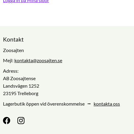
Logga in på Mina sidor
Kontakt
Zoosajten
Mejl:
kontakta@zoosajten.se
Adress:
AB Zoosajtense
Landsvägen 1252
23195 Trelleborg
Lagerbutik öppen vid överenskommelse ⭢
kontakta oss