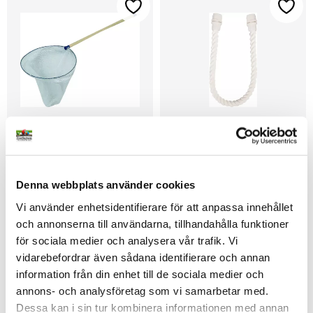
Lägg till i favoriter
Lägg t
Stor fågelhåv – 30 cm 
Flexibelt rep Large
diameter
70cm Flexibelt rep till 
papegojor
Stabil håv med finmaskigt nät 
Denna webbplats använder cookies
för säker infångning av fåglar. 
Perfekt vid hantering i bur 
149
kr
99
kr
Vi använder enhetsidentifierare för att anpassa innehållet
eller voljär.
och annonserna till användarna, tillhandahålla funktioner
i lager
i lager
för sociala medier och analysera vår trafik. Vi
vidarebefordrar även sådana identifierare och annan
18
%
Lägg till i favoriter
information från din enhet till de sociala medier och
annons- och analysföretag som vi samarbetar med.
Dessa kan i sin tur kombinera informationen med annan