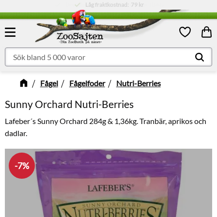
Låg fraktkostnad:
79 kr
Meny
Kund
Favoriter
Fågel
Fågelfoder
Nutri-Berries
Sunny Orchard Nutri-Berries
Lafeber´s Sunny Orchard 284g & 1,36kg. Tranbär, aprikos och
dadlar.
7
%