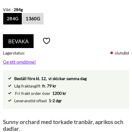
Vikt :
284g
284G
1360G
BEVAKA
Lägg till i favoriter
Lagerstatus
slutsåld
Ge ett omdöme!
Beställ före kl. 12, vi skickar samma dag
Låg fraktavgift
fr. 79 kr
Fri frakt order över
1200 kr
Leveranstid oftast
1-2 dgr
Sunny orchard med torkade tranbär, aprikos och
dadlar.