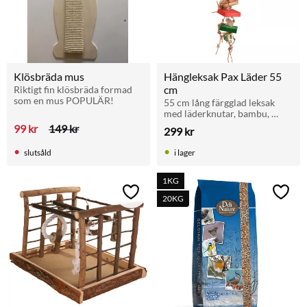
Klösbräda mus
Hängleksak Pax Läder 55 
cm
Riktigt fin klösbräda formad 
som en mus POPULÄR!
55 cm lång färgglad leksak 
med läderknutar, bambu, 
träpinnar och klossar. 20 cm 
99
kr
149
kr
299
kr
bred. Perfekt för parakiter 
och mindre papegojor.
slutsåld
i lager
1KG
Lägg till i favoriter
Lägg t
20KG