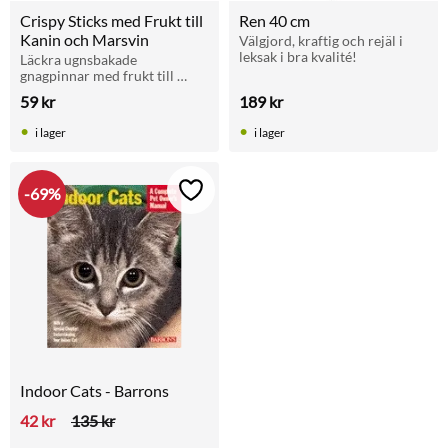
Crispy Sticks med Frukt till 
Ren 40 cm
Kanin och Marsvin
Välgjord, kraftig och rejäl i 
leksak i bra kvalité!
Läckra ugnsbakade 
gnagpinnar med frukt till 
kanin och marsvin. Ett 
59
kr
189
kr
krispigt komplement som 
aktiverar och främjar naturlig 
i lager
i lager
tandnötning.
69
%
Lägg till i favoriter
Indoor Cats - Barrons
42
kr
135
kr