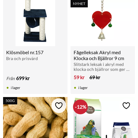
NYHET
Klösmöbel nr.157
Fågelleksak Akryl med 
Klocka och Bjällror 9 cm
Bra och prisvärd
Slitstark leksak i akryl med 
klocka och bjällror som ger 
roliga ljud ifrån sig vid lek. En 
59
kr
69
kr
699
kr
Från
färgglad och stimulerande 
aktivering för din fågel.
i lager
i lager
500G
12
%
Lägg till i favoriter
Lägg t