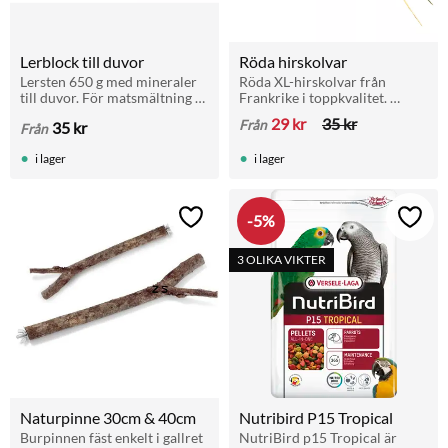
Lerblock till duvor
Röda hirskolvar
Lersten 650 g med mineraler 
Röda XL-hirskolvar från 
till duvor. För matsmältning 
Frankrike i toppkvalitet. 
och hälsa. Passar brevduvor, 
Passar allt från fink till ara. 
29
kr
35
kr
Från
35
kr
Från
rasduvor och andra fåglar. 
Utmärkt vid häckning och 
Finns även i storpack 5+1.
som stimulerande aktivering.
i lager
i lager
5
%
Lägg till i favoriter
Lägg t
3 OLIKA VIKTER
Naturpinne 30cm & 40cm
Nutribird P15 Tropical
Burpinnen fäst enkelt i gallret 
NutriBird p15 Tropical är 