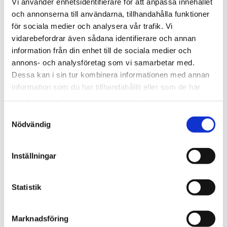
Vi använder enhetsidentifierare för att anpassa innehållet
NYHET
och annonserna till användarna, tillhandahålla funktioner
Lägg till i favoriter
Lägg t
för sociala medier och analysera vår trafik. Vi
vidarebefordrar även sådana identifierare och annan
information från din enhet till de sociala medier och
annons- och analysföretag som vi samarbetar med.
Dessa kan i sin tur kombinera informationen med annan
information som du har tillhandahållit eller som de har
samlat in när du har använt deras tjänster.
S
FröSticks till Papegoja med 
Papegojbur 160
Nödvändig
a
banan och kokos
Hög Kvalité
m
Nyttiga och ugnsbakade 
fröstänger för papegojor med 
t
Inställningar
smak av banan och kokos. 
99
kr
8 990
kr
y
Naturligt godis berikat med 
mineralrika snäckskal för en 
c
i lager
slutsåld
bättre hälsa.
k
Statistik
e
s
Andra köpte också
Marknadsföring
v