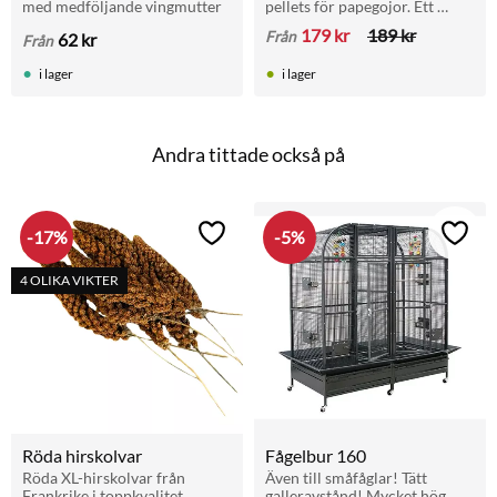
med medföljande vingmutter
pellets för papegojor. Ett 
perfekt underhållsfoder som 
179
kr
189
kr
Från
62
kr
Från
är ett komplett helfoder med 
alla näringsämnen.
i lager
i lager
Andra tittade också på
17
%
5
%
Lägg till i favoriter
Lägg t
4 OLIKA VIKTER
Röda hirskolvar
Fågelbur 160
Röda XL-hirskolvar från 
Även till småfåglar! Tätt 
Frankrike i toppkvalitet. 
galleravstånd! Mycket hög 