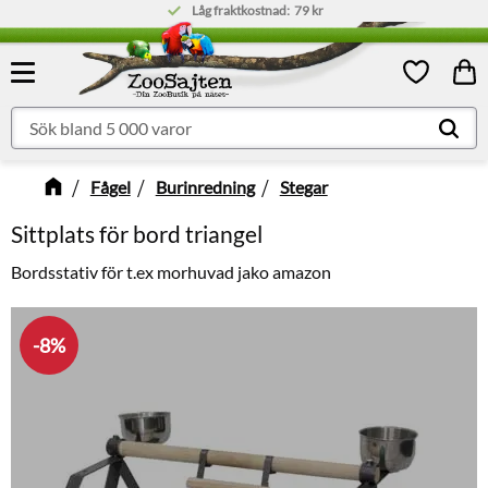
Låg fraktkostnad:
79 kr
Meny
Kund
Favoriter
Fågel
Burinredning
Stegar
Sittplats för bord triangel
Bordsstativ för t.ex morhuvad jako amazon
8
%