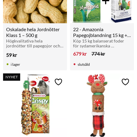
Oskalade hela Jordnötter 
22 - Amazonia 
Klass 1 – 500 g
Papegojblandning 15 kg + 
Parakit och Papegoj 
Högkvalitativa hela 
Köp 15 kg balanserat foder 
jordnötter till papegojor och 
för sydamerikanska 
Äggfoder 800g
stora fåglar. Perfekt som 
papegojor och få en 
679
kr
774
kr
59
kr
naturlig sysselsättning, 
förpackning Äggfoder 
mental stimulans och 
Parakiter och Papegojor på 
i lager
slutsåld
belöning.
köpet.
NYHET
Lägg till i favoriter
Lägg t