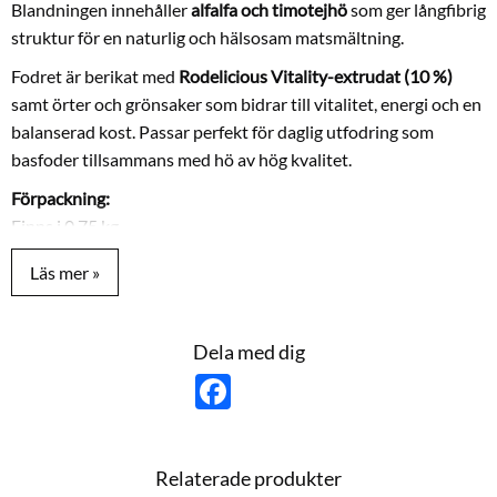
Blandningen innehåller
alfalfa och timotejhö
som ger långfibrig
struktur för en naturlig och hälsosam matsmältning.
Fodret är berikat med
Rodelicious Vitality-extrudat (10 %)
samt örter och grönsaker som bidrar till vitalitet, energi och en
balanserad kost. Passar perfekt för daglig utfodring som
basfoder tillsammans med hö av hög kvalitet.
Förpackning:
Finns i 0,75 kg.
Sammansättning:
Alfalfa (21 %), ärtflingor (10 %), solrosfrömjöl, vetekli,
timotejhö (6 %), majsflingor, havreskal, torkat äpple, alfalfa-
strå (3 %), rapsmjöl, ärtfibrer (2,6 %), sojabönsskal,
Dela med dig
majsstärkelse, extruderad majs, puffad majs, torkad
F
a
palsternacka (2 %), torkad morot (2 %), majs, sojamjöl,
c
extruderat vete, hö, puffat vete, solrosfrön, linfröolja,
e
b
kalciumkarbonat, sockerbetmelass, persilja (0,4 %),
o
Relaterade produkter
dikalciumfosfat, groblad (0,2 %), extruderat korn,
o