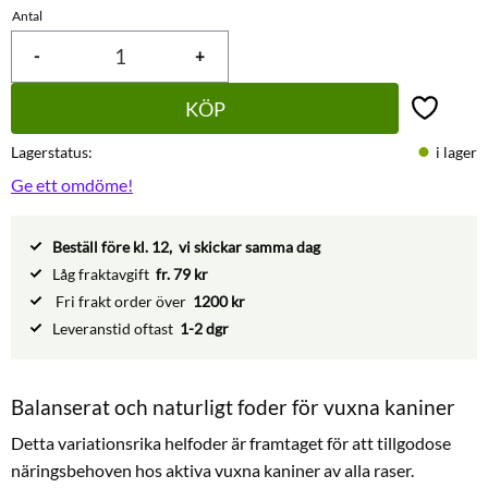
Antal
-
+
KÖP
Lägg till 
Lagerstatus
i lager
Ge ett omdöme!
Beställ före kl. 12, vi skickar samma dag
Låg fraktavgift
fr. 79 kr
Fri frakt order över
1200 kr
Leveranstid oftast
1-2 dgr
Balanserat och naturligt foder för vuxna kaniner
Detta variationsrika helfoder är framtaget för att tillgodose
näringsbehoven hos aktiva vuxna kaniner av alla raser.