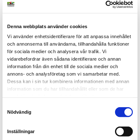
12
%
13
%
Lägg till i favoriter
Lägg t
Denna webbplats använder cookies
Vi använder enhetsidentifierare för att anpassa innehållet
och annonserna till användarna, tillhandahålla funktioner
för sociala medier och analysera vår trafik. Vi
vidarebefordrar även sådana identifierare och annan
information från din enhet till de sociala medier och
annons- och analysföretag som vi samarbetar med.
Dessa kan i sin tur kombinera informationen med annan
65 - Kanarieblandning 
61 - Papegojblandning 
information som du har tillhandahållit eller som de har
Light 20kg + Gratis 
Brilliant 15 kg + Parakit 
Äggfoder
och Papegoj Äggfoder 800g
Köp 20 kg Kanarieblandning 
Köp 20 kg smakrik 
samlat in när du har använt deras tjänster.
65 Light och få Äggfoder 
papegojblandning med chili 
kanarie fuktig på köpet. Ett 
och nypon och få en 
S
699
kr
794
kr
649
kr
744
kr
magert dietfoder med 85 % 
förpackning Äggfoder 
Nödvändig
a
kanariefrö, perfekt för 
Parakiter och Papegojor på 
i lager
i lager
lågsäsong och balan
köpet.
m
t
Inställningar
y