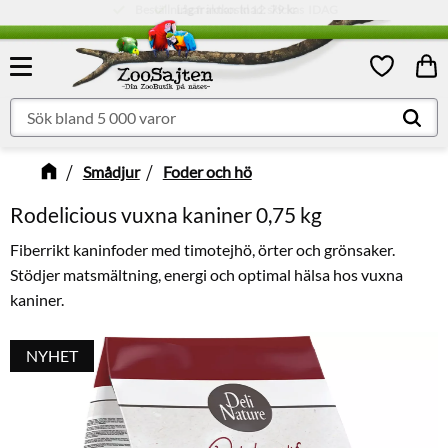
Låg fraktkostnad:
79 kr
Meny
Kund
Favoriter
Smådjur
Foder och hö
Rodelicious vuxna kaniner 0,75 kg
Fiberrikt kaninfoder med timotejhö, örter och grönsaker.
Stödjer matsmältning, energi och optimal hälsa hos vuxna
kaniner.
NYHET