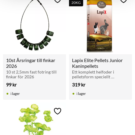
Lägg till i favoriter
Lägg t
20KG
10st Årsringar till finkar 
Lapix Elite Pellets Junior 
2026
Kaninpellets
10 st 2,5mm fast fotring till 
Ett komplett helfoder i 
finkar för 2026
pelletsform speciellt 
framtaget för unga kaniners 
99
kr
319
kr
unika behov under deras 
första tillväxtperiod.
i lager
i lager
Lägg till i favoriter