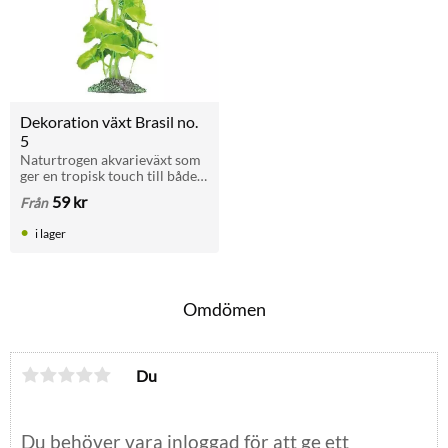
Dekoration växt Brasil no. 
5
Naturtrogen akvarieväxt som 
ger en tropisk touch till både 
söt- och saltvattensakvarium. 
59
kr
Från
Finns i storlek Small och 
Large.
i lager
Omdömen
Du