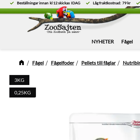
Beställningar innan
kl 12
skickas
IDAG
Låg fraktkostnad:
79 kr
NYHETER
Fågel
Fågel
Fågelfoder
Pellets till fåglar
Nutribir
3KG
0,25KG