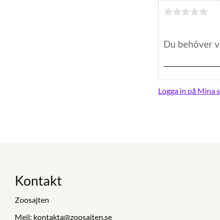
Logga in på Mina s
Kontakt
Zoosajten
Mejl:
kontakta@zoosajten.se