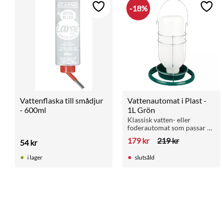
18
%
Lägg till i favoriter
Lägg 
Vattenflaska till smådjur 
Vattenautomat i Plast - 
- 600ml
1L Grön
Klassisk vatten- eller 
foderautomat som passar 
kanarier, finkar och andra 
179
kr
219
kr
54
kr
småfåglar.
i lager
slutsåld