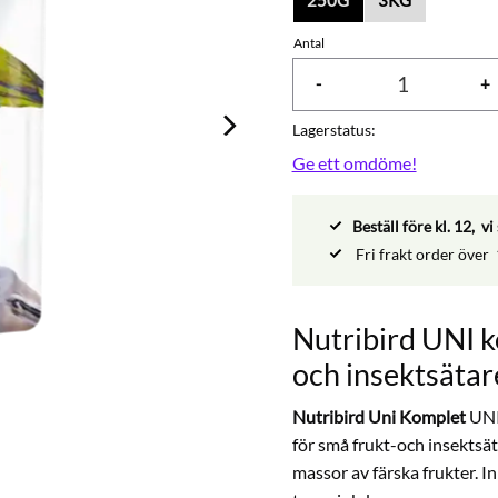
Antal
-
+
Lagerstatus
Ge ett omdöme!
Beställ före kl. 12, 
Fri frakt order över
Nutribird UNI k
och insektsätar
Nutribird Uni Komplet
UNI 
för små frukt-och insektsä
massor av färska frukter. I