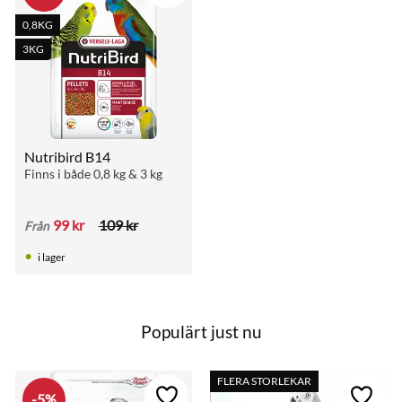
Vitamin K 3,50 mg / kg
0,8KG
Vitamin B1 8,50 mg / kg
3KG
Vitamin B2 19 mg / kg
Vitamin B3 24 mg / kg
Vitamin B6 7 mg / kg
Vitamin B12 0,04 mg / kg
Vitamin C 60 mg / kg
Nutribird B14
Vitamin PP 95 mg / kg
Finns i både 0,8 kg & 3 kg
Folsyra 1,80 mg / kg
Biotin 0,31 mg / kg
99
kr
109
kr
Från
Kolinklorid 725 mg / kg
i lager
E2 (jod) 2,50 mg / kg
E4 (koppar) 12 mg / kg
E5 (mangan) 120 mg / kg
E6 (zink) 115 mg / kg
Populärt just nu
E8 (selen) 0,34 mg / kg
Färgämne (n)
FLERA STORLEKAR
Antioxidant (er)
5
%