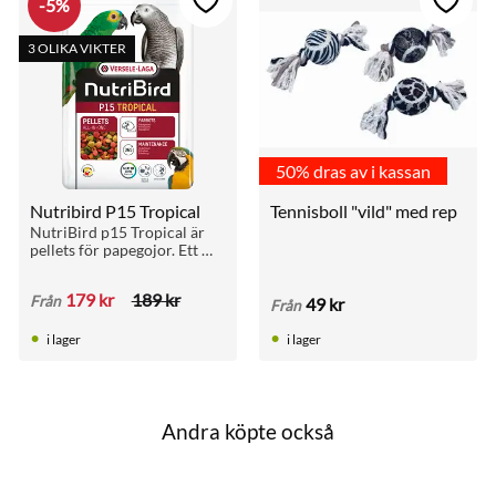
5
%
till i favoriter
Lägg till i favoriter
Lägg ti
3 OLIKA VIKTER
50% dras av i kassan
Nutribird P15 Tropical
Tennisboll "vild" med rep
NutriBird p15 Tropical är 
pellets för papegojor. Ett 
perfekt underhållsfoder 
som är ett komplett 
179
kr
189
kr
Från
49
kr
helfoder med alla 
Från
näringsämnen.
i lager
i lager
Andra köpte också