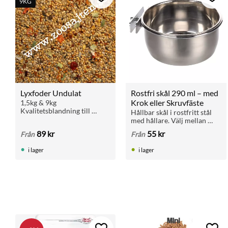
Lägg till i favoriter
Lägg 
9KG
Lyxfoder Undulat
Rostfri skål 290 ml – med 
Krok eller Skruvfäste
1,5kg & 9kg 
Kvalitetsblandning till 
Hållbar skål i rostfritt stål 
undulater och gräsparakiter 
med hållare. Välj mellan 
med de allra bästa 
krok eller skruv för fäste i 
89
kr
55
kr
Från
Från
ingredienser och "extra 
galler. Hygienisk, vattentålig 
allt"!
och tål maskindisk.
i lager
i lager