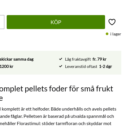
KÖP
Lägg till 
i lager
vi skickar samma dag
Låg fraktavgift
fr. 79 kr
1200 kr
Leveranstid oftast
1-2 dgr
omplet pellets foder för små frukt
e
komplett är ett helfoder. Både underhålls och avels pellets
tande fåglar. Pelletsen är baserad på utvalda spannmål och
nnehåller Florastimul: stöder tarmfloran och skyddar mot