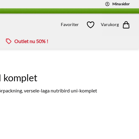
Mina sidor
Kundvagn
Favoriter
Favoriter
Varukorg
Outlet nu 50% !
I komplet
förpackning, versele-laga nutribird uni-komplet