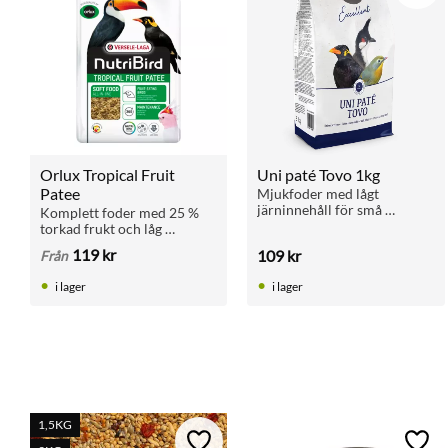
Orlux Tropical Fruit 
Uni paté Tovo 1kg
Patee
Mjukfoder med lågt 
järninnehåll för små 
Komplett foder med 25 % 
fruktätande fåglar som 
torkad frukt och låg 
mynah, bulbyl och pekin. 
järnhalt. Passar mynahs, 
119
kr
109
kr
Från
100 % färdigt att servera, 
beostare och andra 
med god smak.
fruktätande fåglar.
i lager
i lager
1,5KG