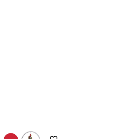
ll i favoriter
akt
rsprung