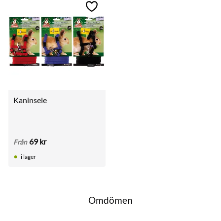
till i favoriter
Lägg till i favoriter
Kaninsele
69
kr
Från
i lager
Omdömen