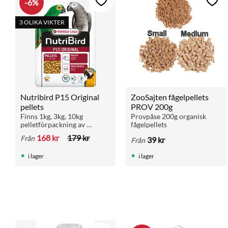
6
%
Lägg till i favoriter
Lägg 
3 OLIKA VIKTER
Nutribird P15 Original 
ZooSajten fågelpellets 
pellets
PROV 200g
Finns 1kg, 3kg, 10kg 
Provpåse 200g organisk 
pelletförpackning av 
fågelpellets
Nutribird P15 Original
168
kr
179
kr
Från
39
kr
Från
i lager
i lager