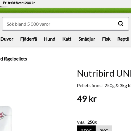
Fri frakt över
1200 kr
Duvor
Fjäderfä
Hund
Katt
Smådjur
Fisk
Reptil
d fågelpellets
Nutribird UN
Pellets finns i 250g & 3kg 
49
kr
Vikt :
250g
250G
3KG