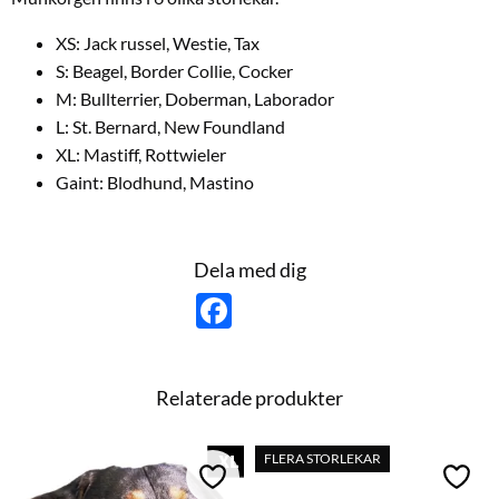
XS: Jack russel, Westie, Tax
S: Beagel, Border Collie, Cocker
M: Bullterrier, Doberman, Laborador
L: St. Bernard, New Foundland
XL: Mastiff, Rottwieler
Gaint: Blodhund, Mastino
Dela med dig
F
a
c
e
b
o
Relaterade produkter
o
k
FLERA STORLEKAR
Lägg till i favoriter
Lägg t