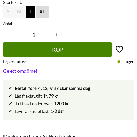
Storlek :
L
S
M
L
XL
Antal
-
+
KÖP
Lägg till 
Lagerstatus
i lager
Ge ett omdöme!
Beställ före kl. 12, vi skickar samma dag
Låg fraktavgift
fr. 79 kr
Fri frakt order över
1200 kr
Leveranstid oftast
1-2 dgr
Munkorgen finns i 6 olika storlekar.