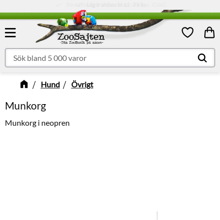
Låg fraktkostnad:
79 kr
Meny
Kund
Favoriter
Hund
Övrigt
Munkorg
Munkorg i neopren