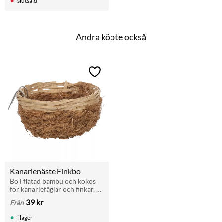
slutsåld
Andra köpte också
Lägg till i favoriter
Kanarienäste Finkbo
Bo i flätad bambu och kokos 
för kanariefåglar och finkar. 
Håller värmen och 
39
kr
Från
absorberar fukt.
i lager