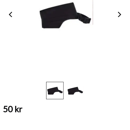
50
kr