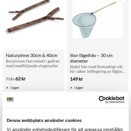
Naturpinne 30cm & 40cm
Stor fågelhåv – 30 cm 
diameter
Burpinnen fäst enkelt i gallret 
med medföljande vingmutter
Stabil håv med finmaskigt nät 
för säker infångning av fåglar. 
Perfekt vid hantering i bur 
62
kr
149
kr
Från
eller voljär.
i lager
i lager
1,1KG
Lägg till i favoriter
15KG
Denna webbplats använder cookies
Vi använder enhetsidentifierare för att anpassa innehållet