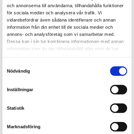
och annonserna till användarna, tillhandahålla funktioner
för sociala medier och analysera vår trafik. Vi
vidarebefordrar även sådana identifierare och annan
information från din enhet till de sociala medier och
64 - Papegojblandning 
annons- och analysföretag som vi samarbetar med.
med Frukt
Dessa kan i sin tur kombinera informationen med annan
Lyxig papegojblandning med 
information som du har tillhandahållit eller som de har
mycket frukt. Ingen majs eller 
hela jordnötter. För alla 
samlat in när du har använt deras tjänster.
95
kr
Från
papegojor.
S
i lager
Nödvändig
a
m
t
Andra tittade också på
Inställningar
y
c
k
Statistik
Lägg till i favoriter
Lägg t
e
s
Marknadsföring
v