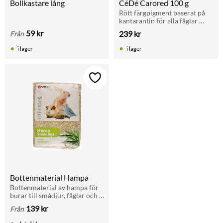
Bollkastare lång
CéDé Carored 100 g
Rött färgpigment baserat på 
kantarantin för alla fåglar 
med rödfaktor. Stimulerar en 
59
kr
239
kr
Från
intensiv röd färg på 
fjäderdräkten.
i lager
i lager
Lägg till i favoriter
Bottenmaterial Hampa
Bottenmaterial av hampa för 
burar till smådjur, fåglar och 
reptiler. Absorberar snabbt 
139
kr
Från
urin och minskar lukt. 
Antibakteriellt naturmaterial.