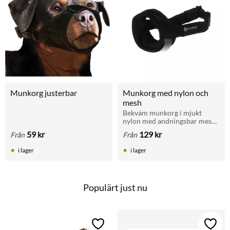
Munkorg justerbar
Munkorg med nylon och 
mesh
Bekväm munkorg i mjukt 
nylon med andningsbar mesh. 
Perfekt för promenader och 
59
kr
129
kr
Från
Från
träning.
i lager
i lager
Populärt just nu
Lägg till i favoriter
Lägg t