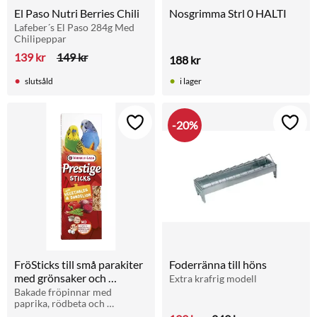
El Paso Nutri Berries Chili
Nosgrimma Strl 0 HALTI
Lafeber´s El Paso 284g Med 
Chilipeppar
139
kr
149
kr
188
kr
slutsåld
i lager
20
%
Lägg till i favoriter
Lägg t
FröSticks till små parakiter 
Foderränna till höns
med grönsaker och 
Extra krafrig modell
maskros
Bakade fröpinnar med 
paprika, rödbeta och 
maskrosblad för små 