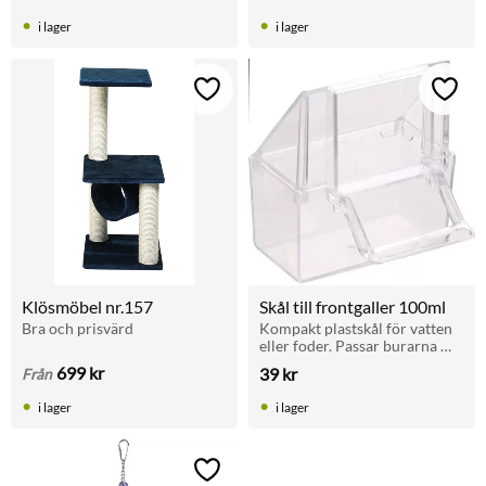
i lager
i lager
Lägg till i favoriter
Lägg t
Klösmöbel nr.157
Skål till frontgaller 100ml
Bra och prisvärd
Kompakt plastskål för vatten 
eller foder. Passar burarna 
Dolak och Jambi. Enkel att 
699
kr
39
kr
Från
fästa i frontgaller.
i lager
i lager
Lägg till i favoriter