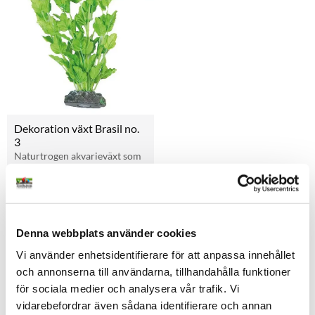
Dekoration växt Brasil no. 
3
Naturtrogen akvarieväxt som 
ger en tropisk touch till både 
söt- och saltvattensakvarium. 
59
kr
Från
Finns i storlek Small och 
Large.
i lager
Denna webbplats använder cookies
Vi använder enhetsidentifierare för att anpassa innehållet
Andra tittade också på
och annonserna till användarna, tillhandahålla funktioner
för sociala medier och analysera vår trafik. Vi
vidarebefordrar även sådana identifierare och annan
33
%