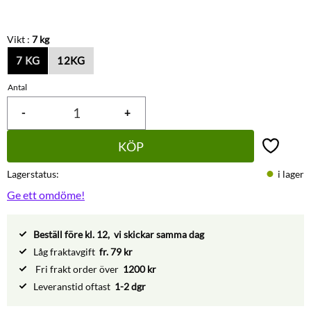
Vikt :
7 kg
7 KG
12KG
Antal
-
+
KÖP
Lägg till 
Lagerstatus
i lager
Ge ett omdöme!
Beställ före kl. 12, vi skickar samma dag
Låg fraktavgift
fr. 79 kr
Fri frakt order över
1200 kr
Leveranstid oftast
1-2 dgr