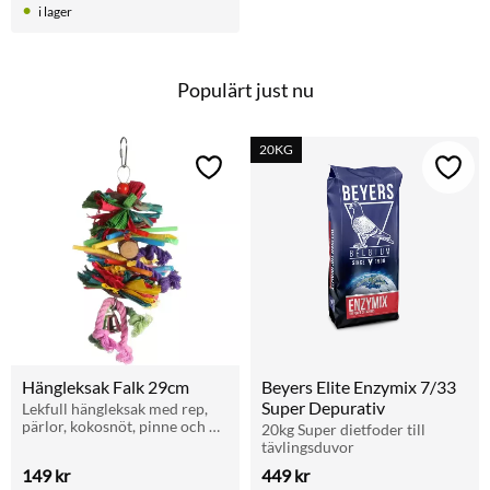
i lager
Populärt just nu
20KG
Lägg till i favoriter
Lägg t
Hängleksak Falk 29cm
Beyers Elite Enzymix 7/33 
Super Depurativ
Lekfull hängleksak med rep, 
pärlor, kokosnöt, pinne och 
20kg Super dietfoder till 
klocka. För undulater och 
tävlingsduvor
parakiter.
149
kr
449
kr