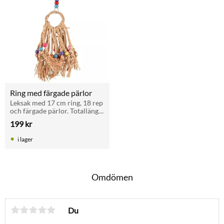
Ring med färgade pärlor
Leksak med 17 cm ring, 18 rep 
och färgade pärlor. Totallängd 
39 cm. För papegojor och 
199
kr
parakiter. Perfekt för lek, 
klättring och aktivering.
i lager
Omdömen
Du