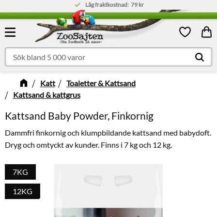
Låg fraktkostnad:
79 kr
Meny
Kund
Favoriter
Katt
Toaletter & Kattsand
Kattsand & kattgrus
Kattsand Baby Powder, Finkornig
Dammfri finkornig och klumpbildande kattsand med babydoft.
Dryg och omtyckt av kunder. Finns i 7 kg och 12 kg.
7KG
12KG