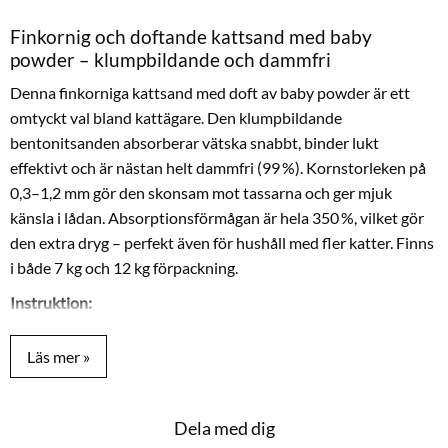
Finkornig och doftande kattsand med baby
powder – klumpbildande och dammfri
Denna finkorniga kattsand med doft av baby powder är ett
omtyckt val bland kattägare. Den klumpbildande
bentonitsanden absorberar vätska snabbt, binder lukt
effektivt och är nästan helt dammfri (99 %). Kornstorleken på
0,3–1,2 mm gör den skonsam mot tassarna och ger mjuk
känsla i lådan. Absorptionsförmågan är hela 350 %, vilket gör
den extra dryg – perfekt även för hushåll med fler katter. Finns
i både 7 kg och 12 kg förpackning.
Instruktion:
Fyll kattlådan med ca 10 cm kattsand. Ta dagligen bort klumpar
med en skopa och fyll på med ny sand vid behov.
Dela med dig