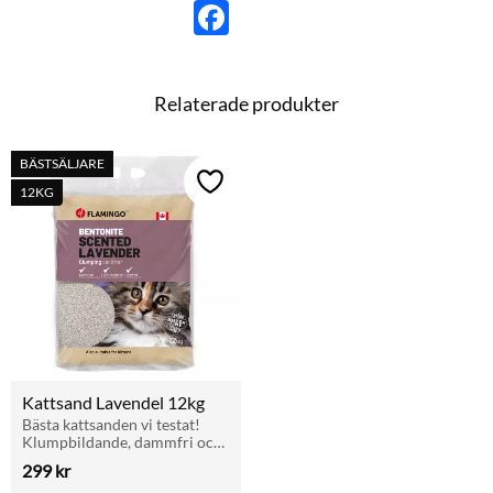
F
a
c
e
b
o
Relaterade produkter
o
k
BÄSTSÄLJARE
Lägg till i favoriter
12KG
Kattsand Lavendel 12kg
Bästa kattsanden vi testat! 
Klumpbildande, dammfri och 
dryg med lavendeldoft. 12 kg 
299
kr
räcker upp till 90 dagar.