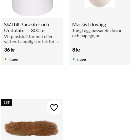
Skål till Parakiter och 
Massivt duvägg
Undulater – 300 ml
Tungt ägg passande duvor 
och papegojor
Vit plastskål för mat eller 
vatten. Lämplig storlek för 
undulater och parakiter. 
36
kr
8
kr
Rymmer 300 ml.
i lager
i lager
1ST
ll i favoriter
Lägg till i favoriter