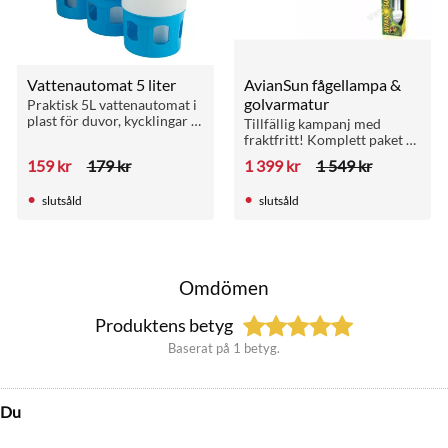
Vattenautomat 5 liter
AvianSun fågellampa & 
golvarmatur
Praktisk 5L vattenautomat i 
plast för duvor, kycklingar 
Tillfällig kampanj med 
och vaktlar. Stabil, lätt att 
fraktfritt! Komplett paket 
bära med toppögla och 
med AvianSun UV-lampa 
159
kr
179
kr
1 399
kr
1 549
kr
vridlåsning.
och golvarmatur med 
reflektor för optimal 
slutsåld
slutsåld
ljuseffekt.
Omdömen
Produktens betyg
Baserat på 1 betyg.
Du