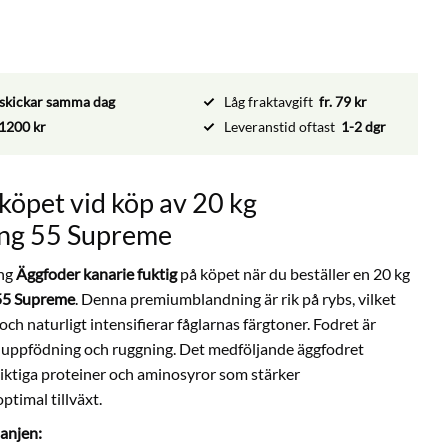
vi skickar samma dag
Låg fraktavgift
fr. 79 kr
1200 kr
Leveranstid oftast
1-2 dgr
köpet vid köp av 20 kg
ng 55 Supreme
ing
Äggfoder kanarie fuktig
på köpet när du beställer en 20 kg
55 Supreme
. Denna premiumblandning är rik på rybs, vilket
och naturligt intensifierar fåglarnas färgtoner. Fodret är
l, uppfödning och ruggning. Det medföljande äggfodret
ktiga proteiner och aminosyror som stärker
timal tillväxt.
anjen: