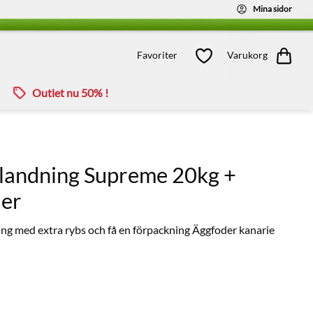
Mina sidor
Kundvagn
Favoriter
Favoriter
Varukorg
Outlet nu 50% !
blandning Supreme 20kg +
der
g med extra rybs och få en förpackning Äggfoder kanarie
ie pris: