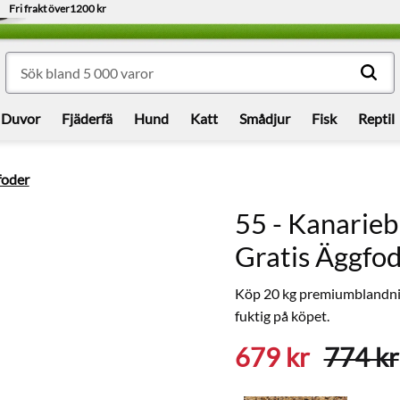
Fri frakt över
1200 kr
Duvor
Fjäderfä
Hund
Katt
Smådjur
Fisk
Reptil
foder
55 - Kanarie
Gratis Äggfo
Köp 20 kg premiumblandnin
fuktig på köpet.
Nedsatt pris:
Ordinar
679
kr
774
kr