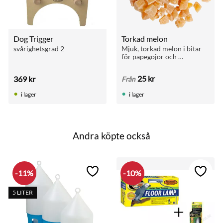
Dog Trigger
Torkad melon
svårighetsgrad 2
Mjuk, torkad melon i bitar 
för papegojor och 
fruktälskande fåglar. 
Naturligt söt och 
25
kr
369
kr
Från
aptitretande.
i lager
i lager
Andra köpte också
11
%
10
%
till i favoriter
Lägg till i favoriter
Lägg ti
5 LITER