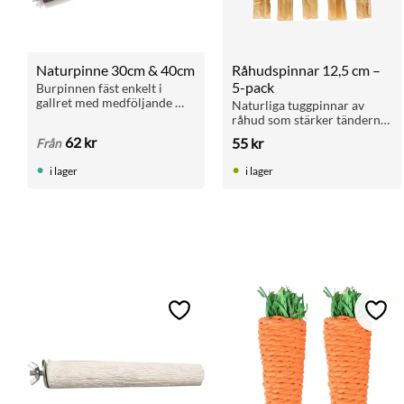
Naturpinne 30cm & 40cm
Råhudspinnar 12,5 cm – 
5-pack
Burpinnen fäst enkelt i 
gallret med medföljande 
Naturliga tuggpinnar av 
vingmutter
råhud som stärker tänderna 
och ger sysselsättning. 
62
kr
55
kr
Från
Passar de flesta hundar.
i lager
i lager
Lägg till i favoriter
Lägg 