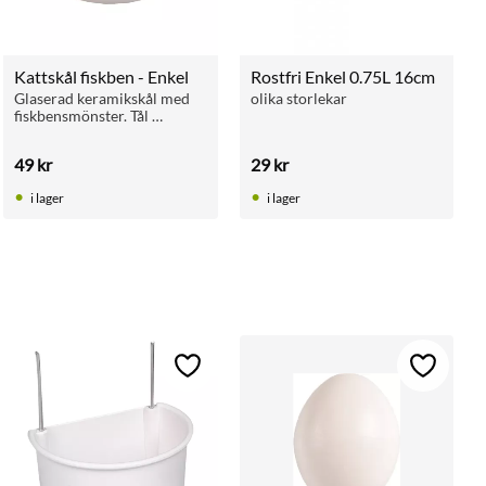
Kattskål fiskben - Enkel
Rostfri Enkel 0.75L 16cm
Glaserad keramikskål med 
olika storlekar
fiskbensmönster. Tål 
maskindisk. Rymmer 375 ml.
49
kr
29
kr
i lager
i lager
ll i favoriter
Lägg till i favoriter
Lägg till 