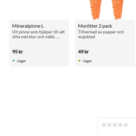
Mineralpinne L
Morötter 2 pack
Vit pinne som hjälper till att 
Tillverkad av papper och 
slita ned klor och näbb. 
majsblad
Passar parakiter och 
papegojor.
95
kr
49
kr
i lager
i lager