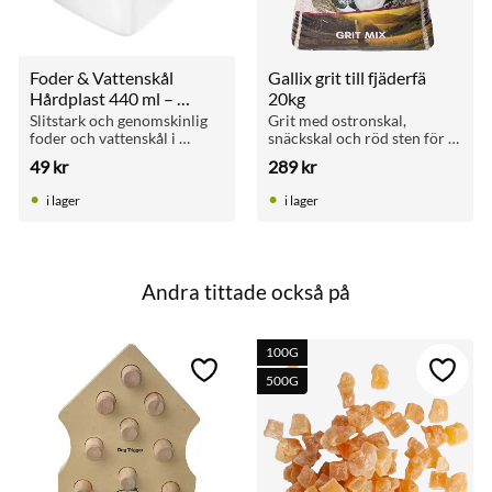
Foder & Vattenskål 
Gallix grit till fjäderfä 
Hårdplast 440 ml – 
20kg
Transparent
Slitstark och genomskinlig 
Grit med ostronskal, 
foder och vattenskål i 
snäckskal och röd sten för 
hårdplast med 
höns, kalkoner och gäss. 
49
kr
289
kr
monteringsvingar. Passar 
Förbättrar matsmältningen 
som original i många äldre 
och tillför viktiga mineraler 
i lager
i lager
papegojburar.
och kalcium.
Andra tittade också på
100G
till i favoriter
Lägg till i favoriter
Lägg ti
500G