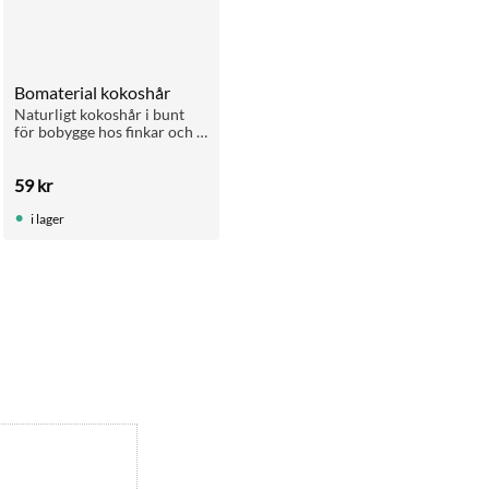
Bomaterial kokoshår
Naturligt kokoshår i bunt 
för bobygge hos finkar och 
kanariefåglar. Ger struktur i 
boet. Förpackning: ca 200–
59
kr
250 g.
i lager