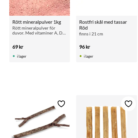
Rött mineralpulver 1kg
Rostfri skål med tassar 
Röd
Rött mineralpulver för 
duvor. Med vitaminer A, D3, 
finns i 21 cm
B-komplex och E. Innehåller 
25 % kalcium. För starka 
69
kr
96
kr
ben och god allmänhälsa.
i lager
i lager
Lägg till i favoriter
Lägg 