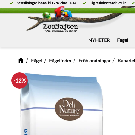
Beställningar innan
kl 12
skickas
IDAG
Låg fraktkostnad:
79 kr
NYHETER
Fågel
Fågel
Fågelfoder
Fröblandningar
Kanarie
12
%