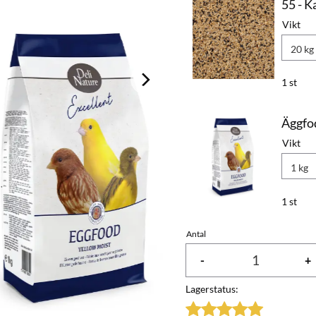
55 - 
Vikt
1 st
Äggfod
Vikt
1 st
Antal
-
+
Lagerstatus