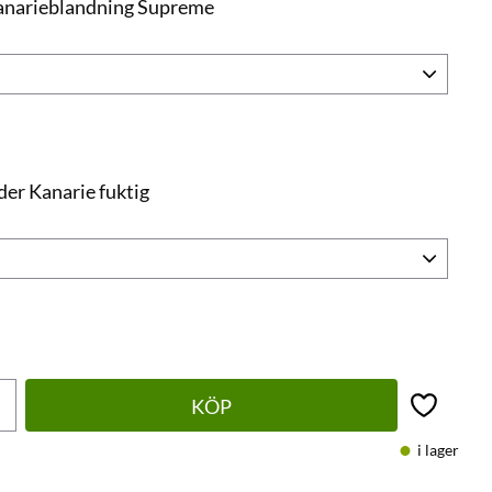
Kanarieblandning Supreme
er Kanarie fuktig
KÖP
Lägg till 
i lager