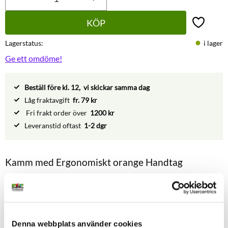
KÖP
Lägg till 
Lagerstatus
i lager
Ge ett omdöme!
Beställ före kl. 12, vi skickar samma dag
Låg fraktavgift
fr. 79 kr
Fri frakt order över
1200 kr
Leveranstid oftast
1-2 dgr
Kamm med Ergonomiskt orange Handtag
Kamm med 29 tänder, perfekt för hundar och katter med långt
eller tunt hår. Ergonomiskt handtag för bekväm användning,
även för känsliga djur.
Denna webbplats använder cookies