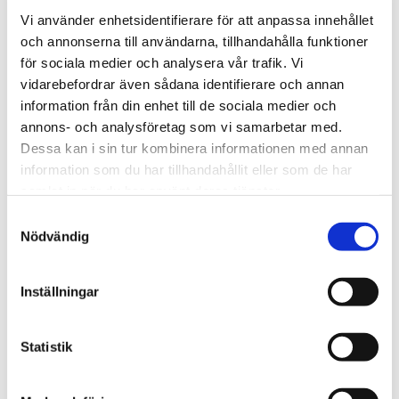
Dela med dig
Vi använder enhetsidentifierare för att anpassa innehållet
F
och annonserna till användarna, tillhandahålla funktioner
a
för sociala medier och analysera vår trafik. Vi
c
e
vidarebefordrar även sådana identifierare och annan
b
information från din enhet till de sociala medier och
o
Andra köpte också
o
annons- och analysföretag som vi samarbetar med.
k
Dessa kan i sin tur kombinera informationen med annan
1KG
information som du har tillhandahållit eller som de har
Lägg till i favoriter
samlat in när du har använt deras tjänster.
S
Nödvändig
a
m
t
Inställningar
y
c
k
Statistik
Uni paté Tovo 1kg
e
Mjukfoder med lågt 
s
järninnehåll för små 