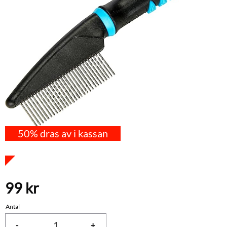
50% dras av i kassan
99
kr
Antal
-
+