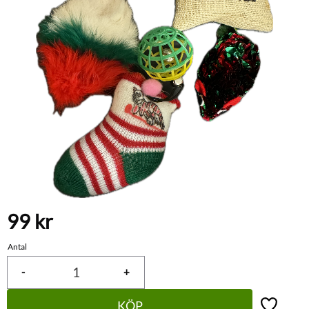
99
kr
Antal
-
+
KÖP