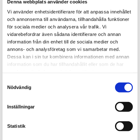
Denna webbplats använder cookies
Vi använder enhetsidentifierare för att anpassa innehållet
Dela med dig
och annonserna till användarna, tillhandahålla funktioner
F
a
för sociala medier och analysera vår trafik. Vi
c
vidarebefordrar även sådana identifierare och annan
e
b
information från din enhet till de sociala medier och
o
Relaterade produkter
annons- och analysföretag som vi samarbetar med.
o
k
Dessa kan i sin tur kombinera informationen med annan
information som du har tillhandahållit eller som de har
samlat in när du har använt deras tjänster.
23
%
Lägg till i favoriter
S
Nödvändig
a
m
t
Inställningar
y
c
k
Statistik
Adventskalender till Katt
e
Festlig adventskalender för 