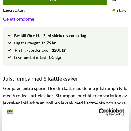
Lägg till 
Lagerstatus
i lager
Ge ett omdöme!
Beställ före kl. 12, vi skickar samma dag
Låg fraktavgift
fr. 79 kr
Fri frakt order över
1200 kr
Leveranstid oftast
1-2 dgr
Julstrumpa med 5 kattleksaker
Gör julen extra speciell för din katt med denna julstrumpa fylld
med 5 roliga kattleksaker! Strumpan innehåller en variation av
leksaker, inklusive en boll, en leksak med kattmynta och andra
spännande favoriter. Perfekt för att underhålla och aktivera
din katt under julhelgen. En uppskattad present som sprider
glädje och lek i hela hemmet.