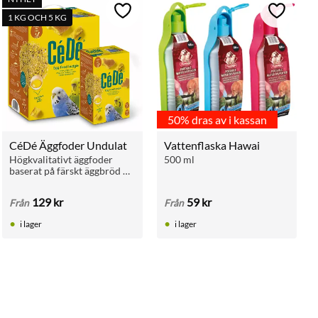
ll i favoriter
Lägg till i favoriter
Lägg till 
1 KG OCH 5 KG
50% dras av i kassan
CéDé Äggfoder Undulat
Vattenflaska Hawai
Högkvalitativt äggfoder 
500 ml
baserat på färskt äggbröd 
för alla undulater. Stöttar 
fåglarna under häckning, 
129
kr
59
kr
Från
Från
ruggning och vila. Finns i 1 
kg och 5 kg.
i lager
i lager