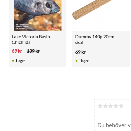
Lake Victoria Basin 
Dummy 140g 20cm
Chichlids
sisal
69
kr
139
kr
69
kr
i lager
i lager