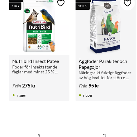
Lägg till i favoriter
Lägg 
1KG
10KG
Nutribird Insect Patee
Äggfoder Parakiter och 
Papegojor
Foder för insektsätande 
fåglar med minst 25 % 
Näringsrikt fuktigt äggfoder 
ryggradslösa djur varav 
av hög kvalitet för större 
18,3 % insekter och 6,7 % 
parakiter och papegojor. 
275
kr
95
kr
Från
Från
blötdjur och kräftdjur, 
Innehåller frukt och 
inklusive myrägg
animaliskt protein.
i lager
i lager