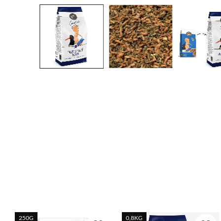
250G
0,8KG