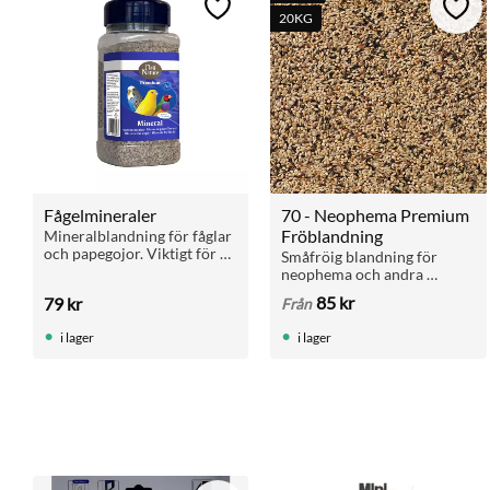
Lägg till i favoriter
Lägg 
20KG
Fågelmineraler
70 - Neophema Premium 
Fröblandning
Mineralblandning för fåglar 
och papegojor. Viktigt för 
Småfröig blandning för 
äggbildning, starkt skelett 
neophema och andra 
och god hälsa. 660 g dryg 
gräsparakiter. Helt utan 
85
kr
79
kr
Från
förpackning.
solrosfrö. Finns i 1,5 kg påse 
och 20 kg säck.
i lager
i lager