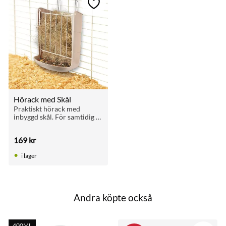
till i favoriter
Lägg till i favoriter
Hörack med Skål
Praktiskt hörack med 
inbyggd skål. För samtidig 
utfodring med hö och 
pellets till smådjur.
169
kr
i lager
Andra köpte också
400ML