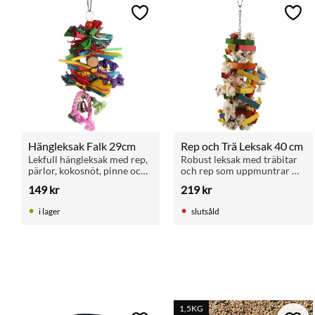
Lägg till i favoriter
Lägg 
Hängleksak Falk 29cm
Rep och Trä Leksak 40 cm
Lekfull hängleksak med rep, 
Robust leksak med träbitar 
pärlor, kokosnöt, pinne och 
och rep som uppmuntrar 
klocka. För undulater och 
till klättring och tugg hos 
149
kr
219
kr
parakiter.
medelstora fåglar.
i lager
slutsåld
1,5KG