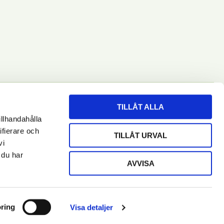
TILLÅT ALLA
illhandahålla
ifierare och
RENUMERERA
TILLÅT URVAL
vi
 du har
AVVISA
ring
Visa detaljer