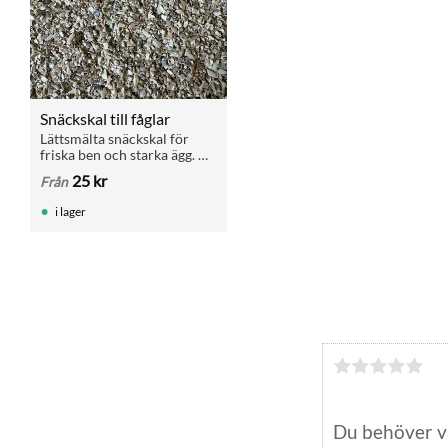
Snäckskal till fåglar
Lättsmälta snäckskal för 
friska ben och starka ägg. 
Viktigt tillskott för alla 
25
kr
Från
fåglar. Finns i 400 g, 1 kg 
och 25 kg säck.
i lager