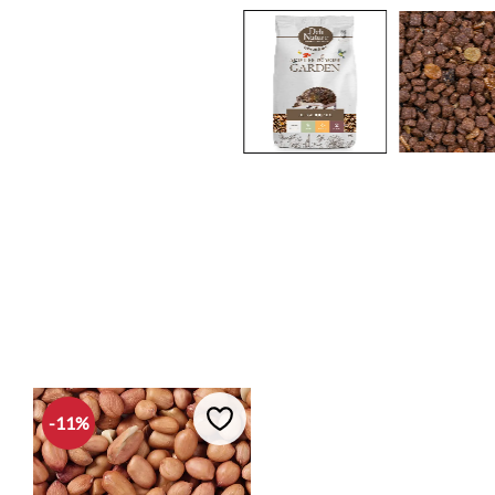
11
%
Lägg till i favoriter