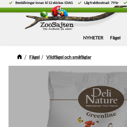
Beställningar innan
kl 12
skickas
IDAG
Låg fraktkostnad:
79 kr
NYHETER
Fågel
Fågel
Vildfågel och småfåglar