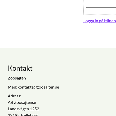
Logga in på Mina s
Kontakt
Zoosajten
Mejl:
kontakta@zoosajten.se
Adress:
AB Zoosajtense
Landsvägen 1252
23195 Trelleborg