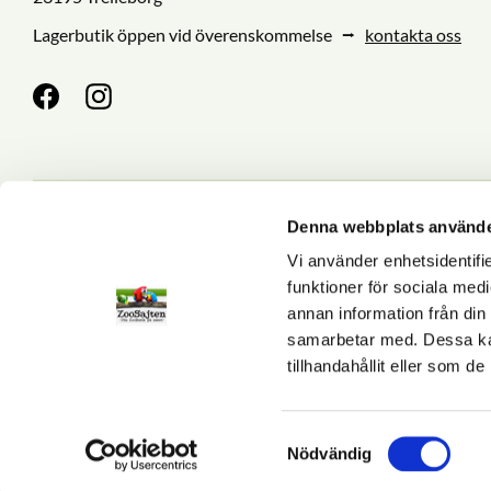
Lagerbutik öppen vid överenskommelse ⭢
kontakta oss
Denna webbplats använde
Nyhetsbrev
Vi använder enhetsidentifie
funktioner för sociala medi
annan information från din
Dina personuppgifter behan
samarbetar med. Dessa kan
tillhandahållit eller som d
S
Nödvändig
a