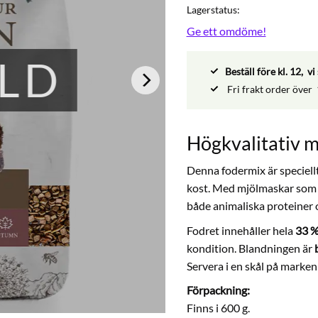
Lagerstatus
Ge ett omdöme!
LD
Beställ före kl. 12, 
Fri frakt order över
Högkvalitativ m
Denna fodermix är speciellt
kost. Med mjölmaskar som p
både animaliska proteiner o
Fodret innehåller hela
33 %
kondition. Blandningen är
Servera i en skål på marken
Förpackning:
Finns i 600 g.