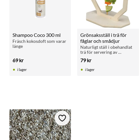
​Shampoo Coco 300 ml
Grönsaksställ i trä för 
fåglar och smådjur
Fräsch kokosdoft som varar 
länge
Naturligt ställ i obehandlat 
trä för servering av 
grönsaker och blad. 
69
kr
79
kr
Aktiverar och stimulerar 
både fåglar och smådjur.
i lager
i lager
Lägg till i favoriter