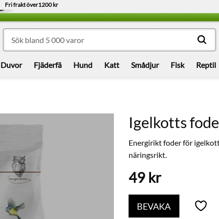
Fri frakt över
1200 kr
Duvor
Fjäderfä
Hund
Katt
Smådjur
Fisk
Reptil
Igelkotts fod
Energirikt foder för igelko
näringsrikt.
49
kr
BEVAKA
Lägg t