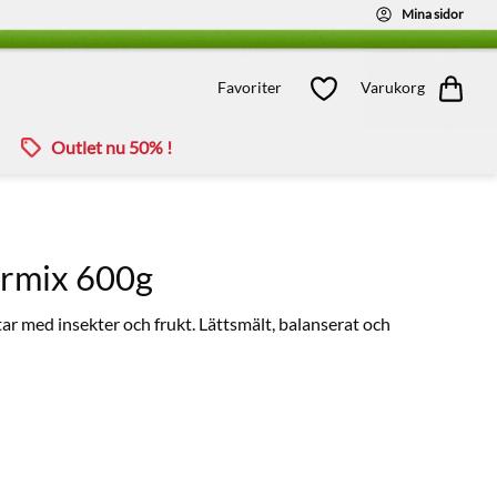
Mina sidor
Kundvagn
Favoriter
Favoriter
Varukorg
Outlet nu 50% !
ermix 600g
ttar med insekter och frukt. Lättsmält, balanserat och
ill i favoriter