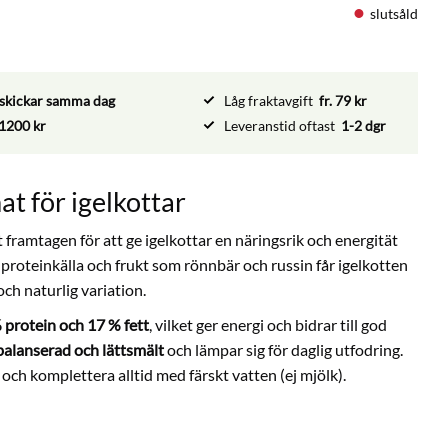
slutsåld
vi skickar samma dag
Låg fraktavgift
fr. 79 kr
1200 kr
Leveranstid oftast
1-2 dgr
at för igelkottar
 framtagen för att ge igelkottar en näringsrik och energität
roteinkälla och frukt som rönnbär och russin får igelkotten
ch naturlig variation.
 protein och 17 % fett
, vilket ger energi och bidrar till god
balanserad och lättsmält
och lämpar sig för daglig utfodring.
 och komplettera alltid med färskt vatten (ej mjölk).