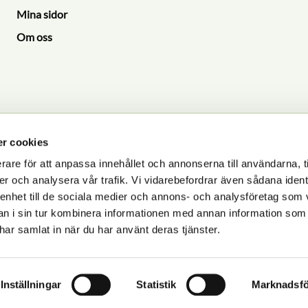
Mina sidor
Om oss
r cookies
rare för att anpassa innehållet och annonserna till användarna, t
er och analysera vår trafik. Vi vidarebefordrar även sådana ident
P
 enhet till de sociala medier och annons- och analysföretag som 
dlas i enlighet med vår
integritetspolicy
.
 i sin tur kombinera informationen med annan information som
e har samlat in när du har använt deras tjänster.
Inställningar
Statistik
Marknadsfö
© 2025 Zoosajten.se