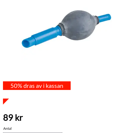
50% dras av i kassan
89
kr
Antal