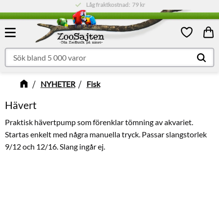
Låg fraktkostnad:
79 kr
Meny
Kund
Favoriter
NYHETER
Fisk
Hävert
Praktisk hävertpump som förenklar tömning av akvariet.
Startas enkelt med några manuella tryck. Passar slangstorlek
9/12 och 12/16. Slang ingår ej.