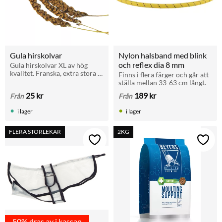
Gula hirskolvar
Nylon halsband med blink 
och reflex dia 8 mm
Gula hirskolvar XL av hög 
kvalitet. Franska, extra stora 
Finns i flera färger och går att 
och mycket omtyckta av både 
ställa mellan 33-63 cm långt.
småfåglar och papegojor. Bra 
25
kr
189
kr
Från
Från
som sysselsättning.
i lager
i lager
FLERA STORLEKAR
2KG
Lägg till i favoriter
Lägg t
50% dras av i kassan