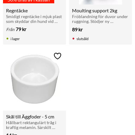
Regntäcke
Moulting support 2kg
Smidigt regntäcke i mjuk plast 
Fröblandning för duvor under 
som skyddar din hund vid 
ruggning. Stödjer ny 
regn utan att dölja selen eller 
fjäderväxt och fjäderkvalitet. 
79
kr
89
kr
Från
pälsen.
Rik på fett och protein. Ges 
dagligen under ruggnings 
i lager
slutsåld
säsong.
Lägg till i favoriter
Skål till Äggfoder - 5 cm
Hållbart rektangulärt tråg i 
kraftig melamin. Särskilt 
anpassat för äggfoder till 