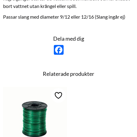
bort vattnet utan krångel eller spill.
Passar slang med diameter 9/12 eller 12/16 (Slang ingår ej)
Dela med dig
F
a
c
e
b
o
Relaterade produkter
o
k
Lägg till i favoriter