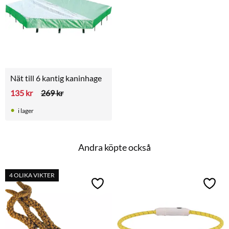
Nät till 6 kantig kaninhage
135
kr
269
kr
i lager
Andra köpte också
4 OLIKA VIKTER
Lägg till i favoriter
Lägg t