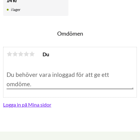
14
kr
mindre fåglar. Hygienisk och 
mycket lätt att rengöra.
i lager
Omdömen
Du
Logga in på Mina sidor