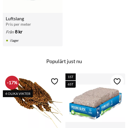
Luftslang
Pris per meter
8
kr
Från
i lager
Populärt just nu
1ST
17
%
Lägg till i favoriter
Lägg t
6ST
4 OLIKA VIKTER