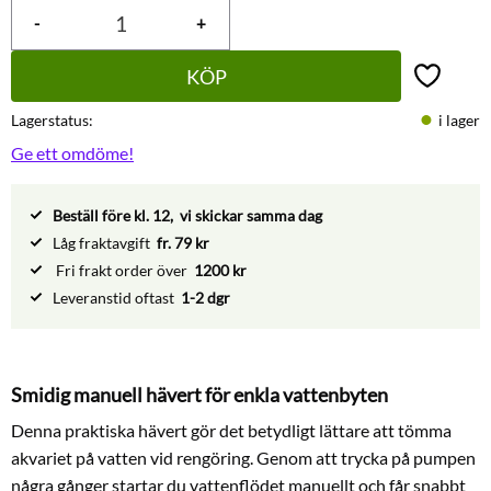
-
+
KÖP
Lägg till 
Lagerstatus
i lager
Ge ett omdöme!
Beställ före kl. 12, vi skickar samma dag
Låg fraktavgift
fr. 79 kr
Fri frakt order över
1200 kr
Leveranstid oftast
1-2 dgr
Smidig manuell hävert för enkla vattenbyten
Denna praktiska hävert gör det betydligt lättare att tömma
akvariet på vatten vid rengöring. Genom att trycka på pumpen
några gånger startar du vattenflödet manuellt och får snabbt