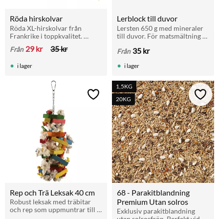
Röda hirskolvar
Lerblock till duvor
Röda XL-hirskolvar från 
Lersten 650 g med mineraler 
Frankrike i toppkvalitet. 
till duvor. För matsmältning 
Passar allt från fink till ara. 
och hälsa. Passar brevduvor, 
29
kr
35
kr
Från
35
kr
Från
Utmärkt vid häckning och 
rasduvor och andra fåglar. 
som stimulerande aktivering.
Finns även i storpack 5+1.
i lager
i lager
1,5KG
Lägg till i favoriter
Lägg t
20KG
Rep och Trä Leksak 40 cm
68 - Parakitblandning 
Premium Utan solros
Robust leksak med träbitar 
och rep som uppmuntrar till 
Exklusiv parakitblandning 
klättring och tugg hos 
utan solrosfrön. Perfekt vid 