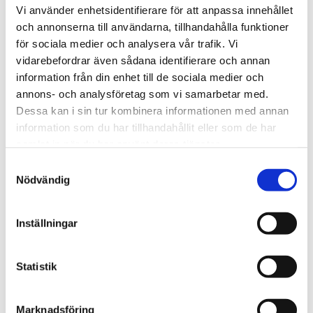
och vaktlar. Stabil, lätt att 
brev- och rasduvor. Främjar 
Vi använder enhetsidentifierare för att anpassa innehållet
bära med toppögla och 
matsmältning och hälsa. Ska 
159
kr
179
kr
499
kr
vridlåsning.
och annonserna till användarna, tillhandahålla funktioner
finnas tillgängligt året runt. 
Extra fin kvalitet.
för sociala medier och analysera vår trafik. Vi
slutsåld
i lager
vidarebefordrar även sådana identifierare och annan
3 OLIKA VIKTER
information från din enhet till de sociala medier och
Lägg till i favoriter
Lägg t
annons- och analysföretag som vi samarbetar med.
Dessa kan i sin tur kombinera informationen med annan
information som du har tillhandahållit eller som de har
samlat in när du har använt deras tjänster.
S
Nödvändig
a
m
t
Inställningar
Belvimin vitamineral
Jordskruv med löplina och 
y
fjäder – 7,5 meter
Mineral- och 
c
vitaminblandning med 26 % 
Ge din hund frihet och 
kalcium. Motverkar brist och 
säkerhet utomhus med 
k
Statistik
fältförgiftning. Ges dagligen i 
löplina och jordskruv. Perfekt 
139
kr
229
kr
Från
e
liten mängd eller fri tillgång 
för trädgård, camping och 
året om.
utflykter.
s
i lager
i lager
Marknadsföring