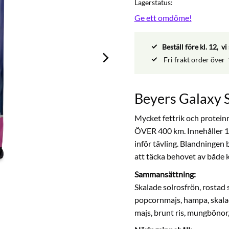
Lagerstatus
Ge ett omdöme!
Beställ före kl. 12, 
Fri frakt order över
Beyers Galaxy S
Mycket fettrik och proteinr
ÖVER 400 km. Innehåller 10 
inför tävling. Blandningen 
att täcka behovet av både k
Sammansättning:
Skalade solrosfrön, rostad 
popcornmajs, hampa, skalad ha
majs, brunt ris, mungbönor, 