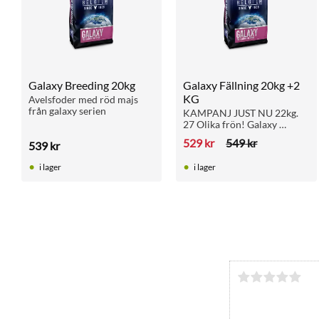
Galaxy Breeding 20kg
Galaxy Fällning 20kg +2 
KG
Avelsfoder med röd majs 
från galaxy serien
KAMPANJ JUST NU 22kg. 
27 Olika frön! Galaxy 
fällningsfoder perfekt 
529
kr
549
kr
539
kr
under duvornas ruggning
i lager
i lager