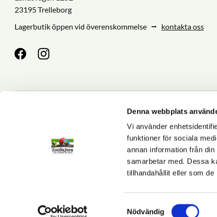
23195 Trelleborg
Lagerbutik öppen vid överenskommelse ⭢
kontakta oss
Denna webbplats använde
Nyhetsbrev
Vi använder enhetsidentifie
funktioner för sociala medi
annan information från din
Dina personuppgifter behan
samarbetar med. Dessa kan
tillhandahållit eller som d
S
Nödvändig