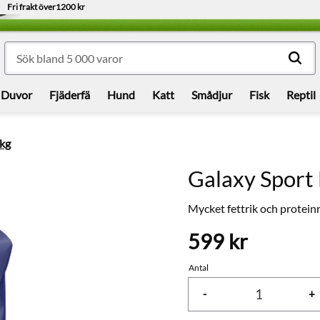
Fri frakt över
1200 kr
Duvor
Fjäderfä
Hund
Katt
Smådjur
Fisk
Reptil
kg
Galaxy Sport
Mycket fettrik och protein
599
kr
Antal
-
+