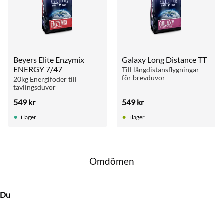
Beyers Elite Enzymix 
Galaxy Long Distance TT
ENERGY 7/47
Till långdistansflygningar 
för brevduvor
20kg Energifoder till 
tävlingsduvor
549
kr
549
kr
i lager
i lager
Omdömen
Du