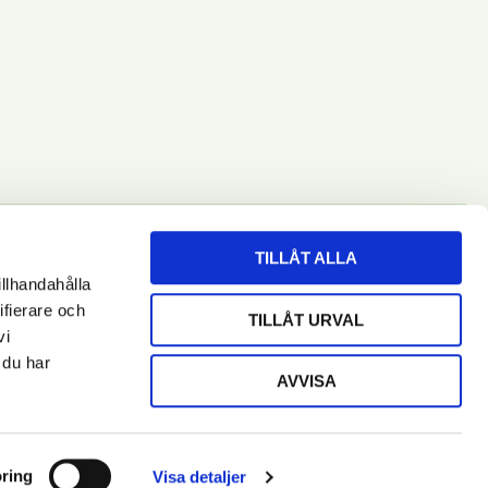
TILLÅT ALLA
illhandahålla
RENUMERERA
ifierare och
TILLÅT URVAL
vi
 du har
AVVISA
ring
Visa detaljer