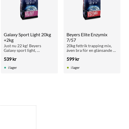
Galaxy Sport Light 20kg 
Beyers Elite Enzymix 
+2kg
7/57
Just nu 22 kg! Beyers 
20kg fettrik trapping mix, 
Galaxy sport light, 
även bra för en glänsande 
flygblandning upp till 
fjäderdräkt och vid fällning.
539
kr
599
kr
400km tävlingar
i lager
i lager