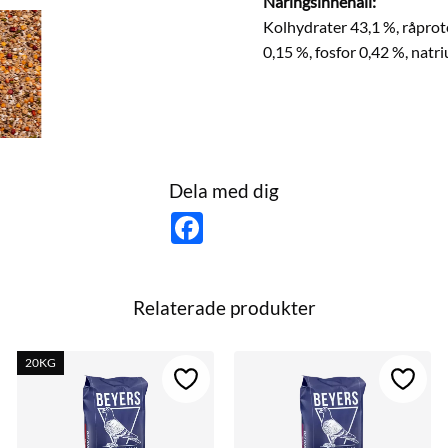
Näringsinnehåll:
Kolhydrater 43,1 %, råprotei
0,15 %, fosfor 0,42 %, natr
Dela med dig
F
a
c
e
b
o
Relaterade produkter
o
k
20KG
till i favoriter
Lägg till i favoriter
Lägg ti