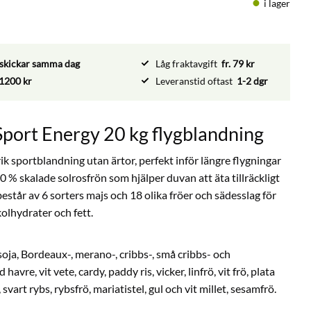
i lager
vi skickar samma dag
Låg fraktavgift
fr. 79 kr
1200 kr
Leveranstid oftast
1-2 dgr
port Energy 20 kg flygblandning
ik sportblandning utan ärtor, perfekt inför längre flygningar
% skalade solrosfrön som hjälper duvan att äta tillräckligt
består av 6 sorters majs och 18 olika fröer och sädesslag för
olhydrater och fett.
soja, Bordeaux-, merano-, cribbs-, små cribbs- och
vre, vit vete, cardy, paddy ris, vicker, linfrö, vit frö, plata
svart rybs, rybsfrö, mariatistel, gul och vit millet, sesamfrö.