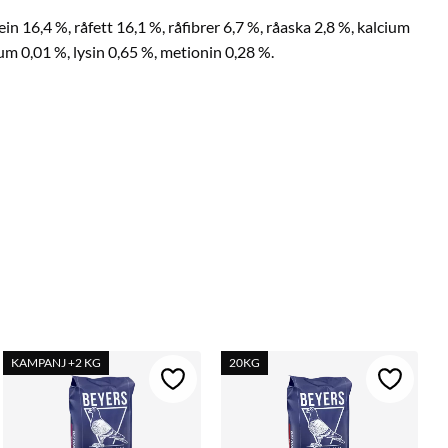
n 16,4 %, råfett 16,1 %, råfibrer 6,7 %, råaska 2,8 %, kalcium
ium 0,01 %, lysin 0,65 %, metionin 0,28 %.
KAMPANJ +2 KG
20KG
ll i favoriter
Lägg till i favoriter
Lägg till 