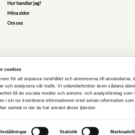
Hur handlar jag?
Mina sidor
Om oss
r cookies
rare för att anpassa innehållet och annonserna till användarna, t
P
er och analysera vår trafik. Vi vidarebefordrar även sådana ident
 enhet till de sociala medier och annons- och analysföretag som 
dlas i enlighet med vår
integritetspolicy
.
 i sin tur kombinera informationen med annan information som
e har samlat in när du har använt deras tjänster.
Inställningar
Statistik
Marknadsfö
© 2025 Zoosajten.se