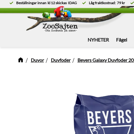
Beställningar innan
kl 12
skickas
IDAG
Låg fraktkostnad:
79 kr
NYHETER
Fågel
Duvor
Duvfoder
Beyers Galaxy Duvfoder 20