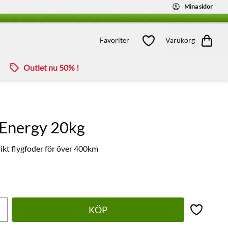
Mina sidor
Kundvagn
Favoriter
Favoriter
Varukorg
Outlet nu 50% !
 Energy 20kg
rikt flygfoder för över 400km
KÖP
Lägg till 