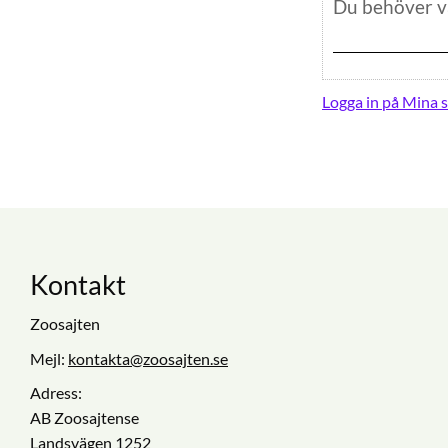
Logga in på Mina s
Kontakt
Zoosajten
Mejl:
kontakta@zoosajten.se
Adress:
AB Zoosajtense
Landsvägen 1252