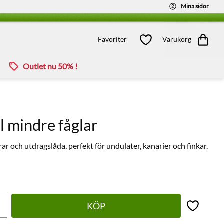
Mina sidor
Kundvagn
Favoriter
Favoriter
Varukorg
Outlet nu 50% !
ll mindre fåglar
r och utdragslåda, perfekt för undulater, kanarier och finkar.
KÖP
Lägg till 