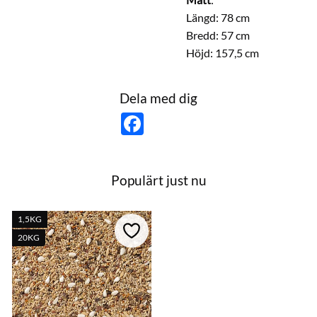
Längd: 78 cm
Bredd: 57 cm
Höjd: 157,5 cm
Dela med dig
F
a
c
e
b
o
Populärt just nu
o
k
1,5KG
till i favoriter
Lägg till i favoriter
20KG