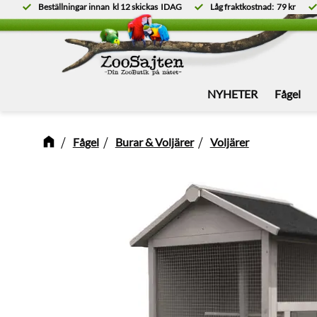
Beställningar innan
kl 12
skickas
IDAG
Låg fraktkostnad:
79 kr
NYHETER
Fågel
Fågel
Burar & Voljärer
Voljärer