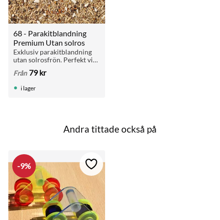
68 - Parakitblandning 
Premium Utan solros
Exklusiv parakitblandning 
utan solrosfrön. Perfekt vid 
avel och för arter som 
79
kr
Från
behöver en mindre fet kost.
i lager
Andra tittade också på
9
%
till i favoriter
Lägg till i favoriter