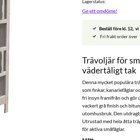
Lagerstatus
Ge ett omdöme!
Beställ före kl. 12, 
Fri frakt order över
Trävoljär för s
vädertåligt tak
Denna mycket populära träbu
som finkar, kanariefåglar o
fri insyn framifrån och gör 
vackert grå finish och bitu
utomhusbruk. Den utdragbar
Utrustad med hela åtta träp
för aktiva småfåglar.
Mått
: