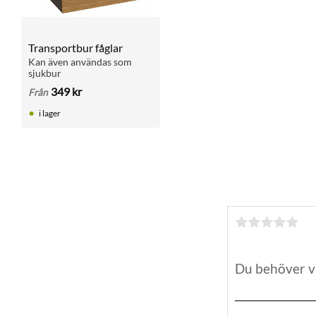
Transportbur fåglar
Kan även användas som 
sjukbur
349
kr
Från
i lager