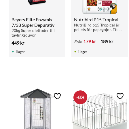
Beyers Elite Enzymix 
Nutribird P15 Tropical
7/33 Super Depurativ
NutriBird p15 Tropical är 
pellets för papegojor. Ett 
20kg Super dietfoder till 
perfekt underhållsfoder 
tävlingsduvor
som är ett komplett 
179
kr
189
kr
Från
449
kr
helfoder med alla 
näringsämnen.
i lager
i lager
8
%
Lägg till i favoriter
Lägg 