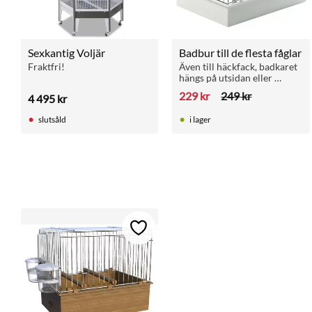
Sexkantig Voljär
Badbur till de flesta fåglar
Fraktfri!
Även till häckfack, badkaret 
hängs på utsidan eller 
insidan av buren
229
kr
249
kr
4 495
kr
slutsåld
i lager
Lägg till i favoriter