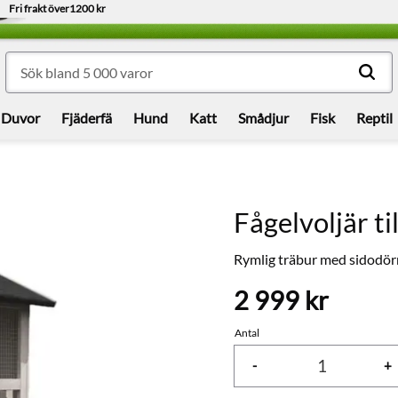
Fri frakt över
1200 kr
Duvor
Fjäderfä
Hund
Katt
Smådjur
Fisk
Reptil
Fågelvoljär ti
Rymlig träbur med sidodörra
2 999
kr
Antal
-
+