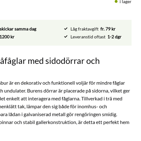
i lager
vi skickar samma dag
Låg fraktavgift
fr. 79 kr
1200 kr
Leveranstid oftast
1-2 dgr
måfåglar med sidodörrar och
r är en dekorativ och funktionell voljär för mindre fåglar
ch undulater. Burens dörrar är placerade på sidorna, vilket ger
det enkelt att interagera med fåglarna. Tillverkad i trä med
menklätt tak, lämpar den sig både för inomhus- och
a lådan i galvaniserad metall gör rengöringen smidig.
innar och stabil gallerkonstruktion, är detta ett perfekt hem