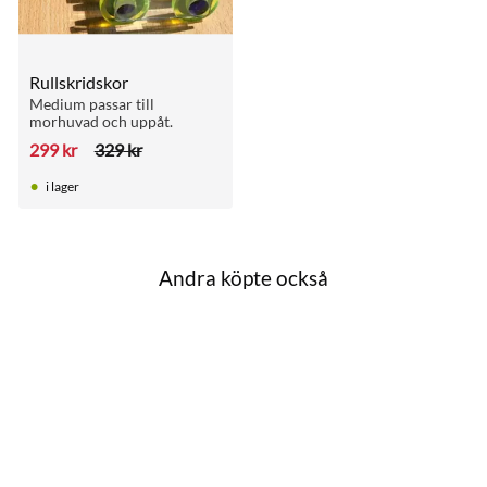
Rullskridskor
Medium passar till 
morhuvad och uppåt.
299
kr
329
kr
i lager
Andra köpte också