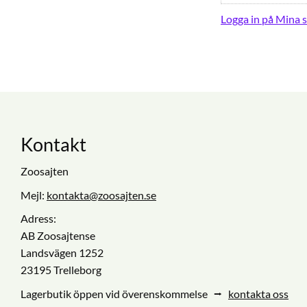
Logga in på Mina s
Kontakt
Zoosajten
Mejl:
kontakta@zoosajten.se
Adress:
AB Zoosajtense
Landsvägen 1252
23195 Trelleborg
Lagerbutik öppen vid överenskommelse ⭢
kontakta oss