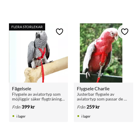
FLERA STORLEKAR
Lägg till i favoriter
Lägg 
Fågelsele
Flygsele Charlie
Flygsele av aviatortyp som 
Justerbar flygsele av 
möjliggör säker flygträning 
aviatortyp som passar de 
utomhus. Ökar aktivitet, 
flesta fågelarter och ger 
399
kr
259
kr
Från
Från
kondition och 
säker flygträning utomhus.
självförtroende hos 
i lager
i lager
papegojor och burfåglar.