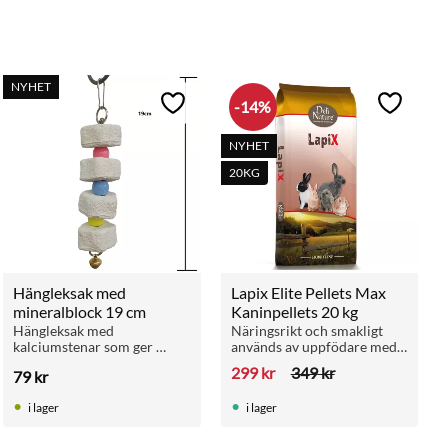
NYHET
14
%
ll i favoriter
Lägg till i favoriter
Lägg till 
NYHET
20KG
Hängleksak med 
Lapix Elite Pellets Max 
mineralblock 19 cm
Kaninpellets 20 kg
Hängleksak med 
Näringsrikt och smakligt 
kalciumstenar som ger 
används av uppfödare med 
naturlig slitage på näbb och 
högt fiberinnehåll som 
299
kr
349
kr
79
kr
klor samtidigt som den 
stödjer digivning, avel och 
stimulerar lek och 
starka ungar.
i lager
i lager
nyfikenhet för fågeln