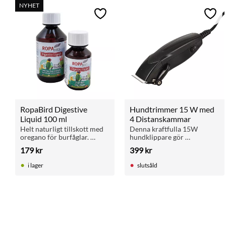
NYHET
Lägg till i favoriter
Lägg 
RopaBird Digestive 
Hundtrimmer 15 W med 
Liquid 100 ml
4 Distanskammar
Helt naturligt tillskott med 
Denna kraftfulla 15W 
oregano för burfåglar. 
hundklippare gör 
Stärker immunförsvaret 
pälsvården enkel. Levereras 
179
kr
399
kr
och stöttar en hälsosam 
med 4 distanskammar (3, 6, 
matsmältning året om.
9, 12 mm) och komplett 
i lager
slutsåld
rengöringsset.