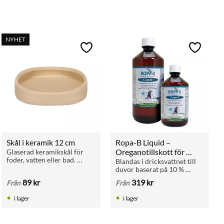
NYHET
ll i favoriter
Lägg till i favoriter
Lägg till 
Skål i keramik 12 cm
Ropa-B Liquid – 
Oreganotillskott för 
Glaserad keramikskål för 
foder, vatten eller bad. 
duvor
Blandas i dricksvattnet till 
Passar katter och fåglar. 
duvor baserat på 10 % 
Finns i grön, blå och beige.
essentiell oreganoolja. För 
89
kr
319
kr
Från
Från
administrering i 
dricksvattnet året runt. 
i lager
i lager
Finns i 100ml , 250ml och 
1L.