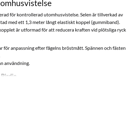
utomhusvistelse
rad för kontrollerad utomhusvistelse. Selen är tillverkad av
stad med ett 1,3 meter långt elastiskt koppel (gummiband).
kopplet är utformad för att reducera kraften vid plötsliga ryck
r för anpassning efter fågelns bröstmått. Spännen och fästen
nan användning.
 Birdie
tt hitta rätt storlek baserat på din fågels vikt och bröstmått.
kt
Max bröstmått
Våra Andra Fågelselar
42 cm
Petite
g
47 cm
Extra Small (ES)
g
51 cm
Small (S)