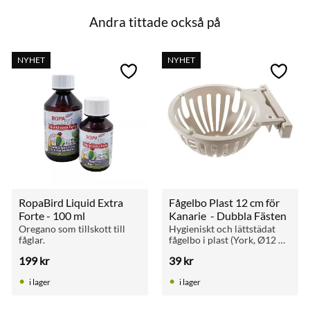
Andra tittade också på
NYHET
NYHET
till i favoriter
Lägg till i favoriter
Lägg ti
RopaBird Liquid Extra 
Fågelbo Plast 12 cm för 
Forte - 100 ml
Kanarie  - Dubbla Fästen
Oregano som tillskott till 
Hygieniskt och lättstädat 
fåglar.
fågelbo i plast (York, Ø12 
cm) för kanariefåglar. Kan 
199
kr
39
kr
fästas på bur eller vägg. Har 
lufthål och hakar som håller 
i lager
i lager
bomaterial