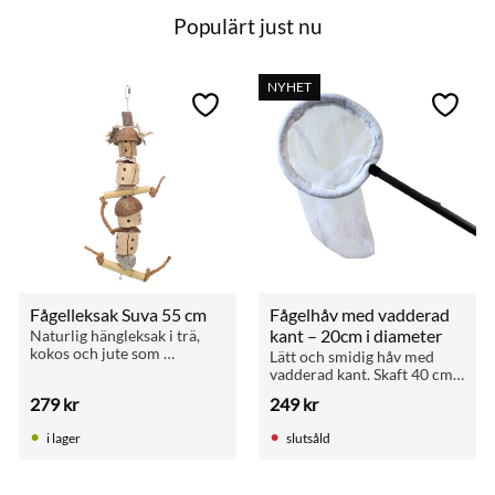
Populärt just nu
NYHET
till i favoriter
Lägg till i favoriter
Lägg ti
Fågelleksak Suva 55 cm
Fågelhåv med vadderad 
kant – 20cm i diameter
Naturlig hängleksak i trä, 
kokos och jute som 
Lätt och smidig håv med 
aktiverar papegojan och 
vadderad kant. Skaft 40 cm, 
uppmuntrar till klättring, 
håvdiameter 20 cm. 
279
kr
249
kr
gnagning och lek.
Skonsam för fågel och 
perfekt för hantering i bur 
i lager
slutsåld
eller voljär.