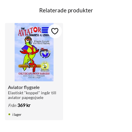
b
o
Relaterade produkter
L
425 – 600
o
k
XL
600 – 10
till i favoriter
Lägg till i favoriter
Aviator flygsele
Elastiskt "koppel" ingår till 
aviator papegojsele
369
kr
Från
i lager