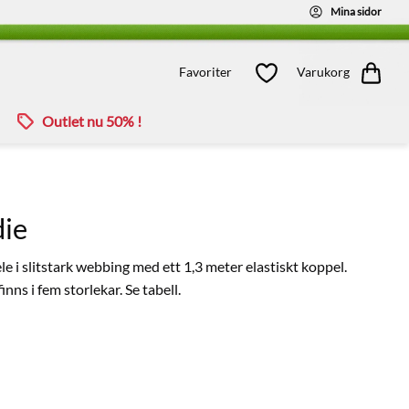
Mina sidor
Kundvagn
Favoriter
Favoriter
Varukorg
Outlet nu 50% !
die
e i slitstark webbing med ett 1,3 meter elastiskt koppel.
inns i fem storlekar. Se tabell.