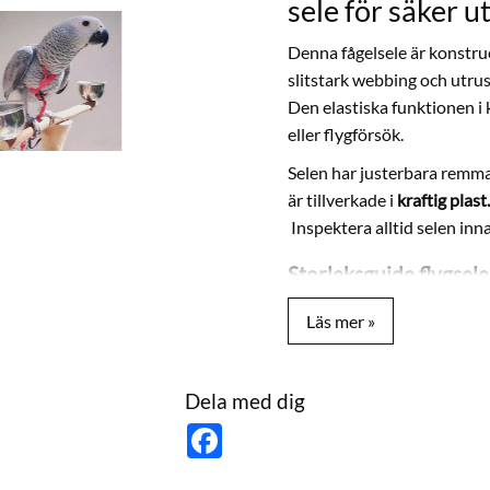
sele för säker 
Denna fågelsele är konstrue
slitstark webbing och utru
Den elastiska funktionen i 
eller flygförsök.
Selen har justerbara remma
är tillverkade i
kraftig plast.
Inspektera alltid selen in
Storleksguide flygsele
Använd tabellen nedan för a
Str. Birdie
Fågelns vi
XS
75 – 100g
Dela med dig
F
S
110 – 190
a
c
e
M
190 – 420