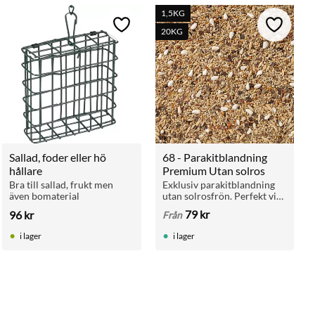
1,5KG
ll i favoriter
Lägg till i favoriter
Lägg till 
20KG
Sallad, foder eller hö 
68 - Parakitblandning 
hållare
Premium Utan solros
Bra till sallad, frukt men 
Exklusiv parakitblandning 
även bomaterial
utan solrosfrön. Perfekt vid 
avel och för arter som 
79
kr
96
kr
Från
behöver en mindre fet kost.
i lager
i lager