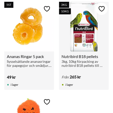
5ST
3KG
till i favoriter
Lägg till i favoriter
Lägg ti
10KG
Ananas Ringar 5 pack
Nutribird B18 pellets
Sysselsättande ananasringar 
3kg, 10kg förpacking av 
för papegojor och smådjur. 
nutribird B18 pellets till 
Hängs upp för aktivering 
undulater, uppfödare / avel
och naturlig födosökning.
265
kr
49
kr
Från
i lager
i lager
till i favoriter
Lägg till i favoriter