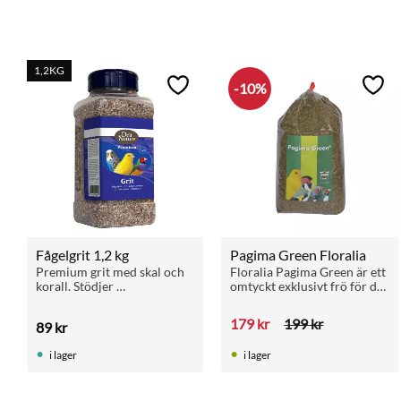
1,2KG
10
%
Lägg till i favoriter
Lägg 
Fågelgrit 1,2 kg
Pagima Green Floralia
Premium grit med skal och 
Floralia Pagima Green är ett 
korall. Stödjer 
omtyckt exklusivt frö för de 
matsmältningen och 
flesta fåglar som finkar och 
förebygger bristsjukdomar. 
gräsparakiter mfl. 
179
kr
199
kr
89
kr
Praktisk 1,2 kg förpackning.
Uppskattas av uppfödare.
i lager
i lager