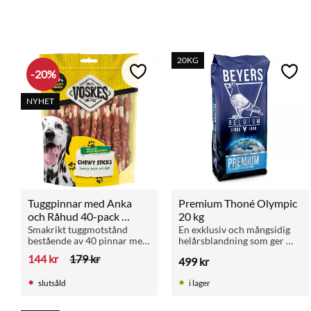
20KG
20
%
Lägg till i favoriter
Lägg 
NYHET
Tuggpinnar med Anka 
Premium Thoné Olympic 
och Råhud 40-pack 
20 kg
Voskes
Smakrikt tuggmotstånd 
En exklusiv och mångsidig 
bestående av 40 pinnar med 
helårsblandning som ger 
råhud och anka. Mycket 
duvorna optimalt 
144
kr
179
kr
499
kr
proteinrikt och lättsmält för 
näringsupptag, hög 
hundar med känslig 
energinivå och stabil 
slutsåld
i lager
matsmältning.
kvalitet under alla säsonger.