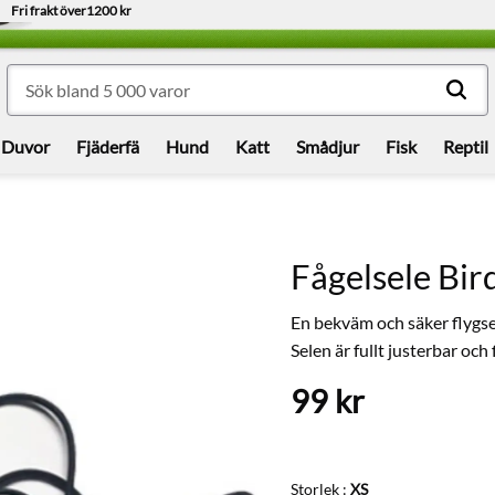
Fri frakt över
1200 kr
Duvor
Fjäderfä
Hund
Katt
Smådjur
Fisk
Reptil
Fågelsele Bir
En bekväm och säker flygsel
Selen är fullt justerbar och f
99
kr
Storlek :
XS