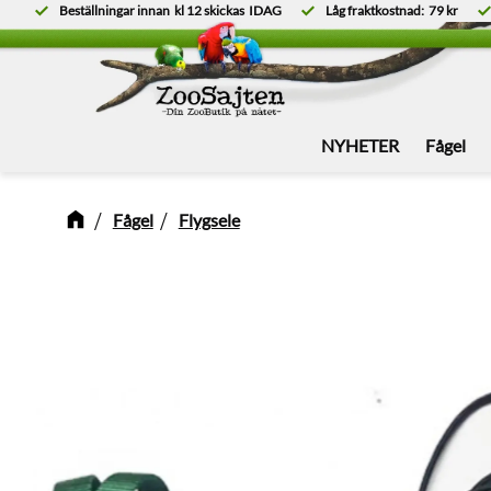
Beställningar innan
kl 12
skickas
IDAG
Låg fraktkostnad:
79 kr
NYHETER
Fågel
Fågel
Flygsele