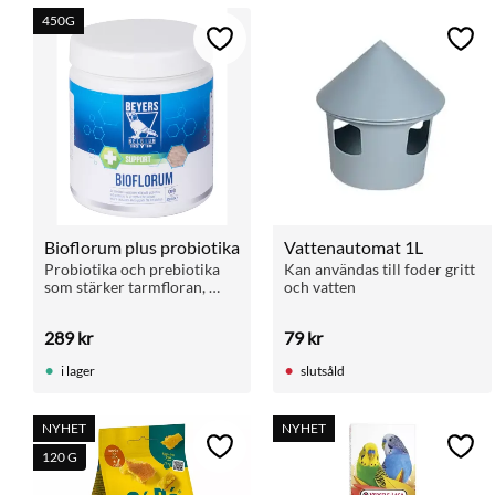
450G
Lägg till i favoriter
Lägg 
Bioflorum plus probiotika
Vattenautomat 1L
Probiotika och prebiotika 
Kan användas till foder gritt 
som stärker tarmfloran, 
och vatten
immunförsvaret och 
ämnesomsättningen. Ger 
289
kr
79
kr
energi och fin fast avföring. 
Ges 2 ggr/vecka året runt.
i lager
slutsåld
NYHET
NYHET
Lägg till i favoriter
Lägg 
120 G