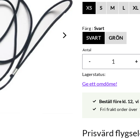
XS
S
M
L
XL
Färg :
Svart
SVART
GRÖN
Antal
-
+
Lagerstatus
Ge ett omdöme!
Beställ före kl. 12, 
Fri frakt order över
Prisvärd flygsel