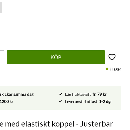
KÖP
Lägg till 
i lager
vi skickar samma dag
Låg fraktavgift
fr. 79 kr
1200 kr
Leveranstid oftast
1-2 dgr
e med elastiskt koppel - Justerbar